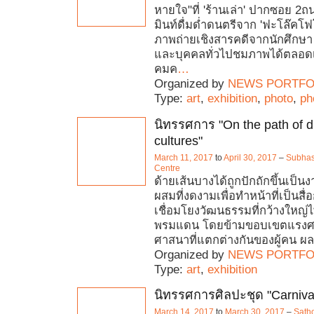
หายใจ"ที่ 'ร้านเล่า' ปากซอย 2
มินท์ดื่มด่ำดนตรีจาก 'ฟะโล๊คโฟ
ภาพถ่ายเชิงสารคดีจากนักศึกษา
และบุคคลทั่วไปชมภาพได้ตลอดเ
คมค
…
Organized by
NEWS PORTFO
Type:
art
,
exhibition
,
photo
,
ph
นิทรรศการ "On the path of di
cultures"
March 11, 2017
to
April 30, 2017
–
Subhas
Centre
ด้ายเส้นบางได้ถูกปักถักขึ้นเป็น
ผสมที่งดงามเพื่อทำหน้าที่เป็นส
เชื่อมโยงวัฒนธรรมที่กว้างใหญ่ไ
พรมแดน โดยข้ามขอบเขตแรงศ
ศาสนาที่แตกต่างกันของผู้คน ผ
Organized by
NEWS PORTFO
Type:
art
,
exhibition
นิทรรศการศิลปะชุด "Carniva
March 14, 2017
to
March 30, 2017
–
Satho