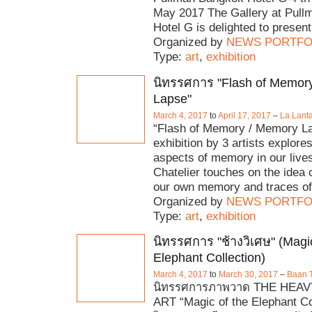
May 2017 The Gallery at Pul
Hotel G is delighted to present 
Organized by
NEWS PORTFO
Type:
art
,
exhibition
นิทรรศการ "Flash of Memor
Lapse"
March 4, 2017
to
April 17, 2017
–
La Lanta
“Flash of Memory / Memory L
exhibition by 3 artists explore
aspects of memory in our live
Chatelier touches on the idea 
our own memory and traces of 
Organized by
NEWS PORTFO
Type:
art
,
exhibition
นิทรรศการ "ช้างวิเศษ" (Magic
Elephant Collection)
March 4, 2017
to
March 30, 2017
–
Baan T
นิทรรศการภาพวาด THE HEA
ART “Magic of the Elephant Col