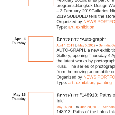
February 2019and as part of th
programs:Bangkok Design We
– 3 February 2019Galleries Ni
2019 SUBDUED tells the stori
Organized by
NEWS PORTFO
Type:
art
,
exhibition
April 4
นิทรรศการ "Auto-graph"
Thursday
April 4, 2019
to
May 5, 2019
–
Serindia Ga
AUTO-GRAPH, a new exhibitio
Gallery, opening Thursday 4 Ap
the latest works by photograp
Kusu. The series of photogra
from the moving automobile o
Organized by
NEWS PORTFO
Type:
art
,
exhibition
,
painting
May 16
นิทรรศการ "148913: Paths o
Thursday
Ink"
May 16, 2019
to
June 20, 2019
–
Serindia
148913: Paths of the Lotus In