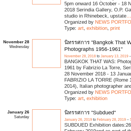
5pm onward 16 October - 18 
2018 Serindia Gallery, O.P. G
studio in Rhinebeck, upstate
Organized by
NEWS PORTFO
Type:
art
,
exhibition
,
print
November 28
นิทรรศการ "Bangkok That W
Wednesday
Photographs 1956-1961"
November 28, 2018
to
January 13, 2019
BANGKOK THAT WAS: Photog
1961 by Fabrizio La Torre, Ser
28 November 2018 - 13 Janua
FABRIZIO LA TORRE (Rome 1
2014), Italian photographer an
Organized by
NEWS PORTFO
Type:
art
,
exhibition
January 26
นิทรรศการ "Subdued"
Saturday
January 26, 2019
to
February 28, 2019
–
SUBDUED Exhibition dates:26