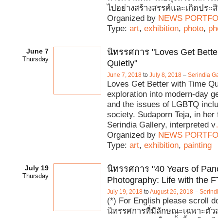
ไปอย่างสร้างสรรค์และเกิดประสิ
Organized by
NEWS PORTFO
Type:
art
,
exhibition
,
photo
,
ph
June 7
นิทรรศการ "Loves Get Bette
Thursday
Quietly"
June 7, 2018
to
July 8, 2018
–
Serindia Ga
Loves Get Better with Time Qui
exploration into modern-day ge
and the issues of LGBTQ inclu
society. Sudaporn Teja, in her
Serindia Gallery, interpreted v
Organized by
NEWS PORTFO
Type:
art
,
exhibition
,
painting
July 19
นิทรรศการ "40 Years of Pa
Thursday
Photography: Life with the F
July 19, 2018
to
August 26, 2018
–
Serind
(*) For English please scroll 
นิทรรศการที่มีลักษณะเฉพาะตัว