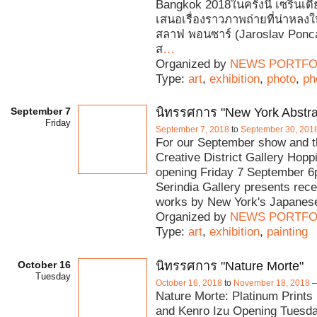
Bangkok 2018ในครั้งนี้ เซรินเดี
เสนอเรื่องราวภาพถ่ายที่น่าหล
สลาฟ พอนซาร์ (Jaroslav Pon
ส
…
Organized by
NEWS PORTFO
Type:
art
,
exhibition
,
photo
,
ph
September 7
นิทรรศการ "New York Abstra
Friday
September 7, 2018
to
September 30, 201
For our September show and th
Creative District Gallery Hopp
opening Friday 7 September 
Serindia Gallery presents rece
works by New York's Japanese 
Organized by
NEWS PORTFO
Type:
art
,
exhibition
,
painting
October 16
นิทรรศการ "Nature Morte"
Tuesday
October 16, 2018
to
November 18, 2018
Nature Morte: Platinum Prints
and Kenro Izu Opening Tuesda