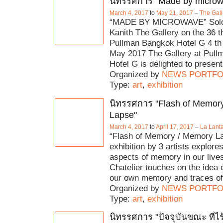
นิทรรศการ "Made by microw
March 4, 2017
to
May 21, 2017
–
The Gall
“MADE BY MICROWAVE” Solo 
Kanith The Gallery on the 36 th
Pullman Bangkok Hotel G 4 th
May 2017 The Gallery at Pul
Hotel G is delighted to present 
Organized by
NEWS PORTFO
Type:
art
,
exhibition
นิทรรศการ "Flash of Memor
Lapse"
March 4, 2017
to
April 17, 2017
–
La Lanta
“Flash of Memory / Memory L
exhibition by 3 artists explore
aspects of memory in our live
Chatelier touches on the idea 
our own memory and traces of 
Organized by
NEWS PORTFO
Type:
art
,
exhibition
นิทรรศการ "ปัจจุบันขณะ ที่ไ