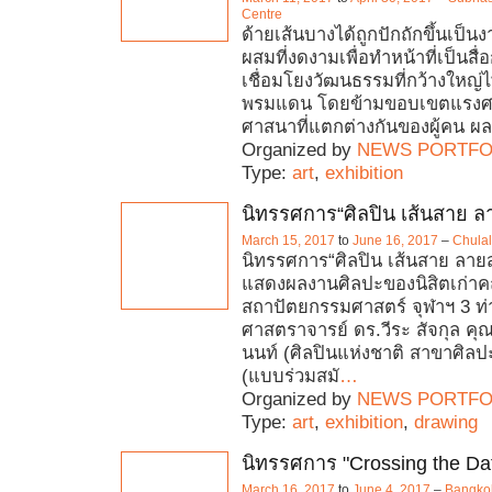
Centre
ด้ายเส้นบางได้ถูกปักถักขึ้นเป็น
ผสมที่งดงามเพื่อทำหน้าที่เป็นส
เชื่อมโยงวัฒนธรรมที่กว้างใหญ่ไ
พรมแดน โดยข้ามขอบเขตแรงศ
ศาสนาที่แตกต่างกันของผู้คน ผ
Organized by
NEWS PORTFO
Type:
art
,
exhibition
นิทรรศการ“ศิลปิน เส้นสาย 
March 15, 2017
to
June 16, 2017
–
Chulal
นิทรรศการ“ศิลปิน เส้นสาย ลาย
แสดงผลงานศิลปะของนิสิตเก่า
สถาปัตยกรรมศาสตร์ จุฬาฯ 3 ท่
ศาสตราจารย์ ดร.วีระ สัจกุล คุณ
นนท์ (ศิลปินแห่งชาติ สาขาศิล
(แบบร่วมสมั
…
Organized by
NEWS PORTFO
Type:
art
,
exhibition
,
drawing
นิทรรศการ "Crossing the Dat
March 16, 2017
to
June 4, 2017
–
Bangkok