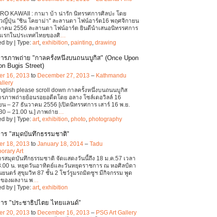
O KAWAII : กามา บ้า น่ารัก นิทรรศการศิลปะ โดย
วญี่ปุ่น "ชิน โคยาม่า" ละลานตา ไฟน์อาร์ต16 พฤศจิกายน
นวาคม 2556 ละลานตา ไฟน์อาร์ต ยินดีนำเสนอนิทรรศการ
ั้งแรกในประเทศไทยของศิ
…
d by | Type:
art
,
exhibition
,
painting
,
drawing
ารภาพถ่าย "กาลครั้งหนึ่งบนถนนบูกิส" (Once Upon
on Bugis Street)
r 16, 2013
to
December 27, 2013
–
Kathmandu
llery
English please scroll down กาลครั้งหนึ่งบนถนนบูกิส
รภาพถ่ายย้อนรอยอดีตโดย อลาง โซล์เดอวิลล์ 16
น – 27 ธันวาคม 2556 [เปิดนิทรรศการ เสาร์ 16 พ.ย.
30 – 21.00 น.] ภาพถ่าย
…
d by | Type:
art
,
exhibition
,
photo
,
photography
าร "สมุดบันทึกธรรมชาติ"
r 18, 2013
to
January 18, 2014
–
Tadu
orary Art
รสมุดบันทึกธรรมชาติ จัดแสดงวันนี้ถึง 18 ม.ค.57 เวลา
.00 น. หยุดวันอาทิตย์และวันหยุดราชการ ณ หอศิลป์ตา
นตร์ สุขุมวิท 87 ชั้น 2 โชว์รูมรถมิตซูฯ มีกิจกรรม พูด
้าของผลงาน พ
…
d by | Type:
art
,
exhibition
าร "ประชาธิปไตย ไทยแลนด์"
r 20, 2013
to
December 16, 2013
–
PSG Art Gallery