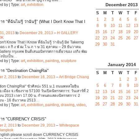
December
2013
d by | Type:
art
,
exhibition
S
M
T
W
T
F
1
2
3
4
5
6
ร "ที่ฉันไม่รู้ ว่าฉันรู้" (What I Don't Know That I
8
9
10
11
12
13
15
16
17
18
19
20
31, 2013
to
December 29, 2013
–
H GALLERY
OK
22
23
24
25
26
27
n't Know That I Know ที่ฉันไม่รู้ ว่าฉันรู้ Be Takerng
29
30
31
as เ ถ กิ ง พั ฒ โ น ภ า ษ 31 ตุลาคม – 29 ธันวาคม
allery กรุงเทพ ยินดีเสนอนิทรรศการเดี่ยวของ เถกิง พัฒ
่งนับเป็น
…
d by | Type:
art
,
exhibition
,
painting
,
sculpture
January
2014
าร "Destination ChaingRai"
S
M
T
W
T
F
r 2, 2013
to
December 16, 2013
–
Art Bridge Chiang
1
2
3
5
6
7
8
9
10
tion ChaingRai“ ขัวศิลปะ 551 ม.1 ถนนพหลโยธิน
 อ.เมือง จ.เชียงราย 57100 วันเปิดนิทรรศการ: วันเสาร์ที่ 2
12
13
14
15
16
17
ยน 2013 เวลา 17.00 น. กำหนดแสดงนิทรรศการ: 2
19
20
21
22
23
24
ยน - 16 ธันวาคม 2513
…
26
27
28
29
30
31
d by | Type:
art
,
exhibition
,
painting
,
drawing
,
video
,
การ "CURRENCY CRISIS"
r 2, 2013
to
December 29, 2013
–
Whitespace
 Bangkok
 English please scroll down CURRENCY CRISIS