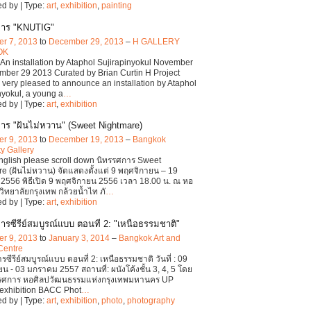
d by | Type:
art
,
exhibition
,
painting
การ "KNUTIG"
r 7, 2013
to
December 29, 2013
–
H GALLERY
OK
n installation by Ataphol Sujirapinyokul November
mber 29 2013 Curated by Brian Curtin H Project
 very pleased to announce an installation by Ataphol
nyokul, a young a
…
d by | Type:
art
,
exhibition
าร "ฝันไม่หวาน" (Sweet Nightmare)
r 9, 2013
to
December 19, 2013
–
Bangkok
ty Gallery
English please scroll down นิทรรศการ Sweet
e (ฝันไม่หวาน) จัดแสดงตั้งแต่ 9 พฤศจิกายน – 19
2556 พิธีเปิด 9 พฤศจิกายน 2556 เวลา 18.00 น. ณ หอ
ิทยาลัยกรุงเทพ กล้วยน้ำไท ภั
…
d by | Type:
art
,
exhibition
ารซีรีย์สมบูรณ์แบบ ตอนที่ 2: "เหนือธรรมชาติ"
r 9, 2013
to
January 3, 2014
–
Bangkok Art and
Centre
ซีรีย์สมบูรณ์แบบ ตอนที่ 2: เหนือธรรมชาติ วันที่ : 09
น - 03 มกราคม 2557 สถานที่: ผนังโค้งชั้น 3, 4, 5 โดย
รรศการ หอศิลปวัฒนธรรมแห่งกรุงเทพมหานคร UP
exhibition BACC Phot
…
d by | Type:
art
,
exhibition
,
photo
,
photography