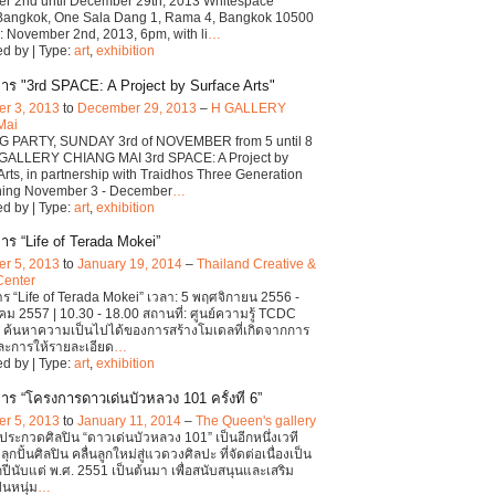
r 2nd until December 29th, 2013 Whitespace
 Bangkok, One Sala Dang 1, Rama 4, Bangkok 10500
 November 2nd, 2013, 6pm, with li
…
d by | Type:
art
,
exhibition
าร "3rd SPACE: A Project by Surface Arts"
r 3, 2013
to
December 29, 2013
–
H GALLERY
Mai
 PARTY, SUNDAY 3rd of NOVEMBER from 5 until 8
 GALLERY CHIANG MAI 3rd SPACE: A Project by
Arts, in partnership with Traidhos Three Generation
rning November 3 - December
…
d by | Type:
art
,
exhibition
าร “Life of Terada Mokei”
r 5, 2013
to
January 19, 2014
–
Thailand Creative &
Center
ร “Life of Terada Mokei” เวลา: 5 พฤศจิกายน 2556 -
ม 2557 | 10.30 - 18.00 สถานที่: ศูนย์ความรู้ TCDC
่ ค้นหาความเป็นไปได้ของการสร้างโมเดลที่เกิดจากการ
ละการให้รายละเอียด
…
d by | Type:
art
,
exhibition
าร “โครงการดาวเด่นบัวหลวง 101 ครั้งที่ 6”
r 5, 2013
to
January 11, 2014
–
The Queen's gallery
ระกวดศิลปิน “ดาวเด่นบัวหลวง 101” เป็นอีกหนึ่งเวที
ลุกปั้นศิลปิน คลื่นลูกใหม่สู่แวดวงศิลปะ ที่จัดต่อเนื่องเป็น
ปีนับแต่ พ.ศ. 2551 เป็นต้นมา เพื่อสนับสนุนและเสริม
ินหนุ่ม
…