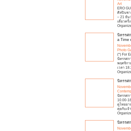
Art
ERO GUR
ศิลปินชา
– 21 ธั
เดี่ยวคร
Organize
นิทรรศก
a Time 
Novembe
Photo Ga
(*) For 
นิทรรศกา
พฤศจิกาย
เวลา 18.
Organize
นิทรรศก
Novembe
Contemp
นิทรรศกา
10.00-18
ดูไทยยานย
คุยกับเจ
Organize
นิทรรศก
Novembe