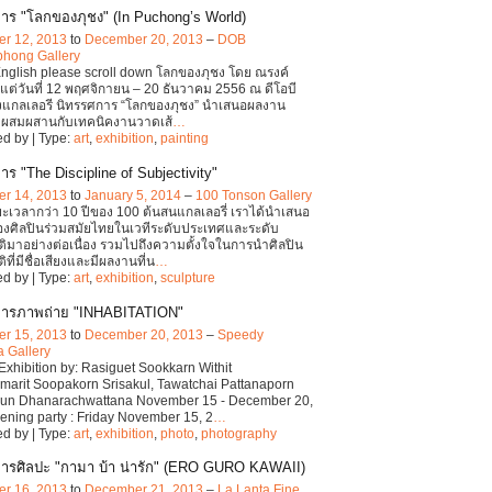
าร "โลกของภุชง" (In Puchong’s World)
r 12, 2013
to
December 20, 2013
–
DOB
hong Gallery
English please scroll down โลกของภุชง โดย ณรงค์
งแต่วันที่ 12 พฤศจิกายน – 20 ธันวาคม 2556 ณ ดีโอบี
งแกลเลอรี นิทรรศการ “โลกของภุชง” นำเสนอผลงาน
มผสมผสานกับเทคนิคงานวาดเส้
…
d by | Type:
art
,
exhibition
,
painting
ร "The Discipline of Subjectivity"
r 14, 2013
to
January 5, 2014
–
100 Tonson Gallery
เวลากว่า 10 ปีของ 100 ต้นสนแกลเลอรี่ เราได้นำเสนอ
งศิลปินร่วมสมัยไทยในเวทีระดับประเทศและระดับ
มาอย่างต่อเนื่อง รวมไปถึงความตั้งใจในการนำศิลปิน
ี่มีชื่อเสียงและมีผลงานที่น
…
d by | Type:
art
,
exhibition
,
sculpture
การภาพถ่าย "INHABITATION"
r 15, 2013
to
December 20, 2013
–
Speedy
 Gallery
Exhibition by: Rasiguet Sookkarn Withit
arit Soopakorn Srisakul, Tawatchai Pattanaporn
un Dhanarachwattana November 15 - December 20,
ning party : Friday November 15, 2
…
d by | Type:
art
,
exhibition
,
photo
,
photography
ารศิลปะ "กามา บ้า น่ารัก" (ERO GURO KAWAII)
r 16, 2013
to
December 21, 2013
–
La Lanta Fine