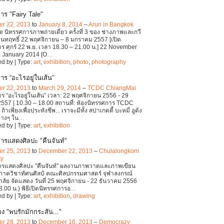
าร "Fairy Tale"
r 22, 2013
to
January 8, 2014
–
Arun in Bangkok
le นิทรรศการภาพถ่ายเดี่ยว ครั้งที่ 3 ของ ช่างภาพและกวี
 อินทฤทธิ์ 22 พฤศจิกายน – 8 มกราคม 2557 [เปิด
ร ศุกร์ 22 พ.ย. เวลา 18.30 – 21.00 น.] 22 November
 January 2014 [O
…
d by | Type:
art
,
exhibition
,
photo
,
photography
าร “อะไรอยู่ในเส้น”
r 22, 2013
to
March 29, 2014
–
TCDC ChiangMai
ร “อะไรอยู่ในเส้น” เวลา: 22 พฤศจิกายน 2556 - 29
557 | 10.30 – 18.00 สถานที่: ห้องนิทรรศการ TCDC
 ถ้าเพียงเพื่อประทังชีพ... เราจะมีทั้ง สปาเกตตี้ บะหมี่ อูด้ง
่างๆ ใน
…
d by | Type:
art
,
exhibition
ารแสดงศิลปะ "คืนจันท์"
r 25, 2013
to
December 22, 2013
–
Chulalongkorn
ty
ารแสดงศิลปะ "คืนจันท์" ผลงานภาพวาดและภาพเขียน
ตภาควิชาทัศนศิลป์ คณะศิลปกรรมศาสตร์ จุฬาลงกรณ์
ลัย จัดแสดง วันที่ 25 พฤศจิกายน - 22 ธันวาคม 2556
8.00 น.) พิธีเปิดนิทรรศการอ
…
d by | Type:
art
,
exhibition
,
drawing
อง "พบรักมักกระสัน..."
r 28, 2013
to
December 16, 2013
–
Democrazy