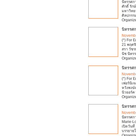
นิทรรศก
ศักดิ์ ร
มหาวิทย
ศิลปกรรม
Organize
นิทรรศก
Novembe
(*) For 
21 พฤศจิ
สรา วัชร
นิช นิท
Organize
นิทรรศก
Novembe
(*) For E
เฟอร์นิเ
หวังพงษ์ส
นิวยอร์ค
Organize
นิทรรศ
Novembe
นิทรรศก
Marie-Lo
เปิดวันท
บรรยายโด
Organize