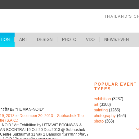
THAILAND'S C
ATION
ART
DESIGN
PHOTO
VDO
NEWS/EVENT
s
POPULAR EVENT
TYPES
exhibition
(3237)
art
(3108)
การศิลปะ “HUMAN-NOID”
painting
(1286)
photography
(454)
19, 2013
to
December 20, 2013
–
Subhashok The
tre (S.A.C.)
photo
(368)
NOID ” Art Exhibition by UTTAWIT BOONWAN &
Vi
N BOONTRAI 19 Oct-20 Dec 2013 @ Subhashok
 Centre Sukhumvit 31 yak 2 Bangkok นิทรรศการศิลปะ
-NOID ” โดย อรรถวิท บุญวรรญ และ
…