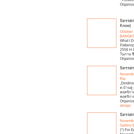
Organize
นิทรรศกา
Know)
October 
BANGK
What I Do
Pattanop
2556 H G
โนภาษ ซึ
Organize
นิทรรศก
Novembe
Rai
„Destina
ต.บ้านดู่
พฤศจิกา
พฤศจิกา
Organize
design
นิทรรศ
Novembe
Gallery
(*) For