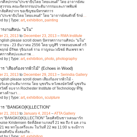
ารศิลปกรรม"ประชาธิปไตย ไทยแลนด์" โดย อาจารย์สม
ักษ์สุวรรณ คณะจิตรกรรมประติมากรรมและภาพพิมพ์
าลัยศิลปากร ขอเชิญชมนิทรรศการ
"ประชาธิปไตย ไทยแลนด์" โดย "อาจารย์สมศักดิ์ รักษ์
…
d by | Type:
art
,
exhibition
,
painting
ารงานศิลปะ "มโน"
r 21, 2013
to
December 23, 2013
–
RMA Institute
English please scroll down นิทรรศการงานศิลปะ "มโน"
กายน - 23 ธันวาคม 2556 โดย บุญสิริ วรพจนธนพงศ์ กวิ
พฤกษ์ มีรัชต รุจิณรงค์ ราม กาญจนะวณิชย์ สันเพชร พา
รรศการศิลปะและภาพ
…
d by | Type:
art
,
exhibition
,
photo
,
photography
าร "เสียงก้องจากผิวไม้" (Echoes in Wood)
r 21, 2013
to
December 29, 2013
–
Serindia Gallery
nglish please scroll down เสียงก้องจากผิวไม้ -
จอร์และประติมากรรม โดย นุชจริน หวังพงษ์สวัสดิ์ นุชจริน
วัสดิ์ จบจาก Rochester Institute of Technology ที่รัฐ
 ทางด้านงา
…
d by | Type:
art
,
exhibition
,
sculpture
การ "BANGKO{K}LLECTION"
r 21, 2013
to
January 4, 2014
–
ATTA Gallery
าร "BANGKO{K}LLECTION" โดยศิลปินชาวเดนมาร์ก
uise Kristensen จัดที่อัตตาแกลอรี่ 21 พย ถึง 4 มค งาน
ี่ 21 พย หกโมงครึ่งและ ในวันที่ 22 พย 11:00 น จะมีการ
ยศิลปิน ทั้งสองกิจ
…
d by | Type:
art
,
exhibition