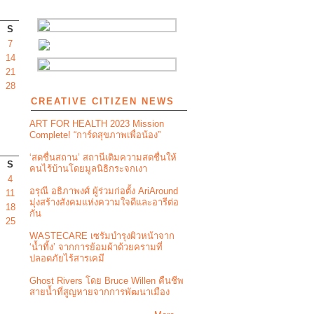
S
7
14
21
28
CREATIVE CITIZEN NEWS
ART FOR HEALTH 2023 Mission
Complete! “การ์ดสุขภาพเพื่อน้อง”
‘สดชื่นสถาน’ สถานีเติมความสดชื่นให้
S
คนไร้บ้านโดยมูลนิธิกระจกเงา
4
อรุณี อธิภาพงศ์ ผู้ร่วมก่อตั้ง AriAround
11
มุ่งสร้างสังคมแห่งความใจดีและอารีต่อ
18
กัน
25
WASTECARE เซรัมบำรุงผิวหน้าจาก
‘น้ำทิ้ง’ จากการย้อมผ้าด้วยครามที่
ปลอดภัยไร้สารเคมี
Ghost Rivers โดย Bruce Willen คืนชีพ
สายน้ำที่สูญหายจากการพัฒนาเมือง