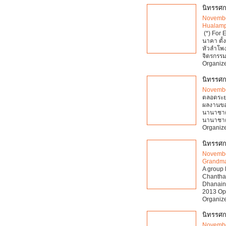
นิทรรศก
Novembe
Hualamp
(*) For 
นาคา ตั้
หัวลำโพ
จิตรกรร
Organize
นิทรรศกา
Novembe
ตลอดระยะ
ผลงานขอ
นานาชาติ
นานาชาติท
Organize
นิทรรศ
Novembe
Grandma
A group 
Chantham
Dhanain
2013 Ope
Organize
นิทรรศก
Novembe