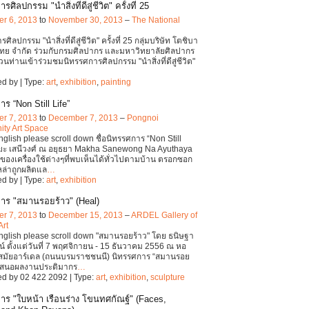
ศิลปกรรม "นำสิ่งที่ดีสู่ชีวิต" ครั้งที่ 25
r 6, 2013
to
November 30, 2013
–
The National
ศิลปกรรม "นำสิ่งที่ดีสู่ชีวิต" ครั้งที่ 25 กลุ่มบริษัท โตชิบา
ทย จำกัด ร่วมกับกรมศิลปากร และมหาวิทยาลัยศิลปากร
นท่านเข้าร่วมชมนิทรรศการศิลปกรรม "นำสิ่งที่ดีสู่ชีวิต"
d by | Type:
art
,
exhibition
,
painting
ร “Non Still Life”
r 7, 2013
to
December 7, 2013
–
Pongnoi
ty Art Space
English please scroll down ชื่อนิทรรศการ “Non Still
าฆะ เสนีวงศ์ ณ อยุธยา Makha Sanewong Na Ayuthaya
าวของเครื่องใช้ต่างๆที่พบเห็นได้ทั่วไปตามบ้าน ตรอกซอก
เหล่าถูกผลิตแล
…
d by | Type:
art
,
exhibition
าร "สมานรอยร้าว" (Heal)
r 7, 2013
to
December 15, 2013
–
ARDEL Gallery of
Art
English please scroll down "สมานรอยร้าว" โดย ธนิษฐา
์ ตั้งแต่วันที่ 7 พฤศจิกายน - 15 ธันวาคม 2556 ณ หอ
มสมัยอาร์เดล (ถนนบรมราชชนนี) นิทรรศการ “สมานรอย
ำเสนอผลงานประติมากร
…
d by 02 422 2092 | Type:
art
,
exhibition
,
sculpture
าร "ใบหน้า เรือนร่าง โขนทศกัณฐ์" (Faces,