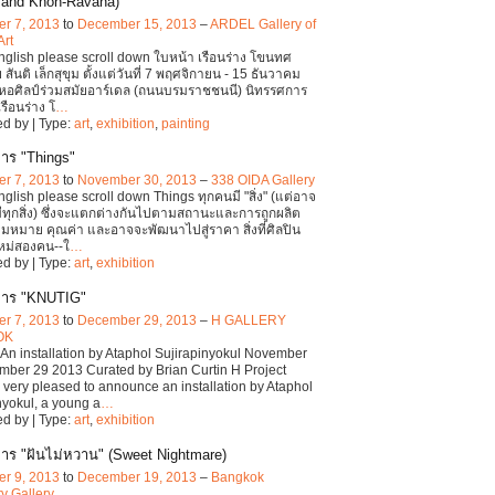
 and Khon-Ravana)
r 7, 2013
to
December 15, 2013
–
ARDEL Gallery of
Art
English please scroll down ใบหน้า เรือนร่าง โขนทศ
 สันติ เล็กสุขุม ตั้งแต่วันที่ 7 พฤศจิกายน - 15 ธันวาคม
หอศิลป์ร่วมสมัยอาร์เดล (ถนนบรมราชชนนี) นิทรรศการ
รือนร่าง โ
…
d by | Type:
art
,
exhibition
,
painting
าร "Things"
r 7, 2013
to
November 30, 2013
–
338 OIDA Gallery
nglish please scroll down Things ทุกคนมี "สิ่ง" (แต่อาจ
มีทุกสิ่ง) ซึ่งจะแตกต่างกันไปตามสถานะและการถูกผลิต
มหมาย คุณค่า และอาจจะพัฒนาไปสู่ราคา สิ่งที่ศิลปิน
ใหม่สองคน--ใ
…
d by | Type:
art
,
exhibition
การ "KNUTIG"
r 7, 2013
to
December 29, 2013
–
H GALLERY
OK
n installation by Ataphol Sujirapinyokul November
mber 29 2013 Curated by Brian Curtin H Project
 very pleased to announce an installation by Ataphol
nyokul, a young a
…
d by | Type:
art
,
exhibition
าร "ฝันไม่หวาน" (Sweet Nightmare)
r 9, 2013
to
December 19, 2013
–
Bangkok
ty Gallery