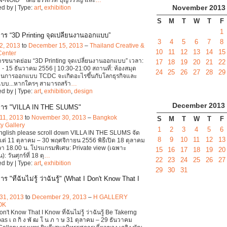
November
2013
d by | Type:
art
,
exhibition
S
M
T
W
T
F
1
าร “3D Printing จุดเปลี่ยนงานออกแบบ”
3
4
5
6
7
8
2, 2013
to
December 15, 2013
–
Thailand Creative &
10
11
12
13
14
15
Center
รขนาดย่อม “3D Printing จุดเปลี่ยนงานออกแบบ” เวลา:
17
18
19
20
21
22
 - 15 ธันวาคม 2556 | 10:30-21:00 สถานที่: ห้องสมุด
24
25
26
27
28
29
านการออกแบบ TCDC จะเกิดอะไรขึ้นกับโลกธุรกิจและ
บบ...หากใครๆ สามารถสร้า
…
d by | Type:
art
,
exhibition
,
design
December
2013
การ "VILLA IN THE SLUMS"
11, 2013
to
November 30, 2013
–
Bangkok
S
M
T
W
T
F
ty Gallery
1
2
3
4
5
6
English please scroll down VILLA IN THE SLUMS จัด
8
9
10
11
12
13
แต่ 11 ตุลาคม – 30 พฤศจิกายน 2556 พิธีเปิด 18 ตุลาคม
า 18.00 น. โปรแกรมพิเศษ: Private view (เฉพาะ
15
16
17
18
19
20
: วันศุกร์ที่ 18 ตุ
…
22
23
24
25
26
27
d by | Type:
art
,
exhibition
29
30
31
ร "ที่ฉันไม่รู้ ว่าฉันรู้" (What I Don't Know That I
31, 2013
to
December 29, 2013
–
H GALLERY
OK
n't Know That I Know ที่ฉันไม่รู้ ว่าฉันรู้ Be Takerng
as เ ถ กิ ง พั ฒ โ น ภ า ษ 31 ตุลาคม – 29 ธันวาคม