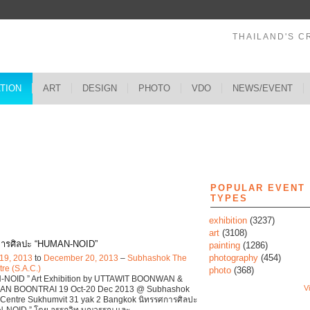
THAILAND'S C
ATION
ART
DESIGN
PHOTO
VDO
NEWS/EVENT
s
POPULAR EVENT
TYPES
exhibition
(3237)
art
(3108)
การศิลปะ “HUMAN-NOID”
painting
(1286)
photography
(454)
19, 2013
to
December 20, 2013
–
Subhashok The
tre (S.A.C.)
photo
(368)
NOID ” Art Exhibition by UTTAWIT BOONWAN &
Vi
N BOONTRAI 19 Oct-20 Dec 2013 @ Subhashok
 Centre Sukhumvit 31 yak 2 Bangkok นิทรรศการศิลปะ
-NOID ” โดย อรรถวิท บุญวรรญ และ
…