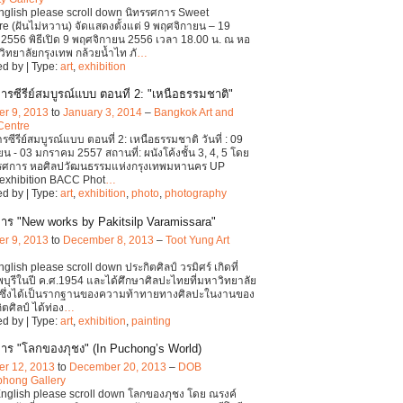
English please scroll down นิทรรศการ Sweet
e (ฝันไม่หวาน) จัดแสดงตั้งแต่ 9 พฤศจิกายน – 19
2556 พิธีเปิด 9 พฤศจิกายน 2556 เวลา 18.00 น. ณ หอ
ิทยาลัยกรุงเทพ กล้วยน้ำไท ภั
…
d by | Type:
art
,
exhibition
ารซีรีย์สมบูรณ์แบบ ตอนที่ 2: "เหนือธรรมชาติ"
r 9, 2013
to
January 3, 2014
–
Bangkok Art and
Centre
ซีรีย์สมบูรณ์แบบ ตอนที่ 2: เหนือธรรมชาติ วันที่ : 09
น - 03 มกราคม 2557 สถานที่: ผนังโค้งชั้น 3, 4, 5 โดย
รรศการ หอศิลปวัฒนธรรมแห่งกรุงเทพมหานคร UP
exhibition BACC Phot
…
d by | Type:
art
,
exhibition
,
photo
,
photography
าร "New works by Pakitsilp Varamissara"
r 9, 2013
to
December 8, 2013
–
Toot Yung Art
nglish please scroll down ประกิตศิลป์ วรมิศร์ เกิดที่
พบุรีในปี ค.ศ.1954 และได้ศึกษาศิลปะไทยที่มหาวิทยาลัย
 ซึ่งได้เป็นรากฐานของความท้าทายทางศิลปะในงานของ
ตศิลป์ ได้ท่อง
…
d by | Type:
art
,
exhibition
,
painting
าร "โลกของภุชง" (In Puchong’s World)
r 12, 2013
to
December 20, 2013
–
DOB
hong Gallery
English please scroll down โลกของภุชง โดย ณรงค์