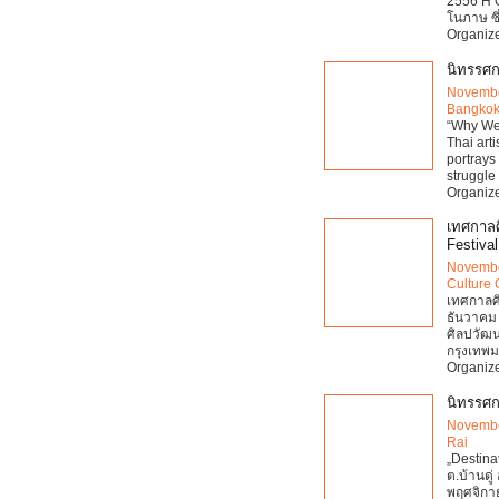
2556 H G
โนภาษ ซึ
Organize
นิทรรศก
Novembe
Bangko
“Why We F
Thai arti
portrays
struggle 
Organize
เทศกาลศิ
Festival
Novembe
Culture 
เทศกาลศิ
ธันวาคม 
ศิลปวัฒ
กรุงเทพ
Organize
นิทรรศก
Novembe
Rai
„Destina
ต.บ้านดู่
พฤศจิกา