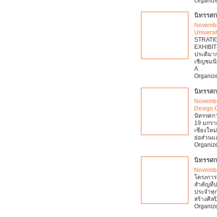
Organize
นิทรรศ
Novembe
Universi
STRATI
EXHIBI
ประติมา
เชิญชมนิ
A
…
Organize
นิทรรศก
Novembe
Design 
นิทรรศกา
19 มกราค
เชียงใหม
ย่อส่วนแ
Organize
นิทรรศก
Novembe
โครงการป
สำคัญที่ป
ประจำทุก
สร้างศิลป
Organize