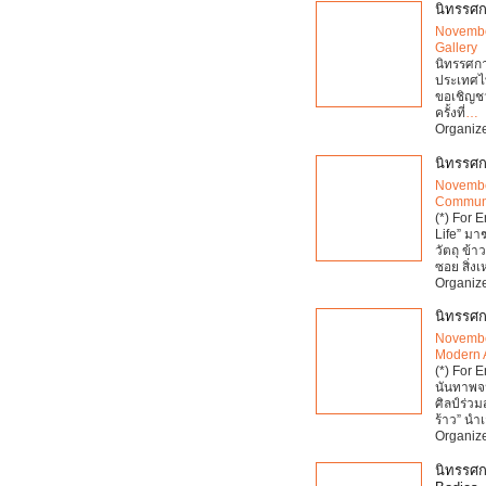
นิทรรศการ
Novembe
Gallery
นิทรรศการ
ประเทศไ
ขอเชิญชว
ครั้งที่
…
Organize
นิทรรศกา
Novembe
Communi
(*) For 
Life” ม
วัตถุ ข้
ซอย สิ่ง
Organize
นิทรรศก
Novembe
Modern 
(*) For 
นันทาพจน
ศิลป์ร่ว
ร้าว” น
Organize
นิทรรศก