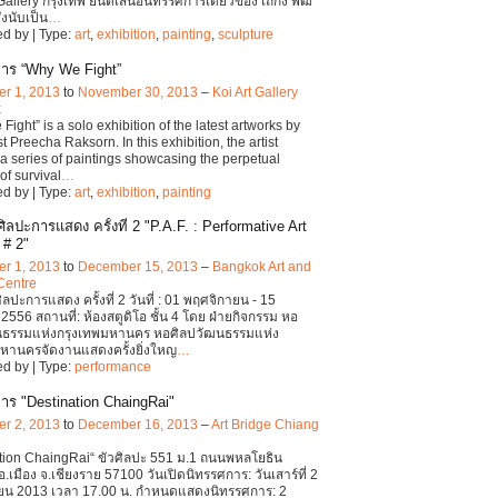
allery กรุงเทพ ยินดีเสนอนิทรรศการเดี่ยวของ เถกิง พัฒ
่งนับเป็น
…
d by | Type:
art
,
exhibition
,
painting
,
sculpture
าร “Why We Fight”
r 1, 2013
to
November 30, 2013
–
Koi Art Gallery
k
ight” is a solo exhibition of the latest artworks by
st Preecha Raksorn. In this exhibition, the artist
 a series of paintings showcasing the perpetual
of survival
…
d by | Type:
art
,
exhibition
,
painting
ลปะการแสดง ครั้งที่ 2 "P.A.F. : Performative Art
 # 2"
r 1, 2013
to
December 15, 2013
–
Bangkok Art and
Centre
ลปะการแสดง ครั้งที่ 2 วันที่ : 01 พฤศจิกายน - 15
2556 สถานที่: ห้องสตูดิโอ ชั้น 4 โดย ฝ่ายกิจกรรม หอ
นธรรมแห่งกรุงเทพมหานคร หอศิลปวัฒนธรรมแห่ง
มหานครจัดงานแสดงครั้งยิ่งใหญ
…
d by | Type:
performance
าร "Destination ChaingRai"
r 2, 2013
to
December 16, 2013
–
Art Bridge Chiang
tion ChaingRai“ ขัวศิลปะ 551 ม.1 ถนนพหลโยธิน
 อ.เมือง จ.เชียงราย 57100 วันเปิดนิทรรศการ: วันเสาร์ที่ 2
ยน 2013 เวลา 17.00 น. กำหนดแสดงนิทรรศการ: 2