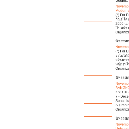
Bodies,
Novembe
Modern 
(*) For 
กัณฐ์ โดย
2556 ณ 
“ใบหน้า เ
Organize
นิทรรศก
Novembe
(*) For E
จะไม่ได้
สร้างควา
หญิงรุ่น
Organize
นิทรรศ
Novembe
BANGK
KNUTIG A
7 - Dece
Space is
Sujirapi
Organize
นิทรรศก
Novembe
Universi