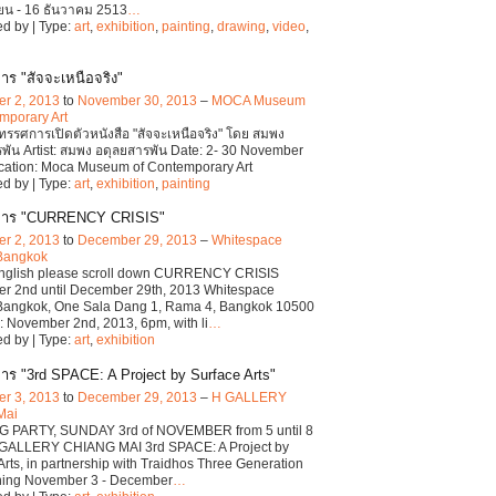
ยน - 16 ธันวาคม 2513
…
d by | Type:
art
,
exhibition
,
painting
,
drawing
,
video
,
าร "สัจจะเหนือจริง"
r 2, 2013
to
November 30, 2013
–
MOCA Museum
mporary Art
ิทรรศการเปิดตัวหนังสือ "สัจจะเหนือจริง" โดย สมพง
พัน Artist: สมพง อดุลยสารพัน Date: 2- 30 November
cation: Moca Museum of Contemporary Art
d by | Type:
art
,
exhibition
,
painting
การ "CURRENCY CRISIS"
r 2, 2013
to
December 29, 2013
–
Whitespace
 Bangkok
 English please scroll down CURRENCY CRISIS
r 2nd until December 29th, 2013 Whitespace
 Bangkok, One Sala Dang 1, Rama 4, Bangkok 10500
 November 2nd, 2013, 6pm, with li
…
d by | Type:
art
,
exhibition
าร "3rd SPACE: A Project by Surface Arts"
r 3, 2013
to
December 29, 2013
–
H GALLERY
Mai
 PARTY, SUNDAY 3rd of NOVEMBER from 5 until 8
 GALLERY CHIANG MAI 3rd SPACE: A Project by
Arts, in partnership with Traidhos Three Generation
rning November 3 - December
…