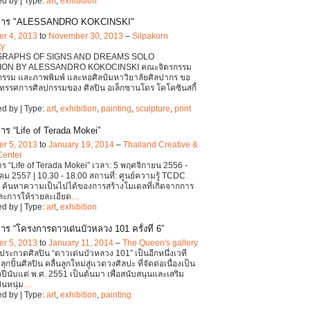
d by | Type:
art
,
exhibition
การ "ALESSANDRO KOKCINSKI"
r 4, 2013
to
November 30, 2013
–
Silpakorn
ty
GRAPHS OF SIGNS AND DREAMS SOLO
TION BY ALESSANDRO KOKOCINSKI คณะจิตรกรรม
กรรม และภาพพิมพ์ และหอศิลป์มหาวิยาลัยศิลปากร ขอ
ทรรศการศิลปกรรมของ ศิลปิน อเล็กซานโดร โคโคซินสกี้
d by | Type:
art
,
exhibition
,
painting
,
sculpture
,
print
าร “Life of Terada Mokei”
r 5, 2013
to
January 19, 2014
–
Thailand Creative &
Center
ร “Life of Terada Mokei” เวลา: 5 พฤศจิกายน 2556 -
ม 2557 | 10.30 - 18.00 สถานที่: ศูนย์ความรู้ TCDC
่ ค้นหาความเป็นไปได้ของการสร้างโมเดลที่เกิดจากการ
ละการให้รายละเอียด
…
d by | Type:
art
,
exhibition
าร “โครงการดาวเด่นบัวหลวง 101 ครั้งที่ 6”
r 5, 2013
to
January 11, 2014
–
The Queen's gallery
ระกวดศิลปิน “ดาวเด่นบัวหลวง 101” เป็นอีกหนึ่งเวที
ลุกปั้นศิลปิน คลื่นลูกใหม่สู่แวดวงศิลปะ ที่จัดต่อเนื่องเป็น
ปีนับแต่ พ.ศ. 2551 เป็นต้นมา เพื่อสนับสนุนและเสริม
ินหนุ่ม
…
d by | Type:
art
,
exhibition
,
painting