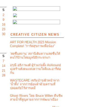
S
2
9
16
23
30
CREATIVE CITIZEN NEWS
ART FOR HEALTH 2023 Mission
Complete! “การ์ดสุขภาพเพื่อน้อง”
‘สดชื่นสถาน’ สถานีเติมความสดชื่นให้
S
คนไร้บ้านโดยมูลนิธิกระจกเงา
7
อรุณี อธิภาพงศ์ ผู้ร่วมก่อตั้ง AriAround
14
มุ่งสร้างสังคมแห่งความใจดีและอารีต่อ
21
กัน
28
WASTECARE เซรัมบำรุงผิวหน้าจาก
‘น้ำทิ้ง’ จากการย้อมผ้าด้วยครามที่
ปลอดภัยไร้สารเคมี
Ghost Rivers โดย Bruce Willen คืนชีพ
สายน้ำที่สูญหายจากการพัฒนาเมือง