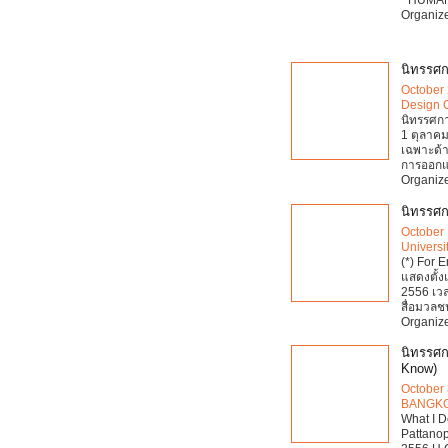
Organize
นิทรรศก
October 
Design 
นิทรรศกา
1 ตุลาคม
เฉพาะด้
การออกแ
Organize
นิทรรศ
October 
Universi
(*) For 
แสดงตั้ง
2556 เวล
สื่อมวลชน)
Organize
นิทรรศกา
Know)
October 
BANGK
What I Do
Pattanop