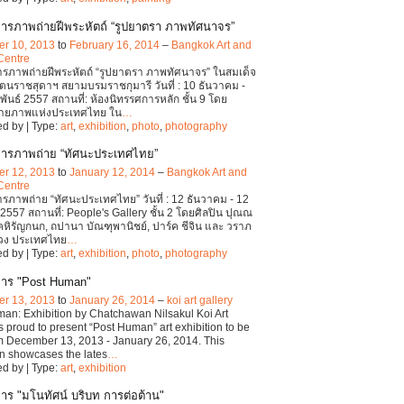
ารภาพถ่ายฝีพระหัตถ์ “รูปยาตรา ภาพทัศนาจร”
r 10, 2013
to
February 16, 2014
–
Bangkok Art and
Centre
รภาพถ่ายฝีพระหัตถ์ “รูปยาตรา ภาพทัศนาจร” ในสมเด็จ
ตนราชสุดาฯ สยามบรมราชกุมารี วันที่ : 10 ธันวาคม -
พันธ์ 2557 สถานที่: ห้องนิทรรศการหลัก ชั้น 9 โดย
ายภาพแห่งประเทศไทย ใน
…
d by | Type:
art
,
exhibition
,
photo
,
photography
การภาพถ่าย “ทัศนะประเทศไทย”
r 12, 2013
to
January 12, 2014
–
Bangkok Art and
Centre
รภาพถ่าย “ทัศนะประเทศไทย” วันที่ : 12 ธันวาคม - 12
557 สถานที่: People's Gallery ชั้น 2 โดยศิลปิน ปุณณ
คหิรัญกนก, ถปานา บัณฑุพานิชย์, ปาร์ค ชีจิน และ วราภ
พวง ประเทศไทย
…
d by | Type:
art
,
exhibition
,
photo
,
photography
การ "Post Human"
r 13, 2013
to
January 26, 2014
–
koi art gallery
an: Exhibition by Chatchawan Nilsakul Koi Art
is proud to present “Post Human” art exhibition to be
m December 13, 2013 - January 26, 2014. This
on showcases the lates
…
d by | Type:
art
,
exhibition
าร "มโนทัศน์ บริบท การต่อต้าน"