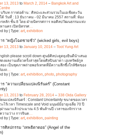
r 13, 2013
to
March 2, 2014
–
Bangkok Art and
Centre
 บริบท การต่อต้าน : ศิลปะและส่วนรวมในเอเชียตะวัน
ต้ วันที่ : 13 ธันวาคม - 02 มีนาคม 2557 สถานที่: ห้อง
รหลัก ชั้น 8 โดย ฝ่ายนิทรรศการ หอศิลปวัฒนธรรมแห่ง
มหานคร เปิดนิทรรศ
…
d by | Type:
art
,
exhibition
ร “หญิงโฉดชายชั่ว" (wicked girls, evil boys)
r 13, 2013
to
January 10, 2014
–
Toot Yung Art
English please scroll down ศูนย์ศิลปะตูดยุงยินดีนำเสนอ
ดงผลงานเดี่ยวครั้งล่าสุดโดยศิลปินธาดา เฮงทรัพย์กูล
ที่สอง เป็นชุดภาพถ่ายพอร์เทรตที่มีความลึกซึ้งใกล้ชิดของ
ท้องถ
…
d by | Type:
art
,
exhibition
,
photo
,
photography
าร "ความเปลี่ยนแปลงนิรันดร์" (Constant
nty)
r 13, 2013
to
February 28, 2014
–
338 Oida Gallery
่ยนแปลงนิรันดร์ : Constant Uncertainty ขนาดของเวลา
ะไร้เวลา Timescale and Void มนุษย์มีอายุเฉลี่ย 70 ปี
ุผ่านมาแล้วประมาณ 4.5 พันล้านปี เวลาของจักรวาล
ความว่าง การจินต
…
d by | Type:
art
,
exhibition
,
painting
ารศิลปกรรม “เทพธิดาดอย” (Angel of the
n)