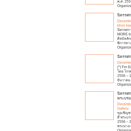
พ.ศ. 255
Organize
นิทรรศก
Decembe
khon ka
นิทรรศการ
MORE by
ศิลป์หลั
พิการทาง
Organize
นิทรรศก
Decembe
(*) For 
โดย ไกรศ
2556 – 1
ธันวาคม 
Organize
นิทรรศก
พระบรมรา
Decembe
Gallery
ขอเชิญชม
ติ์ พระบร
2556 – 
พระนางเจ้
Organize