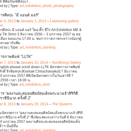
6 พิพิธภัณฑ์ศิลปะไ
…
d by | Type:
art
,
exhibition
,
photo
,
photography
ารศิลปะ "มี แอนด์ มอร์"
r 3, 2013
to
January 3, 2014
–
Lakmuang gallery
en
ศิลปะ มี แอนด์ มอร์ โดย ติ๊ก ชีโร่ Art Exhibition ME &
 Tik Shiro 3 ธันวาคม 2556 – 3 มกราคม 2557 ณ หอ
กเมือง ขอนแก่น 17.00 น. ชมการวาดภาพระหว่างน้องๆผู้
สายตากับพี่ต
…
d by | Type:
art
,
exhibition
,
painting
ารภาพพิมพ์ "LLTK"
r 7, 2013
to
January 10, 2014
–
Numthong Gallery
English please scroll down LLTK นิทรรศการภาพพิมพ์
ักดิ์ จิรชัยสกุล [Kraisak Chirachaisakul] 7 ธันวาคม
0 มกราคม 2557 พิธีเปิดนิทรรศการในวันเสาร์ที่ 7
2556 เวลา 18.00 น.
…
d by | Type:
art
,
exhibition
,
print
าร “ผลงานสะสมหอศิลป์สมเด็จพระนางเจ้าสิริกิติ์
ชินีนาถ ครั้งที่ 2”
r 8, 2013
to
January 20, 2014
–
The Queen's
นิทรรศการ “ผลงานสะสมหอศิลป์สมเด็จพระนางเจ้าสิริกิ
มราชินีนาถ ครั้งที่ 2” ซึ่งจัดเเสดงระหว่างวันที่ 8 ธันวาคม
20 มกราคม 2557 ผลงานศิลปะสะสมของหอศิลป์สมเด็จ
าฯ นั้นมีที่ม
…
d by | Type:
art
,
exhibition
,
painting