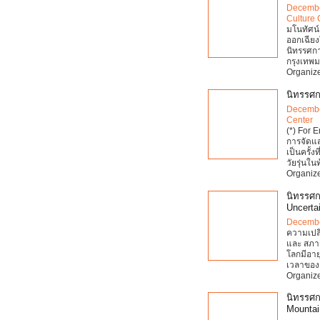
Decembe
Culture 
มโนทัศน์
ออกเฉียงใ
นิทรรศกา
กรุงเทพ
Organize
นิทรรศกา
Decembe
Center
(*) For 
การจัดแส
เป็นครั้ง
วัยรุ่นใน
Organize
นิทรรศก
Uncertai
Decembe
ความเปลี
และ สภาว
โลกมีอาย
เวลาของ
Organize
นิทรรศก
Mountai