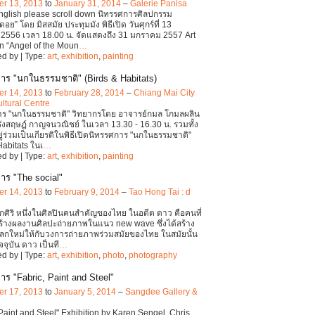
r 13, 2013
to
January 31, 2014
–
Galerie Panisa
English please scroll down นิทรรศการศิลปกรรม
อย” โดย มิสสมัย ประทุมมัง พิธีเปิด วันศุกร์ที่ 13
2556 เวลา 18.00 น. จัดแสดงถึง 31 มกราคม 2557 Art
on “Angel of the Moun
…
d by | Type:
art
,
exhibition
,
painting
าร "นกในธรรมชาติ" (Birds & Habitats)
r 14, 2013
to
February 28, 2014
–
Chiang Mai City
ultural Centre
าร "นกในธรรมชาติ" วิทยากรโดย อาจารย์กมล โกมลผลิน
ังสฤษฏ์ กาญจนวณิชย์ ในเวลา 13.30 - 16.30 น. รวมทั้ง
ู่ร่วมเป็นเกียรติในพิธีเปิดนิทรรศการ "นกในธรรมชาติ"
Habitats ในเ
…
d by | Type:
art
,
exhibition
,
painting
าร "The social"
r 14, 2013
to
February 9, 2014
–
Tao Hong Tai : d
กศิริ หนึ่งในศิลปินคนสำคัญของไทย ในอดีต ดาว คือคนที่
่มสร้างผลงานศิลปะถ่ายภาพในแนว new wave ซึ่งได้สร้าง
กใหม่ให้กับวงการถ่ายภาพร่วมสมัยของไทย ในสมัยนั้น
จุบัน ดาว เป็นที
…
d by | Type:
art
,
exhibition
,
photo
,
photography
าร "Fabric, Paint and Steel"
r 17, 2013
to
January 5, 2014
–
Sangdee Gallery &
 Paint and Steel" Exhibition by Karen Sengel, Chris