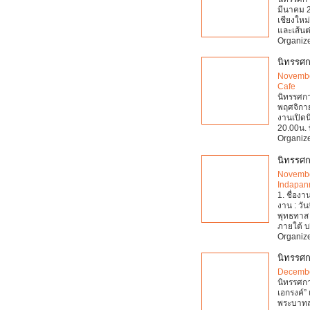
มีนาคม 2
เชียงใหม่
และเส้นต
Organize
นิทรรศกา
Novembe
Cafe
นิทรรศกา
พฤศจิกาย
งานเปิดน
20.00น. 
Organize
นิทรรศก
Novembe
Indapan
1. ชื่องา
งาน : วัน
พุทธทาส 
ภายใต้ บ
Organize
นิทรรศก
Decembe
นิทรรศกา
เอกรงค์
พระบาทสม