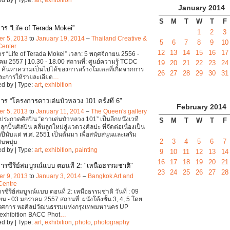
January
2014
S
M
T
W
T
F
าร “Life of Terada Mokei”
1
2
3
r 5, 2013
to
January 19, 2014
–
Thailand Creative &
5
6
7
8
9
10
Center
12
13
14
15
16
17
ร “Life of Terada Mokei” เวลา: 5 พฤศจิกายน 2556 -
ม 2557 | 10.30 - 18.00 สถานที่: ศูนย์ความรู้ TCDC
19
20
21
22
23
24
่ ค้นหาความเป็นไปได้ของการสร้างโมเดลที่เกิดจากการ
26
27
28
29
30
31
ละการให้รายละเอียด
…
d by | Type:
art
,
exhibition
าร “โครงการดาวเด่นบัวหลวง 101 ครั้งที่ 6”
February
2014
r 5, 2013
to
January 11, 2014
–
The Queen's gallery
ระกวดศิลปิน “ดาวเด่นบัวหลวง 101” เป็นอีกหนึ่งเวที
S
M
T
W
T
F
ลุกปั้นศิลปิน คลื่นลูกใหม่สู่แวดวงศิลปะ ที่จัดต่อเนื่องเป็น
ปีนับแต่ พ.ศ. 2551 เป็นต้นมา เพื่อสนับสนุนและเสริม
2
3
4
5
6
7
ินหนุ่ม
…
d by | Type:
art
,
exhibition
,
painting
9
10
11
12
13
14
16
17
18
19
20
21
ารซีรีย์สมบูรณ์แบบ ตอนที่ 2: "เหนือธรรมชาติ"
23
24
25
26
27
28
r 9, 2013
to
January 3, 2014
–
Bangkok Art and
Centre
ซีรีย์สมบูรณ์แบบ ตอนที่ 2: เหนือธรรมชาติ วันที่ : 09
น - 03 มกราคม 2557 สถานที่: ผนังโค้งชั้น 3, 4, 5 โดย
รรศการ หอศิลปวัฒนธรรมแห่งกรุงเทพมหานคร UP
exhibition BACC Phot
…
d by | Type:
art
,
exhibition
,
photo
,
photography