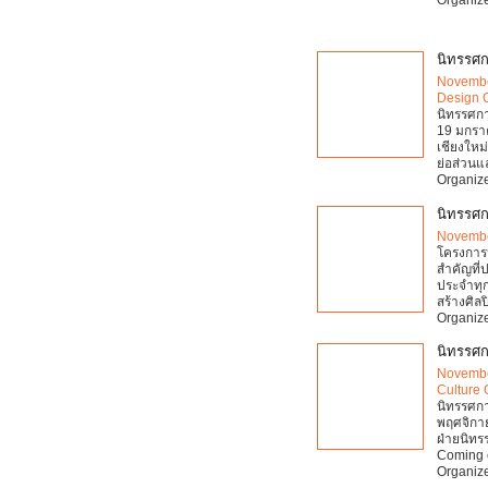
นิทรรศก
Novembe
Design 
นิทรรศกา
19 มกราค
เชียงใหม
ย่อส่วนแ
Organize
นิทรรศก
Novembe
โครงการป
สำคัญที่ป
ประจำทุก
สร้างศิลป
Organize
นิทรรศก
Novembe
Culture 
นิทรรศการ
พฤศจิกาย
ฝ่ายนิท
Coming 
Organize