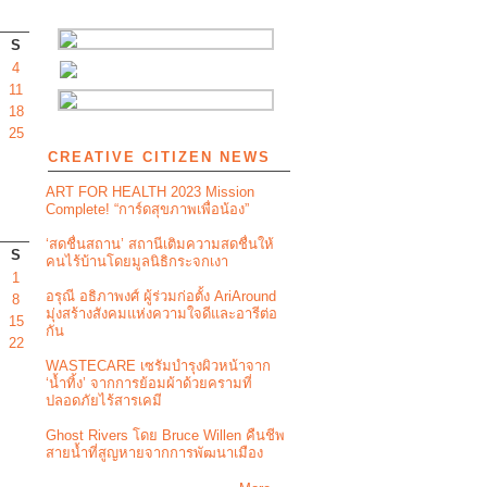
S
4
11
18
25
CREATIVE CITIZEN NEWS
ART FOR HEALTH 2023 Mission
Complete! “การ์ดสุขภาพเพื่อน้อง”
‘สดชื่นสถาน’ สถานีเติมความสดชื่นให้
S
คนไร้บ้านโดยมูลนิธิกระจกเงา
1
อรุณี อธิภาพงศ์ ผู้ร่วมก่อตั้ง AriAround
8
มุ่งสร้างสังคมแห่งความใจดีและอารีต่อ
15
กัน
22
WASTECARE เซรัมบำรุงผิวหน้าจาก
‘น้ำทิ้ง’ จากการย้อมผ้าด้วยครามที่
ปลอดภัยไร้สารเคมี
Ghost Rivers โดย Bruce Willen คืนชีพ
สายน้ำที่สูญหายจากการพัฒนาเมือง