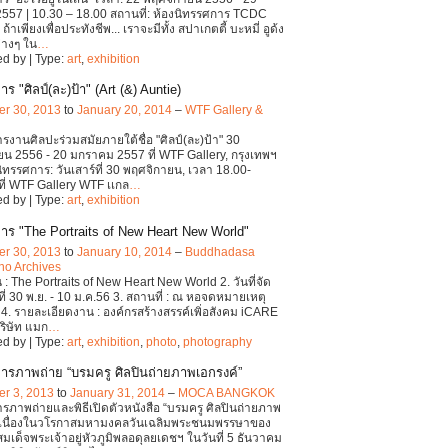
557 | 10.30 – 18.00 สถานที่: ห้องนิทรรศการ TCDC
 ถ้าเพียงเพื่อประทังชีพ... เราจะมีทั้ง สปาเกตตี้ บะหมี่ อูด้ง
่างๆ ใน
…
d by | Type:
art
,
exhibition
ร "ศิลป์(ละ)ป้า" (Art (&) Auntie)
r 30, 2013
to
January 20, 2014
–
WTF Gallery &
รงานศิลปะร่วมสมัยภายใต้ชื่อ "ศิลป์(ละ)ป้า" 30
น 2556 - 20 มกราคม 2557 ที่ WTF Gallery, กรุงเทพฯ
ิทรรศการ: วันเสาร์ที่ 30 พฤศจิกายน, เวลา 18.00-
ที่ WTF Gallery WTF เเกล
…
d by | Type:
art
,
exhibition
าร "The Portraits of New Heart New World"
r 30, 2013
to
January 10, 2014
–
Buddhadasa
no Archives
น : The Portraits of New Heart New World 2. วันที่จัด
ที่ 30 พ.ย. - 10 ม.ค.56 3. สถานที่ : ณ หอจดหมายเหตุ
4. รายละเอียดงาน : องค์กรสร้างสรรค์เพิ่อสังคม iCARE
ริษัท แมก
…
d by | Type:
art
,
exhibition
,
photo
,
photography
ารภาพถ่าย “บรมครู ศิลปินถ่ายภาพเอกรงค์”
r 3, 2013
to
January 31, 2014
–
MOCA BANGKOK
รภาพถ่ายและพิธีเปิดตัวหนังสือ “บรมครู ศิลปินถ่ายภาพ
” เนื่องในวโรกาสมหามงคลวันเฉลิมพระชนมพรรษาของ
เด็จพระเจ้าอยู่หัวภูมิพลอดุลยเดชฯ ในวันที่ 5 ธันวาคม