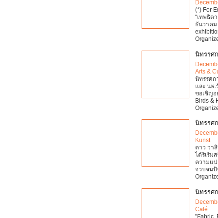
Decembe
(*) For 
“เทพธิดาด
ธันวาคม 
exhibiti
Organize
นิทรรศก
Decembe
Arts & C
นิทรรศก
และ นพ.ร
ขอเชิญอย
Birds & 
Organize
นิทรรศก
Decembe
Kunst
ดาว วาสิ
ได้ริเริ
ความแปล
จวบจนปัจ
Organize
นิทรรศก
Decembe
Café
"Fabric,