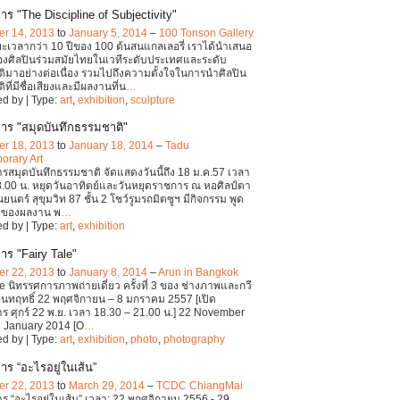
ร "The Discipline of Subjectivity"
r 14, 2013
to
January 5, 2014
–
100 Tonson Gallery
เวลากว่า 10 ปีของ 100 ต้นสนแกลเลอรี่ เราได้นำเสนอ
งศิลปินร่วมสมัยไทยในเวทีระดับประเทศและระดับ
มาอย่างต่อเนื่อง รวมไปถึงความตั้งใจในการนำศิลปิน
ี่มีชื่อเสียงและมีผลงานที่น
…
d by | Type:
art
,
exhibition
,
sculpture
าร "สมุดบันทึกธรรมชาติ"
r 18, 2013
to
January 18, 2014
–
Tadu
orary Art
รสมุดบันทึกธรรมชาติ จัดแสดงวันนี้ถึง 18 ม.ค.57 เวลา
.00 น. หยุดวันอาทิตย์และวันหยุดราชการ ณ หอศิลป์ตา
นตร์ สุขุมวิท 87 ชั้น 2 โชว์รูมรถมิตซูฯ มีกิจกรรม พูด
้าของผลงาน พ
…
d by | Type:
art
,
exhibition
าร "Fairy Tale"
r 22, 2013
to
January 8, 2014
–
Arun in Bangkok
le นิทรรศการภาพถ่ายเดี่ยว ครั้งที่ 3 ของ ช่างภาพและกวี
 อินทฤทธิ์ 22 พฤศจิกายน – 8 มกราคม 2557 [เปิด
ร ศุกร์ 22 พ.ย. เวลา 18.30 – 21.00 น.] 22 November
 January 2014 [O
…
d by | Type:
art
,
exhibition
,
photo
,
photography
าร “อะไรอยู่ในเส้น”
r 22, 2013
to
March 29, 2014
–
TCDC ChiangMai
ร “อะไรอยู่ในเส้น” เวลา: 22 พฤศจิกายน 2556 - 29