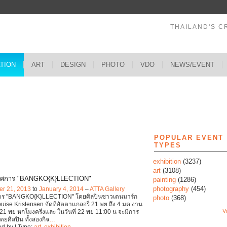
THAILAND'S C
ATION
ART
DESIGN
PHOTO
VDO
NEWS/EVENT
s
POPULAR EVENT
TYPES
exhibition
(3237)
art
(3108)
รศการ "BANGKO{K}LLECTION"
painting
(1286)
photography
(454)
r 21, 2013
to
January 4, 2014
–
ATTA Gallery
าร "BANGKO{K}LLECTION" โดยศิลปินชาวเดนมาร์ก
photo
(368)
uise Kristensen จัดที่อัตตาแกลอรี่ 21 พย ถึง 4 มค งาน
Vi
ี่ 21 พย หกโมงครึ่งและ ในวันที่ 22 พย 11:00 น จะมีการ
ยศิลปิน ทั้งสองกิจ
…
d by | Type:
art
,
exhibition