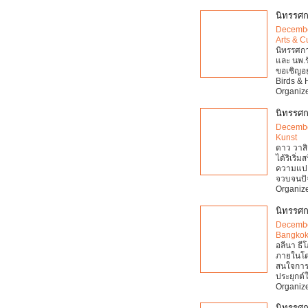
นิทรรศก
Decembe
Arts & C
นิทรรศก
และ นพ.ร
ขอเชิญอย
Birds & 
Organize
นิทรรศก
Decembe
Kunst
ดาว วาสิ
ได้ริเริ
ความแปล
จวบจนปัจ
Organize
นิทรรศก
Decembe
Bangkok
อลีนา ธ
ภายในโดด
สนใจการ
ประยุกต์
Organize
นิทรรศก