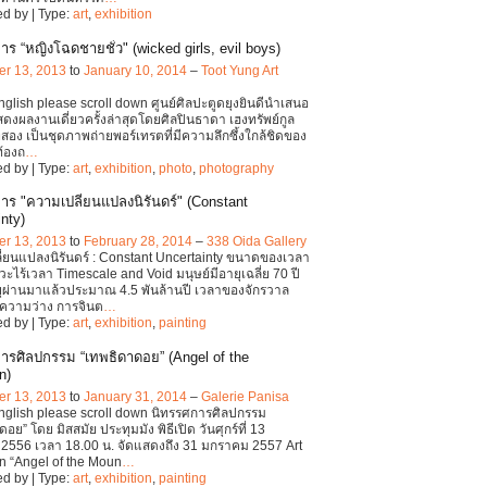
d by | Type:
art
,
exhibition
ร “หญิงโฉดชายชั่ว" (wicked girls, evil boys)
r 13, 2013
to
January 10, 2014
–
Toot Yung Art
English please scroll down ศูนย์ศิลปะตูดยุงยินดีนำเสนอ
ดงผลงานเดี่ยวครั้งล่าสุดโดยศิลปินธาดา เฮงทรัพย์กูล
ที่สอง เป็นชุดภาพถ่ายพอร์เทรตที่มีความลึกซึ้งใกล้ชิดของ
ท้องถ
…
d by | Type:
art
,
exhibition
,
photo
,
photography
าร "ความเปลี่ยนแปลงนิรันดร์" (Constant
nty)
r 13, 2013
to
February 28, 2014
–
338 Oida Gallery
่ยนแปลงนิรันดร์ : Constant Uncertainty ขนาดของเวลา
ะไร้เวลา Timescale and Void มนุษย์มีอายุเฉลี่ย 70 ปี
ุผ่านมาแล้วประมาณ 4.5 พันล้านปี เวลาของจักรวาล
ความว่าง การจินต
…
d by | Type:
art
,
exhibition
,
painting
ารศิลปกรรม “เทพธิดาดอย” (Angel of the
n)
r 13, 2013
to
January 31, 2014
–
Galerie Panisa
English please scroll down นิทรรศการศิลปกรรม
อย” โดย มิสสมัย ประทุมมัง พิธีเปิด วันศุกร์ที่ 13
2556 เวลา 18.00 น. จัดแสดงถึง 31 มกราคม 2557 Art
on “Angel of the Moun
…
d by | Type:
art
,
exhibition
,
painting