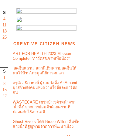
S
4
11
18
25
CREATIVE CITIZEN NEWS
ART FOR HEALTH 2023 Mission
Complete! “การ์ดสุขภาพเพื่อน้อง”
‘สดชื่นสถาน’ สถานีเติมความสดชื่นให้
S
คนไร้บ้านโดยมูลนิธิกระจกเงา
1
อรุณี อธิภาพงศ์ ผู้ร่วมก่อตั้ง AriAround
8
มุ่งสร้างสังคมแห่งความใจดีและอารีต่อ
15
กัน
22
WASTECARE เซรัมบำรุงผิวหน้าจาก
‘น้ำทิ้ง’ จากการย้อมผ้าด้วยครามที่
ปลอดภัยไร้สารเคมี
Ghost Rivers โดย Bruce Willen คืนชีพ
สายน้ำที่สูญหายจากการพัฒนาเมือง