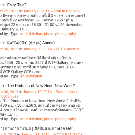
าร "Fairy Tale"
r 22, 2013
to
January 8, 2014
–
Arun in Bangkok
le นิทรรศการภาพถ่ายเดี่ยว ครั้งที่ 3 ของ ช่างภาพและกวี
 อินทฤทธิ์ 22 พฤศจิกายน – 8 มกราคม 2557 [เปิด
ร ศุกร์ 22 พ.ย. เวลา 18.30 – 21.00 น.] 22 November
 January 2014 [O
…
d by | Type:
art
,
exhibition
,
photo
,
photography
ร "ศิลป์(ละ)ป้า" (Art (&) Auntie)
r 30, 2013
to
January 20, 2014
–
WTF Gallery &
รงานศิลปะร่วมสมัยภายใต้ชื่อ "ศิลป์(ละ)ป้า" 30
น 2556 - 20 มกราคม 2557 ที่ WTF Gallery, กรุงเทพฯ
ิทรรศการ: วันเสาร์ที่ 30 พฤศจิกายน, เวลา 18.00-
ที่ WTF Gallery WTF เเกล
…
d by | Type:
art
,
exhibition
าร "The Portraits of New Heart New World"
r 30, 2013
to
January 10, 2014
–
Buddhadasa
no Archives
น : The Portraits of New Heart New World 2. วันที่จัด
ที่ 30 พ.ย. - 10 ม.ค.56 3. สถานที่ : ณ หอจดหมายเหตุ
4. รายละเอียดงาน : องค์กรสร้างสรรค์เพิ่อสังคม iCARE
ริษัท แมก
…
d by | Type:
art
,
exhibition
,
photo
,
photography
ารภาพถ่าย “บรมครู ศิลปินถ่ายภาพเอกรงค์”
r 3, 2013
to
January 31, 2014
–
MOCA BANGKOK