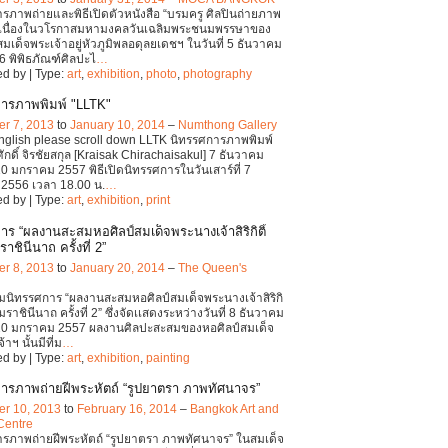
รภาพถ่ายและพิธีเปิดตัวหนังสือ “บรมครู ศิลปินถ่ายภาพ
” เนื่องในวโรกาสมหามงคลวันเฉลิมพระชนมพรรษาของ
เด็จพระเจ้าอยู่หัวภูมิพลอดุลยเดชฯ ในวันที่ 5 ธันวาคม
6 พิพิธภัณฑ์ศิลปะไ
…
d by | Type:
art
,
exhibition
,
photo
,
photography
ารภาพพิมพ์ "LLTK"
r 7, 2013
to
January 10, 2014
–
Numthong Gallery
English please scroll down LLTK นิทรรศการภาพพิมพ์
ักดิ์ จิรชัยสกุล [Kraisak Chirachaisakul] 7 ธันวาคม
0 มกราคม 2557 พิธีเปิดนิทรรศการในวันเสาร์ที่ 7
2556 เวลา 18.00 น.
…
d by | Type:
art
,
exhibition
,
print
าร “ผลงานสะสมหอศิลป์สมเด็จพระนางเจ้าสิริกิติ์
ชินีนาถ ครั้งที่ 2”
r 8, 2013
to
January 20, 2014
–
The Queen's
นิทรรศการ “ผลงานสะสมหอศิลป์สมเด็จพระนางเจ้าสิริกิ
มราชินีนาถ ครั้งที่ 2” ซึ่งจัดเเสดงระหว่างวันที่ 8 ธันวาคม
20 มกราคม 2557 ผลงานศิลปะสะสมของหอศิลป์สมเด็จ
าฯ นั้นมีที่ม
…
d by | Type:
art
,
exhibition
,
painting
ารภาพถ่ายฝีพระหัตถ์ “รูปยาตรา ภาพทัศนาจร”
r 10, 2013
to
February 16, 2014
–
Bangkok Art and
Centre
รภาพถ่ายฝีพระหัตถ์ “รูปยาตรา ภาพทัศนาจร” ในสมเด็จ