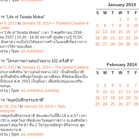
January
2014
S
M
T
W
T
F
าร “Life of Terada Mokei”
1
2
3
r 5, 2013
to
January 19, 2014
–
Thailand Creative &
5
6
7
8
9
10
Center
12
13
14
15
16
17
ร “Life of Terada Mokei” เวลา: 5 พฤศจิกายน 2556 -
ม 2557 | 10.30 - 18.00 สถานที่: ศูนย์ความรู้ TCDC
19
20
21
22
23
24
่ ค้นหาความเป็นไปได้ของการสร้างโมเดลที่เกิดจากการ
26
27
28
29
30
31
ละการให้รายละเอียด
…
d by | Type:
art
,
exhibition
าร “โครงการดาวเด่นบัวหลวง 101 ครั้งที่ 6”
February
2014
r 5, 2013
to
January 11, 2014
–
The Queen's gallery
ระกวดศิลปิน “ดาวเด่นบัวหลวง 101” เป็นอีกหนึ่งเวที
S
M
T
W
T
F
ลุกปั้นศิลปิน คลื่นลูกใหม่สู่แวดวงศิลปะ ที่จัดต่อเนื่องเป็น
ปีนับแต่ พ.ศ. 2551 เป็นต้นมา เพื่อสนับสนุนและเสริม
2
3
4
5
6
7
ินหนุ่ม
…
d by | Type:
art
,
exhibition
,
painting
9
10
11
12
13
14
16
17
18
19
20
21
าร "สมุดบันทึกธรรมชาติ"
23
24
25
26
27
28
r 18, 2013
to
January 18, 2014
–
Tadu
orary Art
รสมุดบันทึกธรรมชาติ จัดแสดงวันนี้ถึง 18 ม.ค.57 เวลา
.00 น. หยุดวันอาทิตย์และวันหยุดราชการ ณ หอศิลป์ตา
นตร์ สุขุมวิท 87 ชั้น 2 โชว์รูมรถมิตซูฯ มีกิจกรรม พูด
้าของผลงาน พ
…
d by | Type:
art
,
exhibition