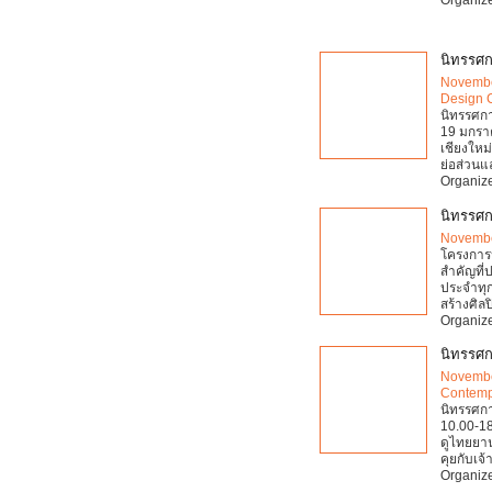
นิทรรศก
Novembe
Design 
นิทรรศกา
19 มกราค
เชียงใหม
ย่อส่วนแ
Organize
นิทรรศก
Novembe
โครงการป
สำคัญที่ป
ประจำทุก
สร้างศิลป
Organize
นิทรรศก
Novembe
Contemp
นิทรรศกา
10.00-18
ดูไทยยานย
คุยกับเจ
Organize