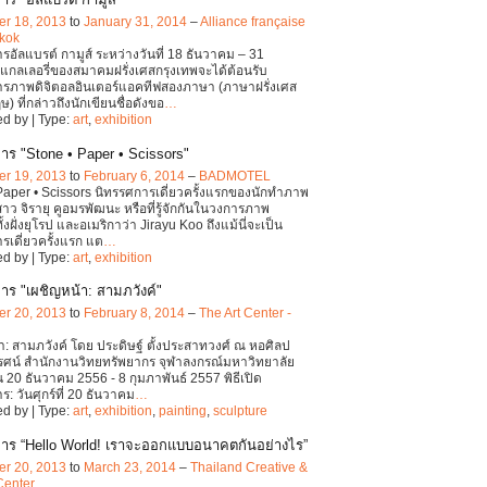
r 18, 2013
to
January 31, 2014
–
Alliance française
kok
รอัลแบรต์ กามูส์ ระหว่างวันที่ 18 ธันวาคม – 31
กลเลอรี่ของสมาคมฝรั่งเศสกรุงเทพจะได้ต้อนรับ
ารภาพดิจิตอลอินเตอร์แอคทีฟสองภาษา (ภาษาฝรั่งเศส
) ที่กล่าวถึงนักเขียนชื่อดังขอ
…
d by | Type:
art
,
exhibition
าร "Stone • Paper • Scissors"
r 19, 2013
to
February 6, 2014
–
BADMOTEL
Paper • Scissors นิทรรศการเดี่ยวครั้งแรกของนักทำภาพ
ว จิรายุ คูอมรพัฒนะ หรือที่รู้จักกันในวงการภาพ
งฝั่งยุโรป และอเมริกาว่า Jirayu Koo ถึงแม้นี่จะเป็น
รเดี่ยวครั้งแรก แต
…
d by | Type:
art
,
exhibition
าร "เผชิญหน้า: สามภวังค์"
r 20, 2013
to
February 8, 2014
–
The Art Center -
า: สามภวังค์ โดย ประดิษฐ์ ตั้งประสาทวงศ์ ณ หอศิลป
รศน์ สำนักงานวิทยทรัพยากร จุฬาลงกรณ์มหาวิทยาลัย
20 ธันวาคม 2556 - 8 กุมภาพันธ์ 2557 พิธีเปิด
: วันศุกร์ที่ 20 ธันวาคม
…
d by | Type:
art
,
exhibition
,
painting
,
sculpture
าร “Hello World! เราจะออกแบบอนาคตกันอย่างไร”
r 20, 2013
to
March 23, 2014
–
Thailand Creative &
Center