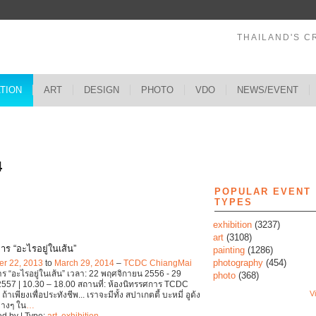
THAILAND'S C
ATION
ART
DESIGN
PHOTO
VDO
NEWS/EVENT
s
4
POPULAR EVENT
TYPES
exhibition
(3237)
art
(3108)
าร “อะไรอยู่ในเส้น”
painting
(1286)
photography
(454)
r 22, 2013
to
March 29, 2014
–
TCDC ChiangMai
ร “อะไรอยู่ในเส้น” เวลา: 22 พฤศจิกายน 2556 - 29
photo
(368)
557 | 10.30 – 18.00 สถานที่: ห้องนิทรรศการ TCDC
Vi
 ถ้าเพียงเพื่อประทังชีพ... เราจะมีทั้ง สปาเกตตี้ บะหมี่ อูด้ง
่างๆ ใน
…
d by | Type:
art
,
exhibition