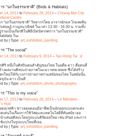
าร "นกในธรรมชาติ" (Birds & Habitats)
r 14, 2013
to
February 28, 2014
–
Chiang Mai City
ultural Centre
าร "นกในธรรมชาติ" วิทยากรโดย อาจารย์กมล โกมลผลิน
ังสฤษฏ์ กาญจนวณิชย์ ในเวลา 13.30 - 16.30 น. รวมทั้ง
ู่ร่วมเป็นเกียรติในพิธีเปิดนิทรรศการ "นกในธรรมชาติ"
Habitats ในเ
…
d by | Type:
art
,
exhibition
,
painting
าร "The social"
r 14, 2013
to
February 9, 2014
–
Tao Hong Tai : d
กศิริ หนึ่งในศิลปินคนสำคัญของไทย ในอดีต ดาว คือคนที่
่มสร้างผลงานศิลปะถ่ายภาพในแนว new wave ซึ่งได้สร้าง
กใหม่ให้กับวงการถ่ายภาพร่วมสมัยของไทย ในสมัยนั้น
จุบัน ดาว เป็นที
…
d by | Type:
art
,
exhibition
,
photo
,
photography
าร "This is my voice"
r 17, 2013
to
February 28, 2014
–
Le Méridien
’s Hub
ีโอดอเรสคิว ชาวลอนดอนมีอาชีพเป็นนักออกแบบตกแต่ง
เด่นในเรื่องการใช้วัสดุและเทคโนโลยีที่ทันสมัย เธอ
นำเสนอศิลปะโดยรูปแบบดิจิตอลใหม่ เช่น iPad และการ
ใช้แปรงในรูปแบบใหม่ที่เธอ
…
d by | Type:
art
,
exhibition
,
painting
าร "อัลแบรต์ กามูส์"