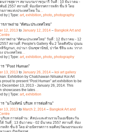
ตนราชสุดาฯ สยามบรมราชกุมารี วันที่ : 10 ธันวาคม -
พันธ์ 2557 สถานที่: ห้องนิทรรศการหลัก ชั้น 9 โดย
ายภาพแห่งประเทศไทย ใน
…
d by | Type:
art
,
exhibition
,
photo
,
photography
การภาพถ่าย “ทัศนะประเทศไทย”
r 12, 2013
to
January 12, 2014
–
Bangkok Art and
Centre
รภาพถ่าย “ทัศนะประเทศไทย” วันที่ : 12 ธันวาคม - 12
557 สถานที่: People's Gallery ชั้น 2 โดยศิลปิน ปุณณ
คหิรัญกนก, ถปานา บัณฑุพานิชย์, ปาร์ค ชีจิน และ วราภ
พวง ประเทศไทย
…
d by | Type:
art
,
exhibition
,
photo
,
photography
การ "Post Human"
r 13, 2013
to
January 26, 2014
–
koi art gallery
an: Exhibition by Chatchawan Nilsakul Koi Art
is proud to present “Post Human” art exhibition to be
m December 13, 2013 - January 26, 2014. This
on showcases the lates
…
d by | Type:
art
,
exhibition
าร "มโนทัศน์ บริบท การต่อต้าน"
r 13, 2013
to
March 2, 2014
–
Bangkok Art and
Centre
 บริบท การต่อต้าน : ศิลปะและส่วนรวมในเอเชียตะวัน
ต้ วันที่ : 13 ธันวาคม - 02 มีนาคม 2557 สถานที่: ห้อง
รหลัก ชั้น 8 โดย ฝ่ายนิทรรศการ หอศิลปวัฒนธรรมแห่ง
มหานคร เปิดนิทรรศ
…