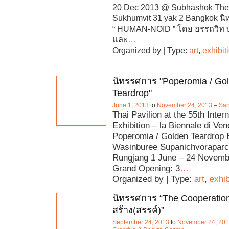
20 Dec 2013 @ Subhashok The 
Sukhumvit 31 yak 2 Bangkok น
“ HUMAN-NOID ” โดย อรรถวิท
และ
…
Organized by | Type:
art
,
exhibit
นิทรรศการ "Poperomia / Go
Teardrop"
June 1, 2013
to
November 24, 2013
–
San
Thai Pavilion at the 55th Intern
Exhibition – la Biennale di Ven
Poperomia / Golden Teardrop 
Wasinburee Supanichvoraparch
Rungjang 1 June – 24 Novemb
Grand Opening: 3
…
Organized by | Type:
art
,
exhib
นิทรรศการ “The Cooperation :
สร้าง(สรรค์)”
September 24, 2013
to
November 24, 20