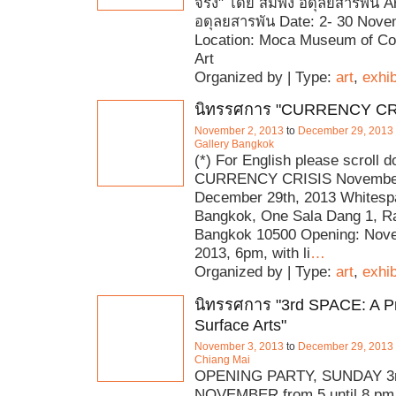
จริง" โดย สมพง อดุลยสารพัน Ar
อดุลยสารพัน Date: 2- 30 Nov
Location: Moca Museum of C
Art
Organized by | Type:
art
,
exhib
นิทรรศการ "CURRENCY CR
November 2, 2013
to
December 29, 2013
Gallery Bangkok
(*) For English please scroll 
CURRENCY CRISIS November 
December 29th, 2013 Whitesp
Bangkok, One Sala Dang 1, R
Bangkok 10500 Opening: Nov
2013, 6pm, with li
…
Organized by | Type:
art
,
exhib
นิทรรศการ "3rd SPACE: A Pr
Surface Arts"
November 3, 2013
to
December 29, 2013
Chiang Mai
OPENING PARTY, SUNDAY 3r
NOVEMBER from 5 until 8 pm