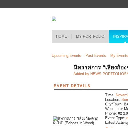
HOME
MY PORTFOLIO
INSPIR
Upcoming Events
Past Events
My Event
นิทรรศการ "เสียงก้อ
Added by
NEWS PORTFOLIOS
EVENT DETAILS
Time:
Novemb
Location:
Ser
City/Town:
Ba
Website or M
Phone:
02 23
Event Type:
a
Latest Activit