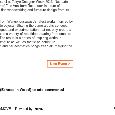
 panel at Tokyo Designer Week 2013, Nucharin
f Fine Arts from Rochester Institute of
 fine woodworking and furniture design from its
om Wangphogsawasd's latest works inspired by
de objects. Sharing the same artistic concept,
ques and experimentation that not only create a
lso a variety of repetition, starting from small to
The result is a series of inspiring works in
niture as well as tactile as sculpture.
and her aesthetics brings fresh air, merging the
Next Event >
้" (Echoes in Wood) to add comments!
veMOVE
. Powered by