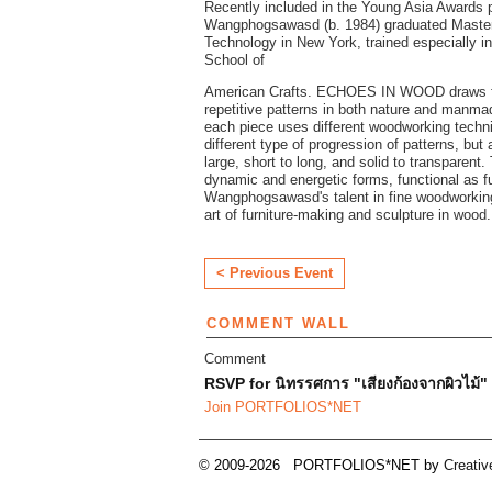
Recently included in the Young Asia Awards
Wangphogsawasd (b. 1984) graduated Master o
Technology in New York, trained especially in
School of
American Crafts. ECHOES IN WOOD draws fr
repetitive patterns in both nature and manma
each piece uses different woodworking techni
different type of progression of patterns, but a
large, short to long, and solid to transparent. 
dynamic and energetic forms, functional as fur
Wangphogsawasd's talent in fine woodworking 
art of furniture-making and sculpture in wood.
< Previous Event
COMMENT WALL
Comment
RSVP for นิทรรศการ "เสียงก้องจากผิวไม
Join PORTFOLIOS*NET
© 2009-2026 PORTFOLIOS*NET by
Creati