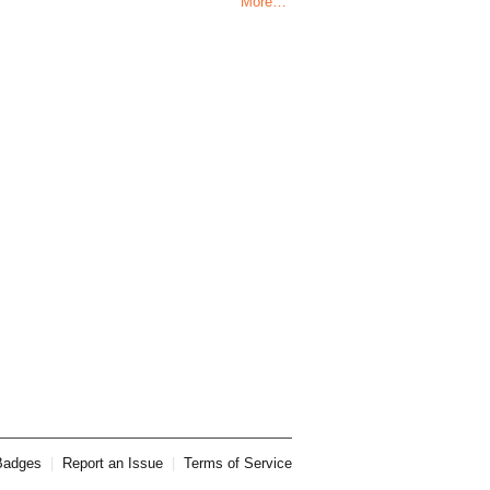
More…
Badges
|
Report an Issue
|
Terms of Service