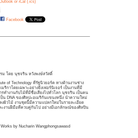
Outlook or iCal (.ics)
Facebook
รม โดย นุชจริน หวังพงษ์สวัสดิ์
tute of Technology ที่รัฐนิวยอร์ค ทางด้านงานช่าง
มริกาโดยเฉพาะอย่างยิ่งเฟอร์นิเจอร์ เป็นงานที่มี
านกับไม้ที่มีชื่อเสียงไปทั่วโลก นุชจริน เป็นคน
้ที่เป็น DNA ของศิลปะอเมริกันแขนงหนึ่ง นำความใหม่
ลงผิวไม้ งานชุดนี้มีความแปลกใหม่ในรายละเอียด
ละงานฝีมือที่ควบคู่กันไป อย่างมีเอกลักษณ์ของศิลปิน
 Works by Nucharin Wangphongsawasd