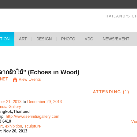
THAILAND'S C
ATION
ART
DESIGN
PHOTO
VDO
NEWS/EVENT
s
งจากผิวไม้" (Echoes in Wood)
*NET
View Events
ATTENDING (1)
er 21, 2013
to
December 29, 2013
india Gallery
ngkok,Thailand
ap:
http://www.serindiagallery.com
8 6410
Vie
rt
,
exhibition
,
sculpture
y:
Nov 20, 2013