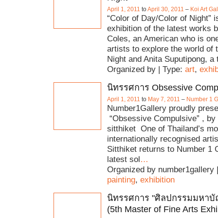
April 1, 2011
to
April 30, 2011
–
Koi Art Gal
“Color of Day/Color of Night” i
exhibition of the latest works 
Coles, an American who is one 
artists to explore the world of
Night and Anita Suputipong, a 
Organized by | Type:
art
,
exhib
นิทรรศการ Obsessive Comp
April 1, 2011
to
May 7, 2011
–
Number 1 G
Number1Gallery proudly prese
“Obsessive Compulsive” , by
sitthiket One of Thailand’s mo
internationally recognised arti
Sitthiket returns to Number 1 G
latest sol
…
Organized by number1gallery 
painting
,
exhibition
นิทรรศการ "ศิลปกรรมมหาบัณฑ
(5th Master of Fine Arts Exhi