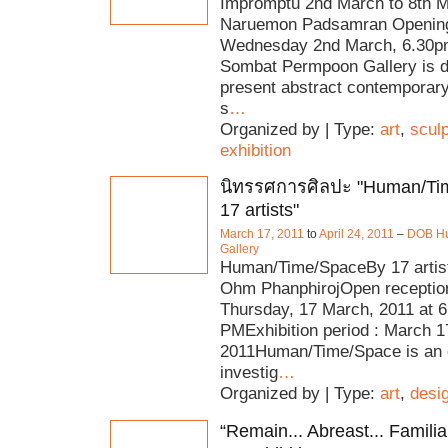
Impromptu 2nd March to 8th M
Naruemon Padsamran Opening
Wednesday 2nd March, 6.30p
Sombat Permpoon Gallery is de
present abstract contemporary
s
…
Organized by | Type:
art
,
scul
exhibition
นิทรรศการศิลปะ "Human/Ti
17 artists"
March 17, 2011
to
April 24, 2011
–
DOB H
Gallery
Human/Time/SpaceBy 17 artis
Ohm PhanphirojOpen receptio
Thursday, 17 March, 2011 at 6
PMExhibition period : March 17
2011Human/Time/Space is an e
investig
…
Organized by | Type:
art
,
desi
“Remain... Abreast... Familia