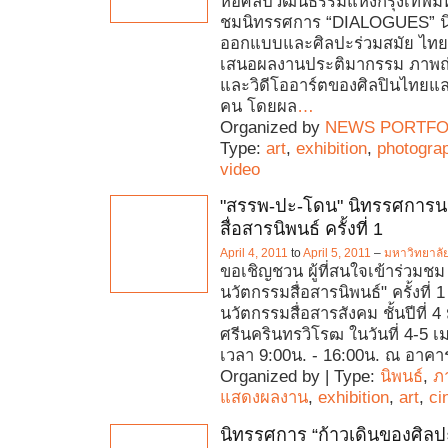
หอศิลปวัฒนธรรมแห่งกรุงเทพม
ชมนิทรรศการ “DIALOGUES” น
ออกแบบและศิลปะร่วมสมัย ไทย-
เสนอผลงานประติมากรรม ภาพถ
และวิดีโออาร์ตของศิลปินไทยแล
คน โดยผล
…
Organized by
NEWS PORTFO
Type:
art
,
exhibition
,
photogra
video
"สรรพ-ปะ-โดน" นิทรรศการน
สื่อสารนิพนธ์ ครั้งที่ 1
April 4, 2011
to
April 5, 2011
–
มหาวิทยาลั
ขอเชิญชวน ผู้ที่สนใจเข้าร่วมช
นวัตกรรมสื่อสารนิพนธ์" ครั้งที่ 
นวัตกรรมสื่อสารสังคม ชั้นปีที่ 
ศรีนครินทรวิโรฒ ในวันที่ 4-5 
เวลา 9:00น. - 16:00น. ณ อาคา
Organized by | Type:
นิพนธ์
,
ภ
แสดงผลงาน
,
exhibition
,
art
,
ci
นิทรรศการ “ก้าวเดินของศิลป