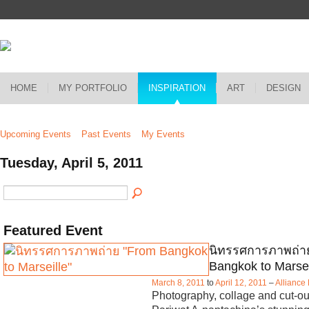
HOME
MY PORTFOLIO
INSPIRATION
ART
DESIGN
Upcoming Events
Past Events
My Events
Tuesday, April 5, 2011
Featured Event
นิทรรศการภาพถ่า
Bangkok to Marseil
March 8, 2011
to
April 12, 2011
–
Alliance
Photography, collage and cut-out