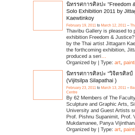
นิทรรศการศิลปะ "Freedom & 
Solo Exhibition 2011 by Jitt
Kaewtinkoy
February 19, 2011
to
March 12, 2011
–
Th
Thavibu Gallery is pleased to 
exhibition Freedom & Justice? 
by the Thai artist Jittagarn Ka
the forthcoming exhibition, Jit
produced a seri
…
Organized by | Type:
art
,
paint
นิทรรศการศิลปะ "วิจิตรศิลป์
(Vijitsilpa Silapathai )
February 23, 2011
to
March 13, 2011
–
Ba
Centre
By 62 Members of The Faculty 
Sculpture and Graphic Arts, S
University and Guest Artists 
Prof. Pishnu Supanimit, Prof.
Mukdamanee, Panya Vijinthan
Organized by | Type:
art
,
paint