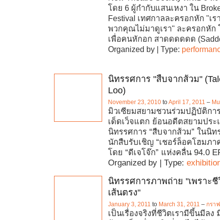
โดย 6 ผู้กำกับแสนเหงา ใน Brok
Festival เทศกาลละครอกหัก "เรา
พวกคุณไม่มาดูเรา" ละครอกหัก
เพื่อคนหักอก สาดดดดดด (Sadd
Organized by | Type:
performan
นิทรรศการ "สืบจากส้วม" (Tal
Loo)
November 23, 2010
to
April 17, 2011
–
Mu
มิวเซียมสยามชวนร่วมปฏิบัติการ 
เด็ดเว็จแตก ย้อนอดีตสยามประ
นิทรรศการ “สืบจากส้วม” ในนิ
นักสืบรับเชิญ “เชอร์ล็อคโฮมภ
โดย “ดีเจโจ๊ก” แห่งคลื่น 94.0 
Organized by | Type:
exhibitio
นิทรรศการภาพถ่าย "เพราะชีวิ
เส้นตรง"
January 3, 2011
to
March 31, 2011
–
กราฟค
เป็นเรื่องจริงที่ชีวิตเรามีขึ้นมีลง 