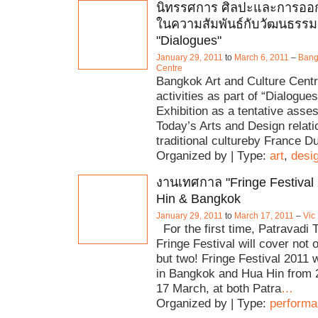
นิทรรศการ ศิลปะและการออก
ในความสัมพันธ์กับวัฒนธรรมดั
"Dialogues"
January 29, 2011
to
March 6, 2011
–
Bang
Centre
Bangkok Art and Culture Centre
activities as part of “Dialogue
Exhibition as a tentative asse
Today’s Arts and Design relati
traditional cultureby France D
Organized by | Type:
art
,
desi
งานเทศกาล "Fringe Festival
Hin & Bangkok
January 29, 2011
to
March 17, 2011
–
Vic
For the first time, Patravadi 
Fringe Festival will cover not 
but two! Fringe Festival 2011 w
in Bangkok and Hua Hin from 
17 March, at both Patra
…
Organized by | Type:
perform