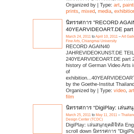
Organized by | Type:
art
,
paint
prints
,
mixed
,
media
,
exhibitio
นิทรรศการ "RECORD AGAI
40YEARVIDEOART.DE part
March 24, 2011
to
April 10, 2011
–
Art Gall
Fine Arts, Chiangmai University
RECORD AGAIN40
JAHREVIDEOKUNST.DE TEIL
240YEARVIDEOART.DE part 2
history of German Video Arts i
of
exhibition...40YEARVIDEOAR
by the Goethe-Institut Thaila
Organized by | Type:
video
,
ar
film
นิทรรศการ “DigiPlay: เล่นสนุก
March 25, 2011
to
May 11, 2011
–
Thailan
Design Center (TCDC)
DigiPlay: เล่นสนุกยุคดิจิทัล En
scroll down นิทรรศการ ''DigiPl