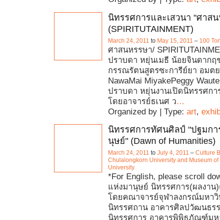
นิทรรศการและเสวนา "ศาสน
(SPIRITUTAINMENT)
March 24, 2011
to
May 15, 2011
–
100 Ton
ศาสนหรรษา/ SPIRITUTAINMEN
ปราบดา หยุ่นเมธี น้อยจินดากฤ
กรรณรัตนสูตรซะการีย์ยา อมต
NawaMai MiyakePeggy Wauter
ปราบดา หยุ่นงานเปิดนิทรรศก
โดยอาจารย์ธเนศ ว
…
Organized by | Type:
art
,
exhib
นิทรรศการทัศนศิลป์ "ปฐมกา
นุษย์" (Dawn of Humanities)
March 24, 2011
to
July 4, 2011
–
Culture B
Chulalongkorn University and Museum of
University
*For English, please scroll d
แห่งมานุษย์ นิทรรศการ(ผลงาน)ด
โดยคณาจารย์จุฬาลงกรณ์มหาวิท
นิทรรศถาน อาคารศิลปวัฒนธรร
นิทรรศการ อาคารพิพิธภัณฑ์มห