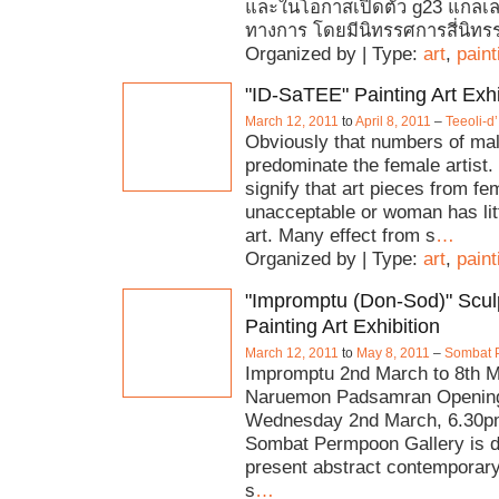
และในโอกาสเปิดตัว g23 แกลเลอร
ทางการ โดยมีนิทรรศการสี่นิทร
Organized by | Type:
art
,
paint
"ID-SaTEE" Painting Art Exhi
March 12, 2011
to
April 8, 2011
–
Teeoli-d’
Obviously that numbers of male
predominate the female artist.
signify that art pieces from fem
unacceptable or woman has litt
art. Many effect from s
…
Organized by | Type:
art
,
paint
"Impromptu (Don-Sod)" Scul
Painting Art Exhibition
March 12, 2011
to
May 8, 2011
–
Sombat 
Impromptu 2nd March to 8th M
Naruemon Padsamran Opening
Wednesday 2nd March, 6.30p
Sombat Permpoon Gallery is de
present abstract contemporary
s
…