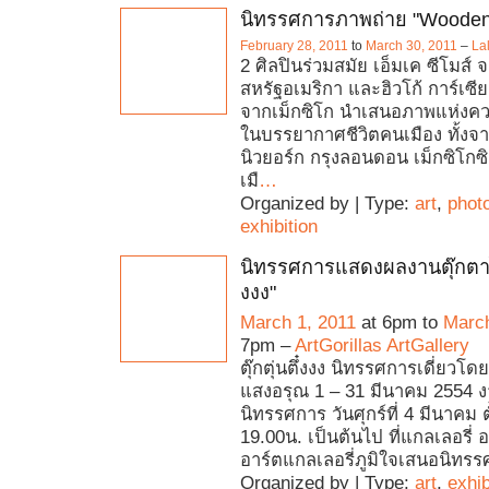
นิทรรศการภาพถ่าย "Wooden
February 28, 2011
to
March 30, 2011
–
Lal
2 ศิลปินร่วมสมัย เอ็มเค ซีโมส์ 
สหรัฐอเมริกา และฮิวโก้ การ์เซีย 
จากเม็กซิโก นำเสนอภาพแห่งค
ในบรรยากาศชีวิตคนเมือง ทั้ง
นิวยอร์ก กรุงลอนดอน เม็กซิโกซ
เมื
…
Organized by | Type:
art
,
phot
exhibition
นิทรรศการแสดงผลงานตุ๊กตาไม้ 
งงง"
March 1, 2011
at 6pm to
March
7pm –
ArtGorillas ArtGallery
ตุ๊กตุ่นตึ๋งงง นิทรรศการเดี่ยว​โ
แสงอรุณ 1 – 31 มีนาคม 2554 ง
นิทรรศการ วันศุกร์ที่ 4 มีนาคม ต
19.00น. เป็นต้นไป ที่แกลเลอรี่ อ
อาร์ตแกลเลอรี่ภูมิใจเสนอนิทรร
Organized by | Type:
art
,
exhib