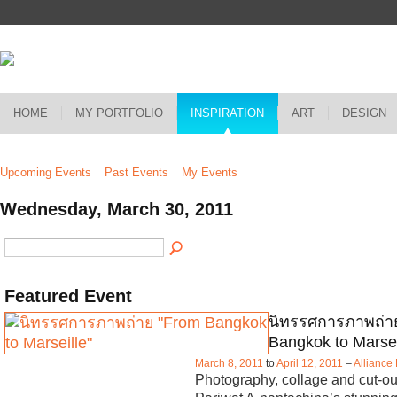
HOME
MY PORTFOLIO
INSPIRATION
ART
DESIGN
Upcoming Events
Past Events
My Events
Wednesday, March 30, 2011
Featured Event
นิทรรศการภาพถ่า
Bangkok to Marseil
March 8, 2011
to
April 12, 2011
–
Alliance
Photography, collage and cut-out