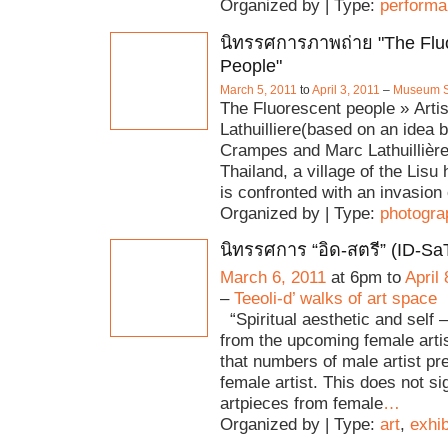
Organized by | Type:
perform
นิทรรศการภาพถ่าย "The Flu
People"
March 5, 2011
to
April 3, 2011
–
Museum 
The Fluorescent people » Arti
Lathuilliere(based on an idea b
Crampes and Marc Lathuillière
Thailand, a village of the Lisu h
is confronted with an invasion 
Organized by | Type:
photogra
นิทรรศการ “อิด-สตรี” (ID-S
March 6, 2011
at 6pm to
April 
–
Teeoli-d’ walks of art space
“Spiritual aesthetic and self –
from the upcoming female arti
that numbers of male artist pr
female artist. This does not sig
artpieces from female
…
Organized by | Type:
art
,
exhib