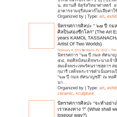
น. สถานที่ จัตุรัสวิทยาศาสตร์ 
อาคารจามจุรีสแควร์ไม่เสียค่าใช้
Organized by | Type:
art
,
exhib
นิทรรศการศิลปะ " ๖๗ ปี กม
ศิลปินสองซีกโลก" (The Art Ex
years KAMOL TASSANACH
Artist Of Two Worlds)
February 4, 2011
to
March 30, 2011
–
The
นิทรรศการ “๖๗ ปี กมล ทัศนาญช
๕๔, หอศิลป์สมเด็จพระนางเจ้าสิริ
สมเด็จพระเทพรัตนราชสุดาฯ 
กุมารี เสด็จพระราชดำเนินทรงเ
“๖๗ ปี กมล ทัศนาญชลี” ณ หอศิ
นา
…
Organized by | Type:
art
,
exhib
ceramic
,
sculpture
นิทรรศการศิลปะ “จะทำอย่างไ
เราหลงทาง ?" (What shall 
loseour way?)