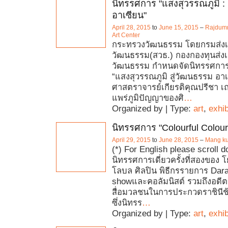
นิทรรศการ "แสงสุวรรณภูมิ : 
อาเซียน"
April 28, 2015
to
June 15, 2015
–
Rajdum
Art Center
กระทรวงวัฒนธรรม โดยกรมส่งเ
วัฒนธรรม(สวธ.) กองกองทุนส่งเ
วัฒนธรรม กำหนดจัดนิทรรศกา
“แสงสุวรรณภูมิ สู่วัฒนธรรม อา
ศาสตราจารย์เกียรติคุณปรีชา เถ
แพร่ภูมิปัญญาของศิ
…
Organized by | Type:
art
,
exhib
นิทรรศการ "Colourful Colou
April 29, 2015
to
June 28, 2015
–
Mang ku
(*) For English please scroll 
นิทรรศการเดี่ยวครั้งที่สองของ 
โลบล ศิลปิน พิธีกรรายการ Dara
showและคอลัมนิสต์ รวมถึงอดี
สื่อมวลชนในการประกวดราชินีช้
ซึ่งนิทรร
…
Organized by | Type:
art
,
exhib