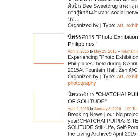
ศิลปิน Dee Sweetdrug แห่งกลุ่
การรู้จักกันผ่านทาง social ne
นท
…
Organized by | Type:
art
,
exhib
นิทรรศการ "Photo Exhibition
Philippines"
April 8, 2015
to
May 25, 2015
–
Fountain 
Experiencing "Photo Exhibition
Philippines" held during 8 Apri
2015At Fountain Hall, Zen @C
Organized by | Type:
art
,
exhib
photography
นิทรรศการ "CHATCHAI PUI
OF SOLITUDE"
April 9, 2015
to
January 3, 2016
–
100 Ton
Breaking News | our big projec
year!CHATCHAI PUIPIA: SIT
SOLITUDE Still-Life, Self-Port
the Living Archive9 April 2015