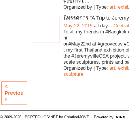
พฤษภาคม
…
Organized by | Type:
art
,
exhib
นิทรรศการ "A Trip to Jeremyv
May 22, 2015
all day –
Centra
To all my friends in #Bangkok
hi
on#May22nd at #groovectw #C
t my first Thailand exhibition o
the #JeremyvilleCSA project, w
scale sculptures, prints and p
Organized by | Type:
art
,
exhib
sculpture
<
Previou
s
© 2009-2026 PORTFOLIOS*NET by
CreativeMOVE
. Powered by