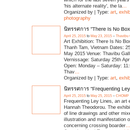
'his alternate reality', the la
…
Organized by | Type:
art
,
exhib
photography
นิทรรศการ "There Is No Box
April 25, 2015
to
May 23, 2015
–
Thavibu 
Art Exhibition: There Is No Box
Thanh Tam, Vietnam Dates: 25 
May 2015 Venue: Thavibu Gall
Vernissage: Saturday 25th Apri
Open: Monday – Saturday: 11:
Thav
…
Organized by | Type:
art
,
exhib
นิทรรศการ "Frequenting Ley
April 25, 2015
to
May 25, 2015
–
CHOMP
Frequenting Ley Lines, an art 
Hannah Theodorou. The exhibi
of line drawings and other mi
illustration and manifestation
concerning crossing boarder