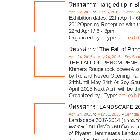
นิทรรศการ "Tangled up in Bl
April 22, 2015
to
June 6, 2015
–
Sofitel 
Exhibition dates: 22th April - 
2012Opening Reception with th
22nd April / 6 - 8pm
Organized by | Type:
art
,
exhib
นิทรรศการ "The Fall of Phn
April 24, 2015
to
May 24, 2015
–
Soy Sauc
THE FALL OF PHNOM PENH 40
Khmers Rouge took powerA sol
by Roland Neveu Opening Party
24thUntil May 24th At Soy Sa
April 2015 Next April will be th
Organized by | Type:
art
,
exhib
นิทรรศการ "LANDSCAPE 20
April 24, 2015
to
May 31, 2015
–
Serindia
Landscape 2007-2014 (ธรรมช
๒๕๕๗ โดย ปิยทัต เหมทัต) is a f
of Piyatat Hemmatat's Landsca
which for the last seven years