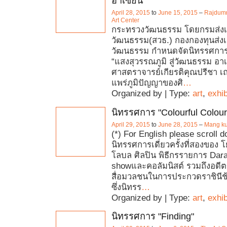
อาเซียน"
April 28, 2015
to
June 15, 2015
–
Rajdum
Art Center
กระทรวงวัฒนธรรม โดยกรมส่งเ
วัฒนธรรม(สวธ.) กองกองทุนส่งเ
วัฒนธรรม กำหนดจัดนิทรรศกา
“แสงสุวรรณภูมิ สู่วัฒนธรรม อา
ศาสตราจารย์เกียรติคุณปรีชา เถ
แพร่ภูมิปัญญาของศิ
…
Organized by | Type:
art
,
exhib
นิทรรศการ "Colourful Colou
April 29, 2015
to
June 28, 2015
–
Mang ku
(*) For English please scroll 
นิทรรศการเดี่ยวครั้งที่สองของ 
โลบล ศิลปิน พิธีกรรายการ Dara
showและคอลัมนิสต์ รวมถึงอดี
สื่อมวลชนในการประกวดราชินีช้
ซึ่งนิทรร
…
Organized by | Type:
art
,
exhib
นิทรรศการ "Finding"