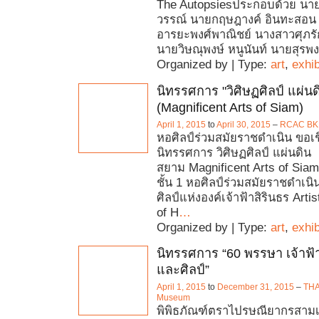
The Autopsiesประกอบด้วย นายม
วรรณ์ นายกฤษฎางค์ อินทะสอน
อารยะพงศ์พาณิชย์ นางสาวศุภรัก
นายวิษณุพงษ์ หนูนันท์ นายสุรพง
Organized by | Type:
art
,
exhib
นิทรรศการ "วิศิษฏศิลป์ แผ่น
(Magnificent Arts of Siam)
April 1, 2015
to
April 30, 2015
–
RCAC BK
หอศิลป์ร่วมสมัยราชดำเนิน ขอเ
นิทรรศการ วิศิษฏศิลป์ แผ่นดิน
สยาม Magnificent Arts of Sia
ชั้น 1 หอศิลป์ร่วมสมัยราชดำเน
ศิลป์แห่งองค์เจ้าฟ้าสิรินธร Arti
of H
…
Organized by | Type:
art
,
exhib
นิทรรศการ “60 พรรษา เจ้าฟ้
และศิลป์”
April 1, 2015
to
December 31, 2015
–
THAI
Museum
พิพิธภัณฑ์ตราไปรษณียากรสามเ