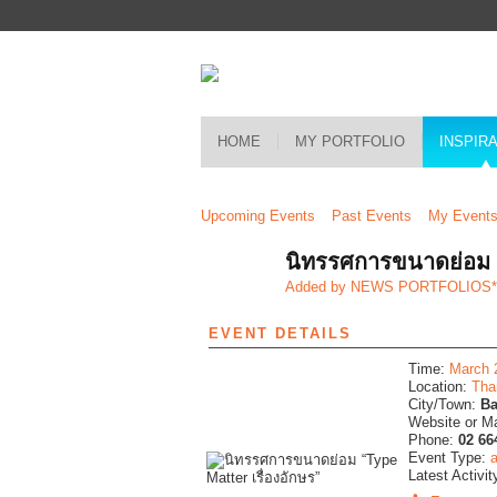
HOME
MY PORTFOLIO
INSPIR
Upcoming Events
Past Events
My Event
นิทรรศการขนาดย่อม “
Added by
NEWS PORTFOLIOS
EVENT DETAILS
Time:
March 
Location:
Tha
City/Town:
Ba
Website or M
Phone:
02 66
Event Type:
a
Latest Activit