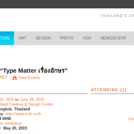
THAILAND'S C
ATION
ART
DESIGN
PHOTO
VDO
NEWS/EVENT
s
Type Matter เรื่องอักษร”
*NET
View Events
ATTENDING (1)
24, 2015
to
June 28, 2015
iland Creative & Design Center
ngkok, Thailand
ap:
http://www.tcdc.or.th
4 8448
Vie
rt
,
exhibition
y:
May 20, 2015