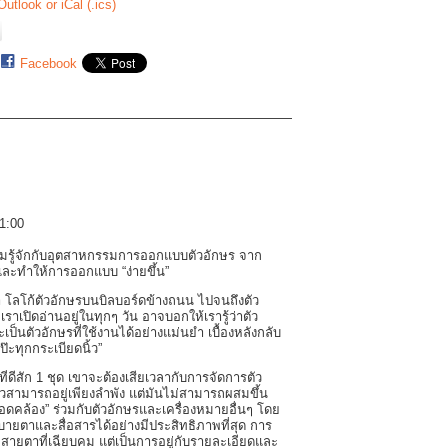
Outlook or iCal (.ics)
Facebook
21:00
วามรู้จักกับอุตสาหกรรมการออกแบบตัวอักษร จาก
งินและทำให้การออกแบบ “ง่ายขึ้น”
โลโก้ตัวอักษรบนบิลบอร์ดข้างถนน ไปจนถึงตัว
าเปิดอ่านอยู่ในทุกๆ วัน อาจบอกให้เรารู้ว่าตัว
เป็นตัวอักษรที่ใช้งานได้อย่างแม่นยำ เบื้องหลังกลับ
ป๊ะทุกกระเบียดนิ้ว”
่ดีสัก 1 ชุด เขาจะต้องเสียเวลากับการจัดการตัว
ัวสามารถอยู่เพียงลำพัง แต่มันไม่สามารถผสมขึ้น
คล้อง” ร่วมกับตัวอักษรและเครื่องหมายอื่นๆ โดย
้สบายตาและสื่อสารได้อย่างมีประสิทธิภาพที่สุด การ
สายตาที่เฉียบคม แต่เป็นการอยู่กับรายละเอียดและ