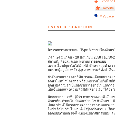
Export to 
Favorite
MySpace
EVENT DESCRIPTION
นิทรรศการขนาดย่อม “Type Matter เรื่องอักษร”
เวลา: 24 มีนาคม - 28 มิถุนายน 2558 | 10:30-
สถานที่: ห้องสมุดเฉพาะด้านการออกแบบ
เพราะเรื่องอักษรไม่ได้มีแค่ตัวอักษร ร่วมทำค
บทบาทผู้อยู่เบื้องหลัง สู่อุตสาหกรรมที่ทั้งทำเ
ตัวอักษรบนหลอดยาสีฟัน รายละเอียดบนขวดยา 
อักษรในหน้านิตยสาร หรือบทความในเว็บไซต์ที่เร
อักษรมีความจำเป็นต่อชีวิตเราอย่างไร แต่กว่าจะ
เป็นขั้นตอนแห่งความพิถีพิถันที่อาจเรียกได้ว่า “เ
นักออกแบบกราฟิกรู้ดีว่า หากปราศจากตัวอักษรที
อักษรทีละตัวจนไม่เป็นอันทำอะไร ตัวอักษร 1 ต
เป็นคำศัพท์ได้หากปราศจากการทำงานอย่าง “สอด
ไม่ขี่หรือไขว้กันไปมา ทั้งยังรู้จักรักษาระยะให
ออกแบบตัวอักษรจึงไม่เพียงแต่อาศัยรสนิยมและ