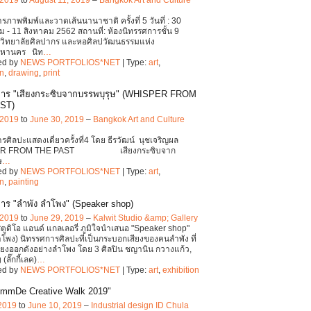
รภาพพิมพ์และวาดเส้นนานาชาติ ครั้งที่ 5 วันที่ : 30
- 11 สิงหาคม 2562 สถานที่: ห้องนิทรรศการชั้น 9
วิทยาลัยศิลปากร และหอศิลปวัฒนธรรมแห่ง
มหานคร นิท
…
ed by
NEWS PORTFOLIOS*NET
| Type:
art
,
on
,
drawing
,
print
การ "เสียงกระซิบจากบรรพบุรุษ" (WHISPER FROM
ST)
 2019
to
June 30, 2019
–
Bangkok Art and Culture
รศิลปะแสดงเดี่ยวครั้งที่4 โดย ธีรวัฒน์ นุชเจริญผล
ER FROM THE PAST เสียงกระซิบจาก
ษ
…
ed by
NEWS PORTFOLIOS*NET
| Type:
art
,
on
,
painting
าร "ลำพัง ลำโพง" (Speaker shop)
 2019
to
June 29, 2019
–
Kalwit Studio &amp; Gallery
ตูดิโอ แอนด์ แกลเลอรี่ ภูมิใจนำเสนอ "Speaker shop"
ำโพง) นิทรรศการศิลปะที่เป็นกระบอกเสียงของคนลำพัง ที่
ียงออกดังอย่างลำโพง โดย 3 ศิลปิน ชญานิน กวางแก้ว,
(ลั๊กกี้เลค)
…
ed by
NEWS PORTFOLIOS*NET
| Type:
art
,
exhibition
mmDe Creative Walk 2019"
 2019
to
June 10, 2019
–
Industrial design ID Chula