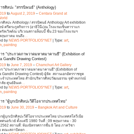
ารศิลปะ "สรรนิพนธ์" (Anthology)
2019
to
August 2, 2019
–
Centara Grand at
World
รศิลปะ Anthology / สรรนิพนธ์ Anthology Art exhibition
งษ์ ศรีตระกูลกิจการ (อายิโน๊ะ)ณ โรงแรมเซ็นทาราแก
นทรัลเวิลด์ณ บริเวณสกายล็อบบี้ ชั้น 23 ของโรงแรมฯ
2 พฤษภาคม จนถึง
…
ed by
NEWS PORTFOLIOS*NET
| Type:
art
,
on
,
painting
าร "ประกวดภาพวาดมหาตมาคานธี" (Exhibition of
 Gandhi Drawing Contest)
2019
to
June 7, 2019
–
Chamchuri Art Gallery
าร "ประกวดภาพวาดมหาตมาคานธี" (Exhibition of
Gandhi Drawing Contest) ผู้จัด สถานเอกอัครราชทูต
ประจำประเทศไทย สำนักบริหารศิลปวัฒนธรรม จุฬาลงกรณ์
ลัย ศูนย์อินเด
…
ed by
NEWS PORTFOLIOS*NET
| Type:
art
,
on
,
painting
าร "ผู้บุกเบิกศิลปะวีดีโอจากประเทศไทย"
2019
to
June 30, 2019
–
Bangkok Art and Culture
รผู้บุกเบิกศิลปะวีดีโอจากประเทศไทย ประเทศสโลวีเนีย
ศนอร์เวย์ ตั้งแต่ปี 1980 วันที่ : 09 พฤษภาคม - 30
 2562 สถานที่: ห้องนิทรรศการชั้น 8 โดย ภาควิชา
ม คณะสถาปัตยก
…