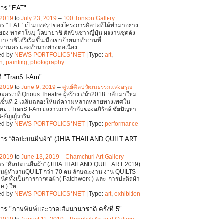
การ "EAT"
 2019
to
July 23, 2019
–
100 Tonson Gallery
ร " EAT " เป็นบทสรุปของโครงการศิลปะที่ได้ทำมาอย่าง
ง ทาคาโนบุ โคบายาชิ ศิลปินชาวญี่ปุ่น ผลงานชุดดัง
ายาชิได้ริเริ่มขึ้นเมื่อเขาย้ายมาทำงานที่
หานคร และทำมาอย่างต่อเนื่อง
…
ed by
NEWS PORTFOLIOS*NET
| Type:
art
,
on
,
painting
,
photography
ี "TranS I-Am"
 2019
to
June 9, 2019
–
ศูนย์ศิลปวัฒนธรรมแสงอรุณ
ละครเวที Qrious Theatre ผู้สร้าง #ม้า2018 กลับมาใหม่
ชิ้นที่ 2 เฉลิมฉลองให้แก่ความหลากหลายทางเพศใน
ย . TranS I-Am ผลงานการกำกับของอภิรักษ์ ชัยปัญหา
-ธัญญ์วาริน
…
ed by
NEWS PORTFOLIOS*NET
| Type:
performance
าร “ศิลปะบนผืนผ้า” (JHIA THAILAND QUILT ART
 2019
to
June 13, 2019
–
Chamchuri Art Gallery
าร “ศิลปะบนผืนผ้า” (JHIA THAILAND QUILT ART 2019)
ลุ่มผู้ทำงานQUILT กว่า 70 คน ลักษณะงาน งาน QUILTS
ิคทั้งเป็นการการต่อผ้า( Patchwork ) และ การปะติดผ้า
ue ) ให
…
ed by
NEWS PORTFOLIOS*NET
| Type:
art
,
exhibition
าร "ภาพพิมพ์และวาดเส้นนานาชาติ ครั้งที่ 5"
 2019
to
August 11, 2019
–
Bangkok Art and Culture