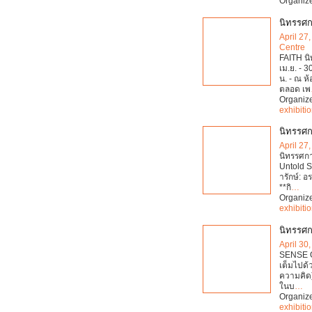
Organiz
นิทรรศก
April 27
Centre
FAITH นิ
เม.ย. - 3
น. - ณ ห
ตลอด เพ
Organiz
exhibiti
นิทรรศกา
April 27
นิทรรศกา
Untold S
ารักษ์: 
**กิ
…
Organiz
exhibiti
นิทรรศ
April 30
SENSE OF
เต็มไปด้
ความคิด)
ในบ
…
Organiz
exhibiti