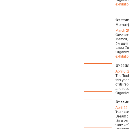
exhibiti
นิทรรศกา
Memoir)
March 2
นิทรรศกา
Memoir) 
วัฒนธรรม
แสดง วัน
Organiz
exhibiti
นิทรรศก
April 6,
The Toot 
this yea
of its re
and rece
Organiz
นิทรรศก
April 25
ในวาระคร
Dream :
เลียม เชก
บทเพลงบัน