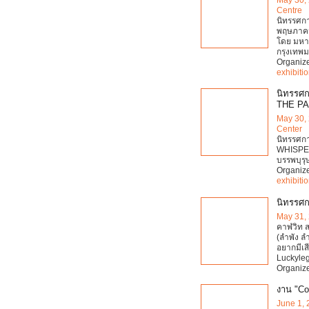
Centre
นิทรรศกา
พฤษภาคม 
โดย มหา
กรุงเทพ
Organiz
exhibiti
นิทรรศ
THE PA
May 30,
Center
นิทรรศกา
WHISP
บรรพบุรุ
Organiz
exhibiti
นิทรรศก
May 31,
คาฬวิท ส
(ลำพัง ล
อยากมีเส
Luckyleg 
Organiz
งาน "Co
June 1,