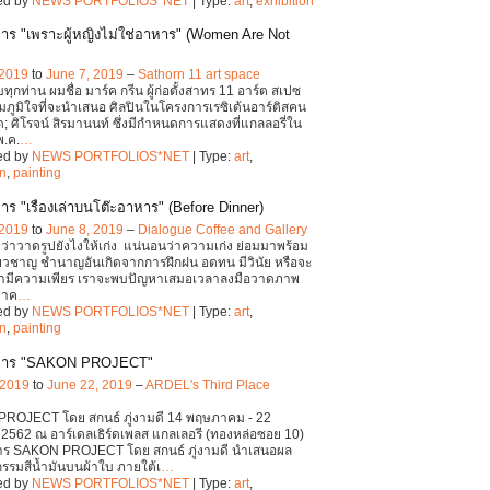
ed by
NEWS PORTFOLIOS*NET
| Type:
art
,
exhibition
าร "เพราะผู้หญิงไม่ใช่อาหาร" (Women Are Not
 2019
to
June 7, 2019
–
Sathorn 11 art space
บทุกท่าน ผมชื่อ มาร์ค กรีน ผู้ก่อตั้งสาทร 11 อาร์ต สเปซ
ภูมิใจที่จะนำเสนอ ศิลปินในโครงการเรซิเด้นอาร์ติสคน
ุด; ศิโรจน์ สิรมานนท์ ซึ่งมีกำหนดการแสดงที่แกลลอรี่ใน
พ.ค.
…
ed by
NEWS PORTFOLIOS*NET
| Type:
art
,
on
,
painting
าร "เรื่องเล่าบนโต๊ะอาหาร" (Before Dinner)
 2019
to
June 8, 2019
–
Dialogue Coffee and Gallery
่าวาดรูปยังไงให้เก่ง แน่นอนว่าความเก่ง ย่อมมาพร้อม
ยวชาญ ชำนาญอันเกิดจากการฝึกฝน อดทน มีวินัย หรือจะ
้ว่ามีความเพียร เราจะพบปัญหาเสมอเวลาลงมือวาดภาพ
ว่าค
…
ed by
NEWS PORTFOLIOS*NET
| Type:
art
,
on
,
painting
การ "SAKON PROJECT"
 2019
to
June 22, 2019
–
ARDEL's Third Place
ROJECT โดย สกนธ์ ภู่งามดี 14 พฤษภาคม - 22
 2562 ณ อาร์เดลเธิร์ดเพลส แกลเลอรี (ทองหล่อซอย 10)
าร SAKON PROJECT โดย สกนธ์ ภู่งามดี นำเสนอผล
รรมสีน้ำมันบนผ้าใบ ภายใต้เ
…
ed by
NEWS PORTFOLIOS*NET
| Type:
art
,