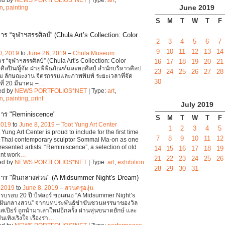
June
2019
on
,
painting
S
M
T
W
T
F
ร “จุฬาฯสรรศิลป์” (Chula Art’s Collection: Color
2
3
4
5
6
7
9
10
11
12
13
14
0, 2019
to
June 26, 2019
–
Chula Museum
ร “จุฬาฯสรรศิลป์” (Chula Art’s Collection: Color
16
17
18
19
20
21
ศิลปิน/ผู้จัด ฝ่ายพิพิธภัณฑ์และหอศิลป์ สำนักบริหารศิลป
23
24
25
26
27
28
 ลักษณะงาน จิตรกรรมและภาพพิมพ์ ระยะเวลาที่จัด
30
ที่ 20 มีนาคม –
…
ed by
NEWS PORTFOLIOS*NET
| Type:
art
,
on
,
painting
,
print
July
2019
าร "Reminiscence"
S
M
T
W
T
F
 2019
to
June 8, 2019
–
Toot Yung Art Center
1
2
3
4
5
Yung Art Center is proud to include for the first time
7
8
9
10
11
12
r Thai contemporary sculptor Sommai Ma-on as one
presented artists. “Reminiscence”, a selection of old
14
15
16
17
18
19
nt work
…
21
22
23
24
25
26
ed by
NEWS PORTFOLIOS*NET
| Type:
art
,
exhibition
28
29
30
31
าร "ฝันกลางสวน" (A Midsummer Night's Dream)
, 2019
to
June 8, 2019
–
สวนครูองุ่น
บรอบ 20 ปี บีฟลอร์ ขอเสนอ “A Midsummer Night’s
 ฝันกลางสวน” จากบทประพันธ์ขำขันชวนหรรษาของวิล
สเปียร์ ถูกนำมาเล่าใหม่อีกครั้ง ผ่านหุ่นขนาดยักษ์ และ
เทิงเริงใจ เรื่องรา
…