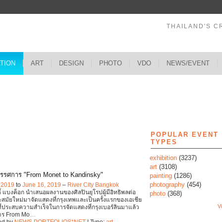
THAILAND'S C
ATION
ART
DESIGN
PHOTO
VDO
NEWS/EVENT
s
POPULAR EVENT
TYPES
exhibition
(3237)
art
(3108)
ทรรศการ "From Monet to Kandinsky"
painting
(1286)
photography
(454)
, 2019
to
June 16, 2019
–
River City Bangkok
ิตี้ แบงค็อก นำเสนอผลงานของศิลปินยุโรปผู้มีอิทธิพลต่อ
photo
(368)
สมัยใหม่มาจัดแสดงที่กรุงเทพและเป็นครั้งแรกของเอเชีย
Vi
ี่ประสบความสำเร็จในการจัดแสดงที่กรุงเบอร์ลินมาแล้ว
าร From Mo
…
ed by
NEWS PORTFOLIOS*NET
| Type:
art
,