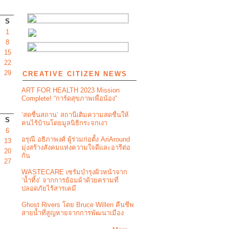
S
1
8
15
22
29
CREATIVE CITIZEN NEWS
ART FOR HEALTH 2023 Mission
Complete! “การ์ดสุขภาพเพื่อน้อง”
‘สดชื่นสถาน’ สถานีเติมความสดชื่นให้
S
คนไร้บ้านโดยมูลนิธิกระจกเงา
6
อรุณี อธิภาพงศ์ ผู้ร่วมก่อตั้ง AriAround
13
มุ่งสร้างสังคมแห่งความใจดีและอารีต่อ
20
กัน
27
WASTECARE เซรัมบำรุงผิวหน้าจาก
‘น้ำทิ้ง’ จากการย้อมผ้าด้วยครามที่
ปลอดภัยไร้สารเคมี
Ghost Rivers โดย Bruce Willen คืนชีพ
สายน้ำที่สูญหายจากการพัฒนาเมือง