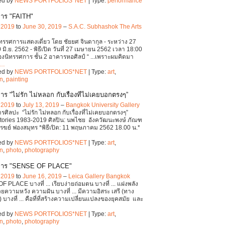
ed by
NEWS PORTFOLIOS*NET
| Type:
performance
าร "FAITH"
, 2019
to
June 30, 2019
–
S.A.C. Subhashok The Arts
ทรรศการแสดงเดี่ยว โดย ชัยยศ จินดากุล - ระหว่าง 27
0 มิ.ย. 2562 - พิธีเปิด วันที่ 27 เมษายน 2562 เวลา 18:00
้องนิทรรศการ ชั้น 2 อาคารหอศิลป์ “ ...เพราะผมคิดมา
…
ed by
NEWS PORTFOLIOS*NET
| Type:
art
,
on
,
painting
ร "ไม่รัก ไม่หลอก กับเรื่องที่ไม่เคยบอกตรงๆ”
, 2019
to
July 13, 2019
–
Bangkok University Gallery
รศิลปะ “ไม่รัก ไม่หลอก กับเรื่องที่ไม่เคยบอกตรงๆ”
tories 1983-2019 ศิลปิน: นพไชย อังควัฒนะพงษ์ ภัณฑ
อรรฆย์ ฟองสมุทร *พิธีเปิด: 11 พฤษภาคม 2562 18.00 น.*
ed by
NEWS PORTFOLIOS*NET
| Type:
art
,
on
,
photo
,
photography
การ "SENSE OF PLACE"
, 2019
to
June 16, 2019
–
Leica Gallery Bangkok
 PLACE บางที่ ... เรียบง่ายถ่อมตน บางที่ ... แฝงพลัง
วยความหวัง ความฝัน บางที่ ... มีความอิสระ เสรี (ทาง
 บางที่ ... คือที่ที่สร้างความเปลี่ยนแปลงของยุคสมัย และ
ed by
NEWS PORTFOLIOS*NET
| Type:
art
,
on
,
photo
,
photography