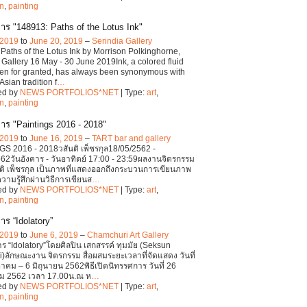
on
,
painting
าร "148913: Paths of the Lotus Ink"
 2019
to
June 20, 2019
–
Serindia Gallery
Paths of the Lotus Ink by Morrison Polkinghorne,
 Gallery 16 May - 30 June 2019Ink, a colored fluid
ken for granted, has always been synonymous with
Asian tradition f
…
ed by
NEWS PORTFOLIOS*NET
| Type:
art
,
on
,
painting
าร "Paintings 2016 - 2018"
 2019
to
June 16, 2019
–
TART bar and gallery
S 2016 - 2018วสันติ เพ็ชรกุล18/05/2562 -
62วันอังคาร - วันอาทิตย์ 17:00 - 23:59ผลงานจิตรกรรม
ติ เพ็ชรกุล เป็นภาพที่แสดงออกถึงกระบวนการเขียนภาพ
ามรู้สึกผ่านวิธีการเขียนส
…
ed by
NEWS PORTFOLIOS*NET
| Type:
art
,
on
,
painting
าร “Idolatory”
 2019
to
June 6, 2019
–
Chamchuri Art Gallery
ร “Idolatory”โดยศิลปิน เสกสรรค์ ทุมมัย (Seksun
ลักษณะงาน จิตรกรรม สื่อผสมระยะเวลาที่จัดแสดง วันที่
คม – 6 มิถุนายน 2562พิธีเปิดนิทรรศการ วันที่ 26
 2562 เวลา 17.00น.ณ ห
…
ed by
NEWS PORTFOLIOS*NET
| Type:
art
,
on
,
painting