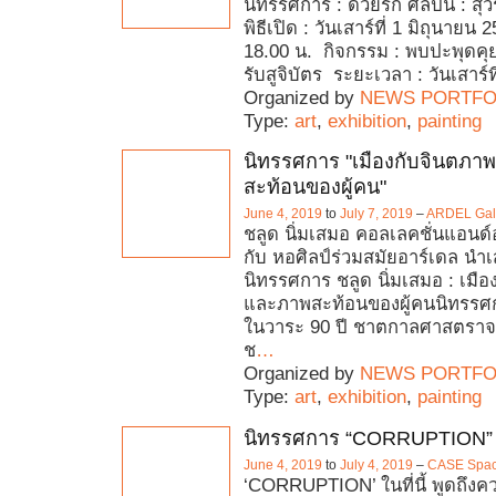
นิทรรศการ : ด้วยรัก ศิลปิน : 
พิธีเปิด : วันเสาร์ที่ 1 มิถุนายน
18.00 น. กิจกรรม : พบปะพุดคุ
รับสูจิบัตร ระยะเวลา : วันเสาร์ที
Organized by
NEWS PORTFO
Type:
art
,
exhibition
,
painting
นิทรรศการ "เมืองกับจินตภา
สะท้อนของผู้คน"
June 4, 2019
to
July 7, 2019
–
ARDEL Gall
ชลูด นิ่มเสมอ คอลเลคชั่นแอนด์
กับ หอศิลป์ร่วมสมัยอาร์เดล นำ
นิทรรศการ ชลูด นิ่มเสมอ : เมื
และภาพสะท้อนของผู้คนนิทรรศกา
ในวาระ 90 ปี ชาตกาลศาสตราจา
ช
…
Organized by
NEWS PORTFO
Type:
art
,
exhibition
,
painting
นิทรรศการ “CORRUPTION”
June 4, 2019
to
July 4, 2019
–
CASE Spac
‘CORRUPTION’ ในที่นี้ พูดถึงคว