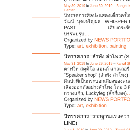
May 30, 2019
to
June 30, 2019
–
Bangkok 
Center
นิทรรศการศิลปะแสดงเดี่ยวครั้งท
วัฒน์ นุชเจริญผล WHISPER
PAST เสียงกระซิบ
บรรพบุรุษ
…
Organized by
NEWS PORTFO
Type:
art
,
exhibition
,
painting
นิทรรศการ "ลำพัง ลำโพง" (S
May 31, 2019
to
June 29, 2019
–
Kalwit S
คาฬวิท สตูดิโอ แอนด์ แกลเลอรี
"Speaker shop" (ลำพัง ลำโพง)
ศิลปะที่เป็นกระบอกเสียงของคนล
เสียงออกดังอย่างลำโพง โดย 3 
กวางแก้ว, Luckyleg (ลั๊กกี้เลค)
Organized by
NEWS PORTFO
Type:
art
,
exhibition
นิทรรศการ "รากฐานแห่งความ
LINE)
June 1, 2019
to
June 20, 2019
–
Trendy8