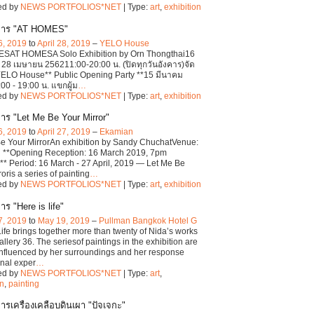
ed by
NEWS PORTFOLIOS*NET
| Type:
art
,
exhibition
การ "AT HOMES"
6, 2019
to
April 28, 2019
–
YELO House
SAT HOMESA Solo Exhibition by Orn Thongthai16
 28 เมษายน 256211:00-20:00 น. (ปิดทุกวันอังคาร)จัด
YELO House** Public Opening Party **15 มีนาคม
00 - 19:00 น. แขกผู้ม
…
ed by
NEWS PORTFOLIOS*NET
| Type:
art
,
exhibition
าร "Let Me Be Your Mirror"
6, 2019
to
April 27, 2019
–
Ekamian
e Your MirrorAn exhibition by Sandy ChuchatVenue:
 **Opening Reception: 16 March 2019, 7pm
* Period: 16 March - 27 April, 2019 — Let Me Be
oris a series of painting
…
ed by
NEWS PORTFOLIOS*NET
| Type:
art
,
exhibition
ร "Here is life"
7, 2019
to
May 19, 2019
–
Pullman Bangkok Hotel G
Life brings together more than twenty of Nida’s works
llery 36. The seriesof paintings in the exhibition are
influenced by her surroundings and her response
nal exper
…
ed by
NEWS PORTFOLIOS*NET
| Type:
art
,
on
,
painting
ารเครื่องเคลือบดินเผา "ปัจเจกะ"