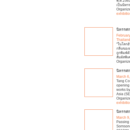
พ.ศ.2561
เป็นนิทร
Organiz
exhibiti
นิทรรศกา
Februar
Thailan
"ในโลกอั
กลิ่นของ
ถูกพิมพ์ด
สัมผัสพิ
Organiz
นิทรรศ
March 6
Tang Con
opening 
works by
Asia (SE
Organiz
exhibiti
นิทรรศก
March 9
Passing 
Sornson