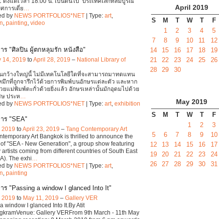
 ตั้งแต่เวลา 18:00 น. เป็นต้นไป ‘ประเทศเล็กที่สมบูรณ์’
April
2019
รศการเดี่ย
…
ed by
NEWS PORTFOLIOS*NET
| Type:
art
,
S
M
T
W
T
F
on
,
painting
,
video
1
2
3
4
5
7
8
9
10
11
12
ร "ศิลปิน ผู้ตกหลุมรัก หนังสือ"
14
15
16
17
18
19
y 14, 2019
to
April 28, 2019
–
National Library of
21
22
23
24
25
26
d
28
29
30
นกว้างใหญ่นี้ ไม่มีเทคโนโลยีใดที่จะสามารถมาทดแทน
หมึกที่ถูกจารึกไว้ด้วยการพิมพ์บนอักษรแต่ละตัว และหาก
้วยแม่พิมพ์ตะกั่วด้วยยิ่งแล้ว อักษรเหล่านั้นมักอุดมไปด้วย
เศษ ประห
…
May
2019
ed by
NEWS PORTFOLIOS*NET
| Type:
art
,
exhibition
S
M
T
W
T
F
การ "SEA"
1
2
3
, 2019
to
April 23, 2019
–
Tang Contemporary Art
5
6
7
8
9
10
temporary Art Bangkok is thrilled to announce the
of "SEA - New Generation", a group show featuring
12
13
14
15
16
17
 artists coming from different countries of South East
19
20
21
22
23
24
A). The exhi
…
26
27
28
29
30
31
ed by
NEWS PORTFOLIOS*NET
| Type:
art
,
on
,
painting
าร "Passing a window I glanced Into It"
, 2019
to
May 11, 2019
–
Gallery VER
a window I glanced Into It.By Atit
gkramVenue: Gallery VERFrom 9th March - 11th May