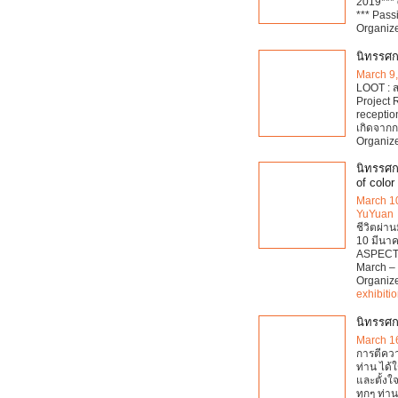
2019*** 
*** Passi
Organiz
นิทรรศ
March 9
LOOT : 
Project
receptio
เกิดจาก
Organiz
นิทรรศกา
of color
March 1
YuYuan
ชีวิตผ่าน
10 มีนา
ASPECT 
March –
Organiz
exhibiti
นิทรรศก
March 1
การตีควา
ท่าน ได้
และตั้งใ
ทุกๆ ท่า