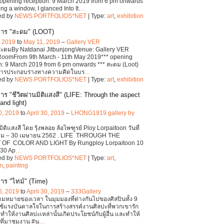
opening reception: 9 March 2019 from 6 pm onwards
ng a window, I glanced Into It.
…
ed by
NEWS PORTFOLIOS*NET
| Type:
art
,
exhibition
การ "สะดม" (LOOT)
, 2019
to
May 11, 2019
–
Gallery VER
สะดมBy Natdanai JitbunjongVenue: Gallery VER
 RoomFrom 9th March - 11th May 2019*** opening
n: 9 March 2019 from 6 pm onwards *** สะดม (Loot)
การประกอบร่างทางความคิดในบร
…
ed by
NEWS PORTFOLIOS*NET
| Type:
art
,
exhibition
ร "ชีวิตผ่านมิติแสงสี" (LIFE: Through the aspect
 and light)
0, 2019
to
April 30, 2019
–
LHONG1919 gallery by
มิติแสงสี โดย รุ้งพลอย ล้อไพฑูรย์ Ploy Lorpaitoon วันที่
คม – 30 เมษายน 2562 . LIFE THROUGH THE
OF COLOR AND LIGHT By Rungploy Lorpaitoon 10
 30 Ap
…
ed by
NEWS PORTFOLIOS*NET
| Type:
art
,
on
,
painting
าร "ไทม์" (Time)
6, 2019
to
April 30, 2019
–
333Gallery
มหมายของเวลา ในมุมมองที่ต่างกันไปของศิลปินทั้ง 9
ใช้แรงบันดาลใจในการสร้างสรรค์งานศิลปะที่พวกเขารัก
จทำให้งานศิลปะเหล่านั้นเกิดประโยชน์กับผู้อื่น และทำให้
นที่มาชมงาน #น
…