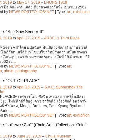
7, 2019
to
May 17, 2019
–
LHONG 1919
ร ปัจเจกะ งานแสดงเดี่ยวครั้งแรกวันที่7 เมษายน 2562
ed by
NEWS PORTFOLIOS*NET
| Type:
art
,
exhibition
าร "See Saw Seen VIII"
9, 2019
to
April 27, 2019
–
ARDEL's Third Place
 Seen VIII"โดย มนัสนันท์ พันเลิศวงศ์สกุลรัมภาพร วรสี
ี อภิวัฒนเสวีสิริมา ไชยปรีชาวิทย์สุพัตรา หมั่นแสวงอร
รืองวัฒนสุขอุรชา จักรคชาพล ระหว่างวันที่ 19 มีนาคม - 27
2562 ณ
…
ed by
NEWS PORTFOLIOS*NET
| Type:
art
,
on
,
photo
,
photography
การ "OUT OF PLACE"
9, 2019
to
April 28, 2019
–
S.A.C. Subhashok The
tre
PLACEนิทรรศการ โดย ศิลปินไทยและเกาหลีใต้:อิสรา
งยง, ไทกิ ศักดิ์พิสิษฐ์, ดาว วาสิกศิริ, เรืองศักดิ์ อนุวัตรวิ
ัทธิ์ ชัยวิเทศ, Moojin Brothers, Park Kyung Ryul and
Park -
…
ed by
NEWS PORTFOLIOS*NET
| Type:
art
,
exhibition
ร “จุฬาฯสรรศิลป์” (Chula Art’s Collection: Color
0, 2019
to
June 26, 2019
–
Chula Museum