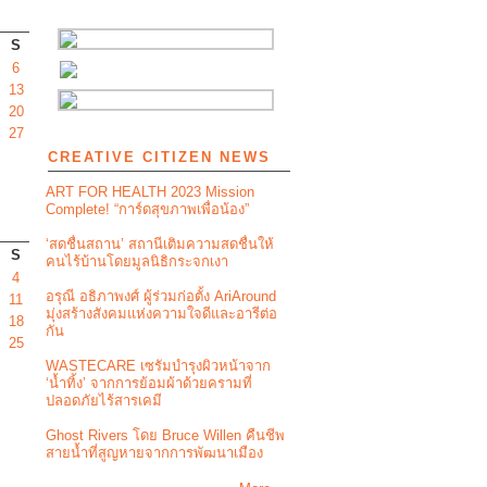
S
6
13
20
27
CREATIVE CITIZEN NEWS
ART FOR HEALTH 2023 Mission
Complete! “การ์ดสุขภาพเพื่อน้อง”
‘สดชื่นสถาน’ สถานีเติมความสดชื่นให้
S
คนไร้บ้านโดยมูลนิธิกระจกเงา
4
อรุณี อธิภาพงศ์ ผู้ร่วมก่อตั้ง AriAround
11
มุ่งสร้างสังคมแห่งความใจดีและอารีต่อ
18
กัน
25
WASTECARE เซรัมบำรุงผิวหน้าจาก
‘น้ำทิ้ง’ จากการย้อมผ้าด้วยครามที่
ปลอดภัยไร้สารเคมี
Ghost Rivers โดย Bruce Willen คืนชีพ
สายน้ำที่สูญหายจากการพัฒนาเมือง