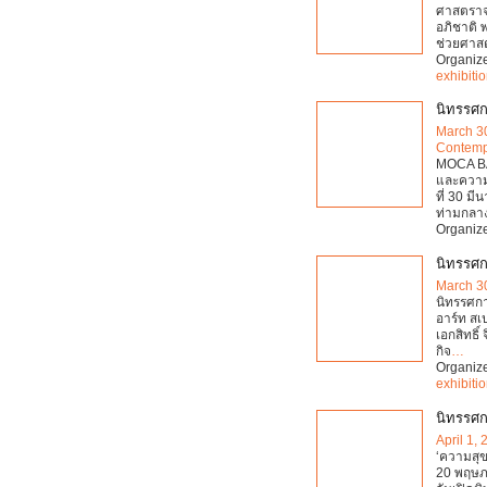
ศาสตราจา
อภิชาติ พ
ช่วยศาส
Organiz
exhibiti
นิทรรศก
March 3
Contemp
MOCA BA
และความเ
ที่ 30 ม
ท่ามกลาง
Organiz
นิทรรศก
March 3
นิทรรศกา
อาร์ท สเ
เอกสิทธิ์ 
กิจ
…
Organiz
exhibiti
นิทรรศก
April 1,
‘ความสุข
20 พฤษภา