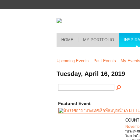
HOME
MY PORTFOLIO
INSPIR
Upcoming Events
Past Events
My Event
Tuesday, April 16, 2019
Featured Event
COUNT
Novembe
“ประเทศเ
โดย inCub