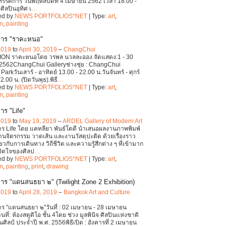
ิทรรศการ วันพฤหัสบดีที่ 4 เมษายน 2562 เวลา 18.00 -
ศิลปินอุทิศ เ
…
ed by
NEWS PORTFOLIOS*NET
| Type:
art
,
on
,
painting
การ "ราคะหนอ"
 2019
to
April 30, 2019
–
ChangChui
ION ราคะหนอโดย วรพล นวลละออง.จัดแสดง:1 - 30
2562ChangChui Galleryช่างชุ่ย : ChangChui
Parkวันเสาร์ - อาทิตย์ 13.00 - 22.00 น.วันจันทร์ - ศุกร์
2.00 น. (ปิดวันพุธ).พิธี
…
ed by
NEWS PORTFOLIOS*NET
| Type:
art
,
on
,
painting
าร "Life"
 2019
to
May 19, 2019
–
ARDEL Gallery of Modern Art
ร Life โดย แคทลียา พันธ์โตดี นำเสนอผลงานภาพพิมพ์
านจิตรกรรม วาดเส้น และงานวัสดุปะติด ด้วยเรื่องราว
ี่ยวกับการเดินทาง วิถีชีวิต และความรู้สึกต่าง ๆ ที่เข้ามาก
จิตใจของศิลป
…
ed by
NEWS PORTFOLIOS*NET
| Type:
art
,
on
,
painting
,
print
,
drawing
าร "แดนสนธยา ๒" (Twilight Zone 2 Exhibition)
 2019
to
April 28, 2019
–
Bangkok Art and Culture
ร "แดนสนธยา ๒"วันที่ : 02 เมษายน - 28 เมษายน
ี่: ห้องสตูดิโอ ชั้น 4โดย ช่วง มูลพินิจ ศิลปินแห่งชาติ
ศิลป์ ประจำปี พ.ศ. 2556พิธีเปิด : อังคารที่ 2 เมษายน