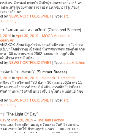
รย์ ดร. จักรพงษ์ แพทย์หลักฟ้าผู้ช่วยศาสตราจารย์ ดร.
ลประเสริฐผู้ช่วยศาสตราจารย์ ดร.ศุภชัย อารีรุ่งเรืองผู้
ตราจารย์ ปนท
…
ed by
NEWS PORTFOLIOS*NET
| Type:
art
,
on
,
painting
าร "วงกลม และ ความเงียบ" (Circle and Silence)
0, 2019
to
April 30, 2019
–
MOCA Museum of
orary Art
NGKOK เรียนเชิญเข้าร่วมงานเปิดนิทรรศการ "วงกลม
งียบ" โดยสำราญ เชื้อพันธ์ นิทรรศการจัดแสดงตั้งแต่วัน
ีนาคม - 30 เมษายน พ.ศ.2562 วงกลม ปรากฏตัวขึ้น
พื้นที่ว่าง ความไม่มีอะ
…
ed by
NEWS PORTFOLIOS*NET
| Type:
art
,
exhibition
ารศิลปะ "ระเริงรมณ์" (Summer Breeze)
0, 2019
to
April 30, 2019
–
Sathorn 11 art space
รศิลปะ * ระเริงรมณ์ *30 มี.ค. - 30 เม.ย. 2562สาทร 11
ปซ ผลงานสร้างสรรค์ จาก 8 ศิลปิน :อรรถสิทธิ์ ปกป้อง /
จิรัตติกานนท์ / จิรศักดิ์ อนุจร /จิ๊ป จตุโชติ / พนธ์พันธ์ วิชชุ
ed by
NEWS PORTFOLIOS*NET
| Type:
art
,
on
,
painting
าร "The Light Of Day"
 2019
to
May 20, 2019
–
The Jam Factory
ของแสง’ โดย อุทิศ เหมะมูล จัดแสดงวันที่ 1 เมษายน -
คม 2562เปิดให้เข้าชมทุกวัน เวลา 11.00 - 20.00 น.