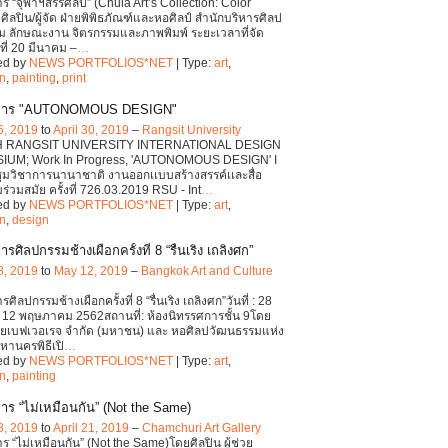
ร “จุฬาฯสรรศิลป์” (Chula Art’s Collection: Color
ศิลปิน/ผู้จัด ฝ่ายพิพิธภัณฑ์และหอศิลป์ สำนักบริหารศิลป
 ลักษณะงาน จิตรกรรมและภาพพิมพ์ ระยะเวลาที่จัด
ที่ 20 มีนาคม –
…
ed by
NEWS PORTFOLIOS*NET
| Type:
art
,
on
,
painting
,
print
การ "AUTONOMOUS DESIGN"
6, 2019
to
April 30, 2019
–
Rangsit University
H RANGSIT UNIVERSITY INTERNATIONAL DESIGN
UM; Work In Progress, 'AUTONOMOUS DESIGN' I
มวิชาการนานาชาติ งานออกเเบบสร้างสรรค์เเละสื่อ
ร่วมสมัย ครั้งที่ 726.03.2019 RSU - Int
…
ed by
NEWS PORTFOLIOS*NET
| Type:
art
,
on
,
design
รศิลปกรรมช้างเผือกครั้งที่ 8 “รื่นเริง เถลิงศก”
8, 2019
to
May 12, 2019
–
Bangkok Art and Culture
ศิลปกรรมช้างเผือกครั้งที่ 8 “รื่นเริง เถลิงศก”วันที่ : 28
 12 พฤษภาคม 2562สถานที่: ห้องนิทรรศการชั้น 9โดย
ไทยเบฟเวอเรจ จำกัด (มหาชน) และ หอศิลปวัฒนธรรมแห่ง
หานครพิธีเปิ
…
ed by
NEWS PORTFOLIOS*NET
| Type:
art
,
on
,
painting
าร “ไม่เหมือนกัน” (Not the Same)
8, 2019
to
April 21, 2019
–
Chamchuri Art Gallery
ร “ไม่เหมือนกัน” (Not the Same)โดยศิลปิน ผู้ช่วย