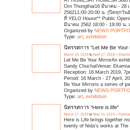
AT HOMESAT HOMESA Solo Ex
Orn Thongthai16 มีนาคม - 28
256211:00-20:00 น. (ปิดทุกวัน
ที่ YELO House** Public Openi
มีนาคม 2562 18:00 - 19:00 น. 
Organized by
NEWS PORTFO
Type:
art
,
exhibition
นิทรรศการ "Let Me Be Your 
March 16, 2019
to
April 27, 2019
–
Ekami
Let Me Be Your MirrorAn exhib
Sandy ChuchatVenue: Ekamia
Reception: 16 March 2019, 7
Period: 16 March - 27 April, 
Be Your Mirroris a series of pa
Organized by
NEWS PORTFO
Type:
art
,
exhibition
นิทรรศการ "Here is life"
March 17, 2019
to
May 19, 2019
–
Pullma
Here is Life brings together m
twenty of Nida’s works at The 