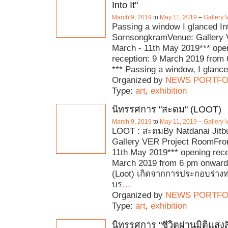
Into It"
March 9, 2019
to
May 11, 2019
–
Gallery
Passing a window I glanced Int
SornsongkramVenue: Gallery
March - 11th May 2019*** ope
reception: 9 March 2019 from
*** Passing a window, I glanced
Organized by
NEWS PORTFO
Type:
art
,
exhibition
นิทรรศการ "สะดม" (LOOT)
March 9, 2019
to
May 11, 2019
–
Gallery
LOOT : สะดมBy Natdanai Jitb
Gallery VER Project RoomFro
11th May 2019*** opening rece
March 2019 from 6 pm onward
(Loot) เกิดจากการประกอบร่าง
บร
…
Organized by
NEWS PORTFO
Type:
art
,
exhibition
นิทรรศการ "ชีวิตผ่านมิติแสงส