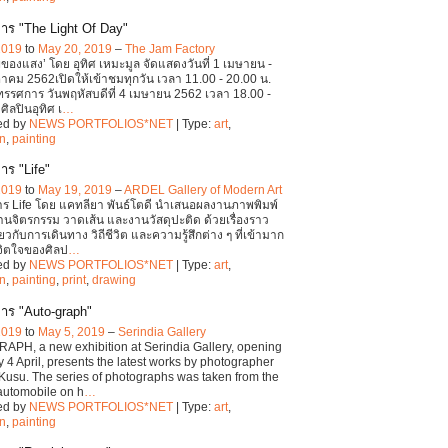
าร "The Light Of Day"
 2019
to
May 20, 2019
–
The Jam Factory
ของแสง’ โดย อุทิศ เหมะมูล จัดแสดงวันที่ 1 เมษายน -
คม 2562เปิดให้เข้าชมทุกวัน เวลา 11.00 - 20.00 น.
ิทรรศการ วันพฤหัสบดีที่ 4 เมษายน 2562 เวลา 18.00 -
ศิลปินอุทิศ เ
…
ed by
NEWS PORTFOLIOS*NET
| Type:
art
,
on
,
painting
าร "Life"
 2019
to
May 19, 2019
–
ARDEL Gallery of Modern Art
ร Life โดย แคทลียา พันธ์โตดี นำเสนอผลงานภาพพิมพ์
านจิตรกรรม วาดเส้น และงานวัสดุปะติด ด้วยเรื่องราว
ี่ยวกับการเดินทาง วิถีชีวิต และความรู้สึกต่าง ๆ ที่เข้ามาก
จิตใจของศิลป
…
ed by
NEWS PORTFOLIOS*NET
| Type:
art
,
on
,
painting
,
print
,
drawing
าร "Auto-graph"
 2019
to
May 5, 2019
–
Serindia Gallery
PH, a new exhibition at Serindia Gallery, opening
 4 April, presents the latest works by photographer
Kusu. The series of photographs was taken from the
automobile on h
…
ed by
NEWS PORTFOLIOS*NET
| Type:
art
,
on
,
painting