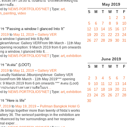
 ตั้งแต่เวลา 18:00 น. เป็นต้นไป ‘ประเทศเล็กที่สมบูรณ์’
May
2019
รศการเดี่ย
…
ed by
NEWS PORTFOLIOS*NET
| Type:
art
,
S
M
T
W
T
F
on
,
painting
,
video
1
2
3
5
6
7
8
9
10
าร "Passing a window I glanced Into It"
12
13
14
15
16
17
, 2019
to
May 11, 2019
–
Gallery VER
19
20
21
22
23
24
a window I glanced Into It.By Atit
26
27
28
29
30
31
gkramVenue: Gallery VERFrom 9th March - 11th May
opening reception: 9 March 2019 from 6 pm onwards
ng a window, I glanced Into It.
…
ed by
NEWS PORTFOLIOS*NET
| Type:
art
,
exhibition
June
2019
การ "สะดม" (LOOT)
S
M
T
W
T
F
, 2019
to
May 11, 2019
–
Gallery VER
สะดมBy Natdanai JitbunjongVenue: Gallery VER
2
3
4
5
6
7
 RoomFrom 9th March - 11th May 2019*** opening
n: 9 March 2019 from 6 pm onwards *** สะดม (Loot)
9
10
11
12
13
14
การประกอบร่างทางความคิดในบร
…
16
17
18
19
20
21
ed by
NEWS PORTFOLIOS*NET
| Type:
art
,
exhibition
23
24
25
26
27
28
ร "Here is life"
30
7, 2019
to
May 19, 2019
–
Pullman Bangkok Hotel G
Life brings together more than twenty of Nida’s works
llery 36. The seriesof paintings in the exhibition are
influenced by her surroundings and her response
nal exper
…