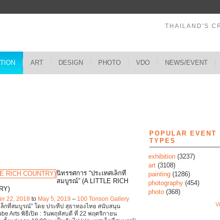
THAILAND'S C
ATION
ART
DESIGN
PHOTO
VDO
NEWS/EVENT
s
POPULAR EVENT
TYPES
exhibition
(3237)
art
(3108)
นิทรรศการ “ประเทศเล็กที่
painting
(1286)
สมบูรณ์” (A LITTLE RICH
photography
(454)
RY)
photo
(368)
r 22, 2018
to
May 5, 2019
–
100 Tonson Gallery
Vi
ล็กที่สมบูรณ์” โดย ประทีป สุธาทองไทย สนับสนุน
e Arts พิธีเปิด : วันพฤหัสบดี ที่ 22 พฤศจิกายน