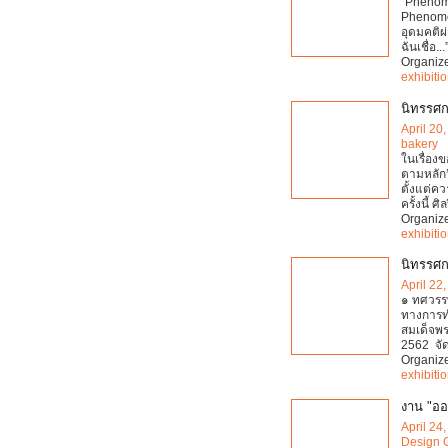
"Phénomè
Phenome
อุดมคติผ
ฉันเชื่อ..
Organiz
exhibiti
นิทรรศก
April 20
bakery
ในเรื่อง
ตามหลักว
ตั้งแต่ค
ครั้งนี้ ศ
Organiz
exhibiti
นิทรรศก
April 22
๑ ทศวรรษ
ทางการทำ
สมเด็จพร
2562 จั
Organiz
exhibiti
งาน "ออ
April 24
Design 