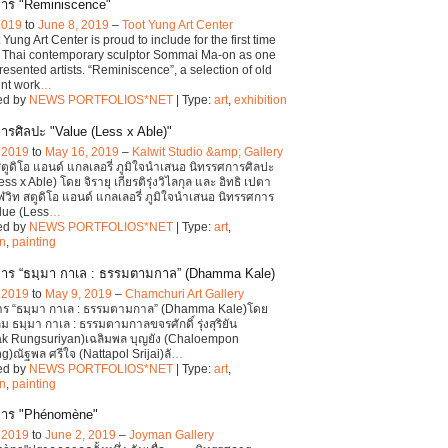
าร "Reminiscence"
 2019
to
June 8, 2019
–
Toot Yung Art Center
Yung Art Center is proud to include for the first time
r Thai contemporary sculptor Sommai Ma-on as one
presented artists. “Reminiscence”, a selection of old
nt work
…
ed by
NEWS PORTFOLIOS*NET
| Type:
art
,
exhibition
ารศิลปะ "Value (Less x Able)"
, 2019
to
May 16, 2019
–
Kalwit Studio &amp; Gallery
ตูดิโอ แอนด์ แกลเลอรี่ ภูมิใจนำเสนอ นิทรรศการศิลปะ
ss x Able) โดย จิรายุ เกียรติรุ่งวิไลกุล และ อิทธิ เปตา
วิท สตูดิโอ แอนด์ แกลเลอรี่ ภูมิใจนำเสนอ นิทรรศการ
lue (Less
…
ed by
NEWS PORTFOLIOS*NET
| Type:
art
,
on
,
painting
าร “ธมฺมา กาเล : ธรรมตามกาล” (Dhamma Kale)
, 2019
to
May 9, 2019
–
Chamchuri Art Gallery
าร “ธมฺมา กาเล : ธรรมตามกาล” (Dhamma Kale)โดย
ุ่ม ธมฺมา กาเล : ธรรมตามกาลขจรศักดิ์ รุ่งสุริยัน
ak Rungsuriyan)เฉลิมพล บุญยัง (Chaloempon
)ณัฐพล ศรีใจ (Nattapol Srijai)ลั
…
ed by
NEWS PORTFOLIOS*NET
| Type:
art
,
on
,
painting
การ "Phénomène"
, 2019
to
June 2, 2019
–
Joyman Gallery