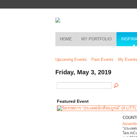
HOME
MY PORTFOLIO
INSPIR
Upcoming Events
Past Events
My Event
Friday, May 3, 2019
Featured Event
COUNT
Novembe
“ประเทศเ
โดย inCub