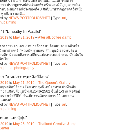
ne"ปรากฏกาลครั้งหนึ่ง ฉันเชื่อ.... .....นิทรรศการ
na ปรากฏการณ์อันน่าจดจำ สร้างสรรค์สัญญะภาพใน
่านประสบการณ์จริงของทั้ง 3 ศิลปิน “ปรากฏกาลครั้งหนึ่ง
.” พูดถึงความเชื่
…
ed by
NEWS PORTFOLIOS*NET
| Type:
art
,
on
,
painting
าร "Empathy In Parallel"
, 2019
to
May 31, 2019
–
After all, coffee &amp;
ของดวงชะตา เลข 7 หมายถึงการเปลี่ยนแปลง แต่ถ้าเชื่อ
ิทยาศาสตร์ “ทฤษฎีหมายเลข 7” มนุษย์เราจะเปลี่ยน
วามคิด มีผลจนถึงการเปลี่ยนแปลงของพฤติกรรม ดั่งเช่นใน
ิลปินใช
…
ed by
NEWS PORTFOLIOS*NET
| Type:
art
,
on
,
photo
,
photography
าร "๑ ทศวรรษพุทธศิลป์อีสาน"
, 2019
to
May 21, 2019
–
The Queen's Gallery
พุทธศิลป์อีสาน โดย ทรงฤทธิ์ เหมือยพรม บันทึกเส้น
งานศิลปตั้งแต่ปีพ.ศ.2546-2562 ชั้นที่ 1-3 ณ หอศิลป์
ะนางเจ้าสิริกิติ์ วันเปิดงานนิทรรศการ 22 เมษายน
ดแสดงตั
…
ed by
NEWS PORTFOLIOS*NET
| Type:
art
,
on
,
painting
กแบบ แบบญี่ปุ่น"
, 2019
to
May 26, 2019
–
Thailand Creative &amp;
Center