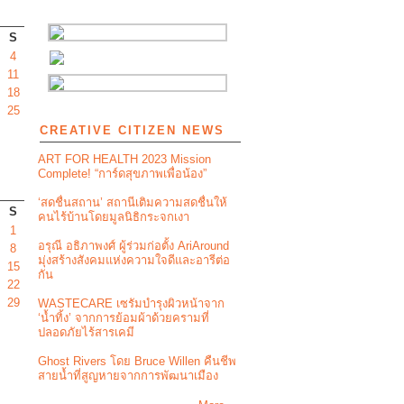
S
4
11
18
25
CREATIVE CITIZEN NEWS
ART FOR HEALTH 2023 Mission
Complete! “การ์ดสุขภาพเพื่อน้อง”
‘สดชื่นสถาน’ สถานีเติมความสดชื่นให้
S
คนไร้บ้านโดยมูลนิธิกระจกเงา
1
อรุณี อธิภาพงศ์ ผู้ร่วมก่อตั้ง AriAround
8
มุ่งสร้างสังคมแห่งความใจดีและอารีต่อ
15
กัน
22
29
WASTECARE เซรัมบำรุงผิวหน้าจาก
‘น้ำทิ้ง’ จากการย้อมผ้าด้วยครามที่
ปลอดภัยไร้สารเคมี
Ghost Rivers โดย Bruce Willen คืนชีพ
สายน้ำที่สูญหายจากการพัฒนาเมือง