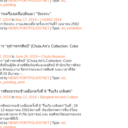
ed by
NEWS PORTFOLIOS*NET
| Type:
art
,
on
,
painting
ารเครื่องเคลือบดินเผา "ปัจเจกะ"
7, 2019
to
May 17, 2019
–
LHONG 1919
ร ปัจเจกะ งานแสดงเดี่ยวครั้งแรกวันที่7 เมษายน 2562
ed by
NEWS PORTFOLIOS*NET
| Type:
art
,
exhibition
ร “จุฬาฯสรรศิลป์” (Chula Art’s Collection: Color
0, 2019
to
June 26, 2019
–
Chula Museum
ร “จุฬาฯสรรศิลป์” (Chula Art’s Collection: Color
ศิลปิน/ผู้จัด ฝ่ายพิพิธภัณฑ์และหอศิลป์ สำนักบริหารศิลป
 ลักษณะงาน จิตรกรรมและภาพพิมพ์ ระยะเวลาที่จัด
ที่ 20 มีนาคม –
…
ed by
NEWS PORTFOLIOS*NET
| Type:
art
,
on
,
painting
,
print
รศิลปกรรมช้างเผือกครั้งที่ 8 “รื่นเริง เถลิงศก”
8, 2019
to
May 12, 2019
–
Bangkok Art and Culture
ศิลปกรรมช้างเผือกครั้งที่ 8 “รื่นเริง เถลิงศก”วันที่ : 28
 12 พฤษภาคม 2562สถานที่: ห้องนิทรรศการชั้น 9โดย
ไทยเบฟเวอเรจ จำกัด (มหาชน) และ หอศิลปวัฒนธรรมแห่ง
หานครพิธีเปิ
…
ed by
NEWS PORTFOLIOS*NET
| Type:
art
,
on
,
painting