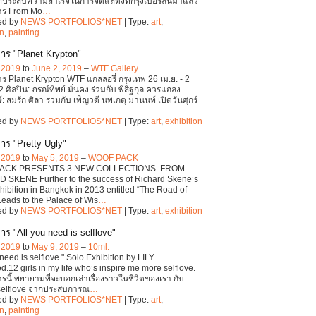
ี่ประสบความสำเร็จในการจัดแสดงที่กรุงเบอร์ลินมาแล้ว
าร From Mo
…
ed by
NEWS PORTFOLIOS*NET
| Type:
art
,
on
,
painting
าร "Planet Krypton"
, 2019
to
June 2, 2019
–
WTF Gallery
ร Planet Krypton WTF แกลลอรี่ กรุงเทพ 26 เม.ย. - 2
2 ศิลปิน: ภรณ์ทิพย์ มั่นคง ร่วมกับ พิสิฐกุล ควรแถลง
: สมรัก ศิลา ร่วมกับ เพ็ญวดี นพเกตุ มานนท์ เปิดวันศุกร์
ed by
NEWS PORTFOLIOS*NET
| Type:
art
,
exhibition
าร "Pretty Ugly"
, 2019
to
May 5, 2019
–
WOOF PACK
ACK PRESENTS 3 NEW COLLECTIONS FROM
 SKENE Further to the success of Richard Skene’s
hibition in Bangkok in 2013 entitled “The Road of
eads to the Palace of Wis
…
ed by
NEWS PORTFOLIOS*NET
| Type:
art
,
exhibition
ร "All you need is selflove"
, 2019
to
May 9, 2019
–
10ml.
 need is selflove " Solo Exhibition by LILY
.12 girls in my life who’s inspire me more selflove.
รนี้ พยายามที่จะบอกเล่าเรื่องราวในชีวิตของเรา กับ
selflove จากประสบการณ
…
ed by
NEWS PORTFOLIOS*NET
| Type:
art
,
on
,
painting