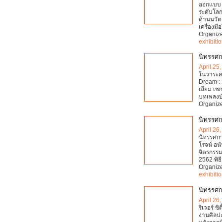
ออกแบบ แ
ระดับโลก 
ด้านนวั
เครื่องม
Organiz
exhibiti
นิทรรศก
April 25
ในวาระคร
Dream :
เลียม เชก
บทเพลงบัน
Organiz
นิทรรศกา
April 26
นิทรรศกา
โรจน์ อ
จิตรกรรม
2562 พิธ
Organiz
exhibiti
นิทรรศก
April 26
ริเวอร์ ซ
งานศิลปะ