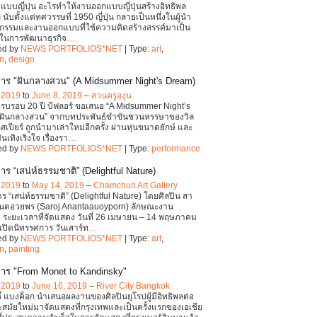
บบญี่ปุ่น อะไรทำให้งานออกแบบญี่ปุ่นสร้างอิทธิพล
นับตั้งแต่ทศวรรษที่ 1950 ญี่ปุ่น กลายเป็นหนึ่งในผู้นำ
ตกรรมและงานออกแบบที่ใช้ความคิดสร้างสรรค์มาเป็น
ือในการพัฒนาธุรกิจ
…
ed by
NEWS PORTFOLIOS*NET
| Type:
art
,
on
,
design
าร "ฝันกลางสวน" (A Midsummer Night's Dream)
, 2019
to
June 8, 2019
–
สวนครูองุ่น
บรอบ 20 ปี บีฟลอร์ ขอเสนอ “A Midsummer Night’s
 ฝันกลางสวน” จากบทประพันธ์ขำขันชวนหรรษาของวิล
สเปียร์ ถูกนำมาเล่าใหม่อีกครั้ง ผ่านหุ่นขนาดยักษ์ และ
เทิงเริงใจ เรื่องรา
…
ed by
NEWS PORTFOLIOS*NET
| Type:
performance
ร “เสน่ห์ธรรมชาติ” (Delightful Nature)
, 2019
to
May 14, 2019
–
Chamchuri Art Gallery
ร “เสน่ห์ธรรมชาติ” (Delightful Nature) โดยศิลปิน สา
นันตอวยพร (Saroj Anantaauoyporn) ลักษณะงาน
 ระยะเวลาที่จัดแสดง วันที่ 26 เมษายน – 14 พฤษภาคม
ีเปิดนิทรรศการ วันเสาร์ท
…
ed by
NEWS PORTFOLIOS*NET
| Type:
art
,
on
,
painting
าร "From Monet to Kandinsky"
, 2019
to
June 16, 2019
–
River City Bangkok
ิตี้ แบงค็อก นำเสนอผลงานของศิลปินยุโรปผู้มีอิทธิพลต่อ
สมัยใหม่มาจัดแสดงที่กรุงเทพและเป็นครั้งแรกของเอเชีย