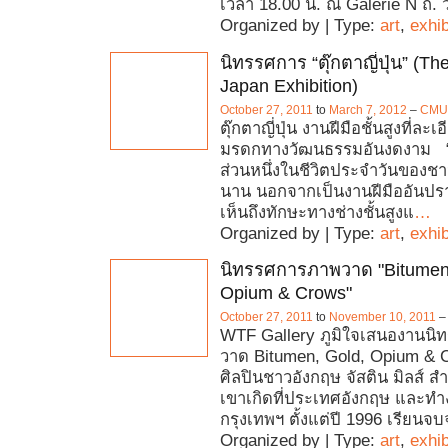
เวลา 18.00 น. ณ Galerie N ถ. วิ
Organized by | Type:
art
,
exhib
นิทรรศการ “ตุ๊กตาญี่ปุ่น” (The
Japan Exhibition)
October 27, 2011
to
March 7, 2012
–
CMU
ตุ๊กตาญี่ปุ่น งานฝีมือชั้นสูงที่ละ
มรดกทางวัฒนธรรมอันงดงาม “ตุ
ส่วนหนึ่งในชีวิตประจำวันของชาวญ
นาน นอกจากเป็นงานฝีมืออันปรา
เห็นถึงทักษะทางช่างชั้นสูงแ
…
Organized by | Type:
art
,
exhib
นิทรรศการภาพวาด "Bitumen
Opium & Crows"
October 27, 2011
to
November 10, 2011
WTF Gallery ภูมิใจเสนองานน
วาด Bitumen, Gold, Opium & 
ศิลปินชาวอังกฤษ จัสติน มิลส์ สำ
เขาเกิดที่ประเทศอังกฤษ และทำงา
กรุงเทพฯ ตั้งแต่ปี 1996 เรียน
Organized by | Type:
art
,
exhib