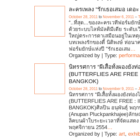
ละครเพลง "รักเธอเสมอ เดอะ ม
October 28, 2011
to
November 6, 2011
–
T
“..ที่สุด...ของละครเวทีฟอร์มยัก
ด้วยระบบไลฟ์มัลติมีเดีย ระดับเว
ใหญ่ตระการตาเสมือนอยู่ในเหตุ
บทเพลงรักของดี้ นิติพงษ์ ห่อนา
ฟอร์มยักษ์แห่งปี "รักเธอเสม
…
Organized by | Type:
perform
นิทรรศการ “ผีเสื้อทั้งผองยังท
(BUTTERFLIES ARE FREE :
BANGKOK)
October 28, 2011
to
November 9, 2011
–
J
นิทรรศการ “ผีเสื้อทั้งผองยังท่อง
(BUTTERFLIES ARE FREE : I
BANGKOK)ศิลปิน อนุพันธุ์ พฤกษ
(Anupan Pluckpankhajee)ลักษ
ลิคบนผ้าใบระยะเวลาที่จัดแสดง
พฤศจิกายน 2554
…
Organized by | Type:
art
,
exhib