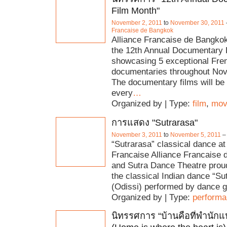
Film Month"
November 2, 2011
to
November 30, 2011
Francaise de Bangkok
Alliance Francaise de Bangkok
the 12th Annual Documentary 
showcasing 5 exceptional Fre
documentaries throughout No
The documentary films will be
every
…
Organized by | Type:
film
,
mov
การแสดง "Sutrarasa"
November 3, 2011
to
November 5, 2011
–
“Sutrarasa” classical dance at
Francaise Alliance Francaise
and Sutra Dance Theatre prou
the classical Indian dance “Su
(Odissi) performed by dance 
Organized by | Type:
perform
นิทรรศการ “บ้านคือที่พำนักแ