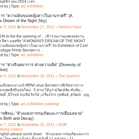
 4 พฤศจิกายน 2554 เวลา
…
d by | Type:
art
,
exhibition
าร "ความฝันของหญิงสาวในยามราตรี" (A
 Dream of the Night Sky)
r 5, 2011
to
November 27, 2011
–
Neilson Hays
ON to the the opening of ... เข้าร่วมงานแสดงผลงาน
ง ลีซ่า มอสซิส "A WOMAN'S DREAM OF THE NIGHT
ามฝันของหญิงสาวในยามราตรี" An Exhibition of Cast
Collage Prints นิทรรศการ
…
d by | Type:
art
,
exhibition
าร "ต่างจินตนาการ ต่างความคิด” (Diversity of
tion)
r 6, 2011
to
November 30, 2011
–
The Queen's
มเด็จพระนางเจ้าสิริกิต์ เสนอ นิทรรศการที่เกิดจากการ
กลุ่มศิลปินรุ่นใหม่ 5 ท่าน ได้แก่ สุวัฒน์ชัย ทับทิม ,
คิดดี ,นิโรจน์ จรุงจิตวิทวัส ,เกรียงไกร กุลพันธ์ ,สุวัฒน์ บุญ
d by | Type:
art
,
exhibition
,
painting
ารศิลปะ "ห้วงแห่งการก่อเกิดและการเสื่อมสลาย"
n Birth and Decay)
r 7, 2011
to
November 20, 2011
–
DOB
hong Gallery
English please scroll down “ห้วงแห่งการก่อเกิดและการ
ย” โดย สุพร แก้วดา ตั้งแต่วันที่ 11 ตุลาคม - 11