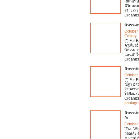
เสน่ห์ที
ชีวิตของ
สร้างสรรค
Organize
นิทรรศกา
October 
Gallery
(*) For 
ครูเลี่ย
นิทรรศการ
แสนดี” 
Organize
นิทรรศก
October 
(*) For 
ณัฐา อิสร
ร้านอาหา
ใช้สื่อผ
Organize
photogr
นิทรรศก
Art"
October 
“Two Wind
กลอเลีย ซ
Mateo) จ