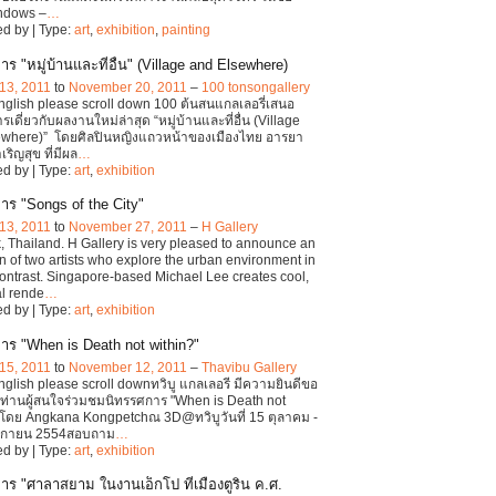
ndows –
…
d by | Type:
art
,
exhibition
,
painting
ร "หมู่บ้านและที่อื่น" (Village and Elsewhere)
13, 2011
to
November 20, 2011
–
100 tonsongallery
English please scroll down 100 ต้นสนแกลเลอรี่เสนอ
เดี่ยวกับผลงานใหม่ล่าสุด “หมู่บ้านและที่อื่น (Village
ewhere)” โดยศิลปินหญิงแถวหน้าของเมืองไทย อารยา
ริญสุข ที่มีผล
…
d by | Type:
art
,
exhibition
าร "Songs of the City"
13, 2011
to
November 27, 2011
–
H Gallery
 Thailand. H Gallery is very pleased to announce an
on of two artists who explore the urban environment in
contrast. Singapore-based Michael Lee creates cool,
al rende
…
d by | Type:
art
,
exhibition
าร "When is Death not within?"
15, 2011
to
November 12, 2011
–
Thavibu Gallery
English please scroll downทวิบู แกลเลอรี มีความยินดีขอ
ญท่านผู้สนใจร่วมชมนิทรรศการ "When is Death not
 โดย Angkana Kongpetchณ 3D@ทวิบูวันที่ 15 ตุลาคม -
ิกายน 2554สอบถาม
…
d by | Type:
art
,
exhibition
าร "ศาลาสยาม ในงานเอ็กโป ที่เมืองตูริน ค.ศ.