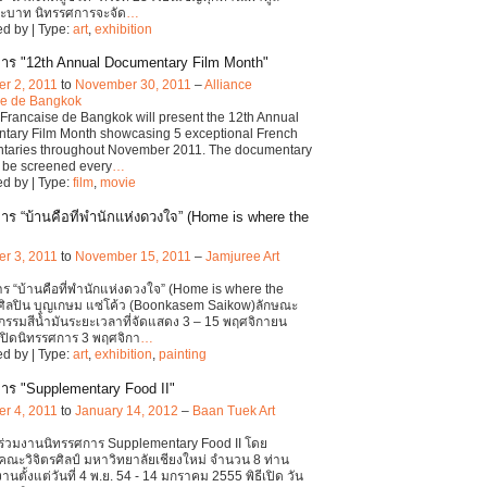
ะบาท นิทรรศการจะจัด
…
d by | Type:
art
,
exhibition
าร "12th Annual Documentary Film Month"
r 2, 2011
to
November 30, 2011
–
Alliance
se de Bangkok
 Francaise de Bangkok will present the 12th Annual
tary Film Month showcasing 5 exceptional French
taries throughout November 2011. The documentary
ll be screened every
…
d by | Type:
film
,
movie
าร “บ้านคือที่พำนักแห่งดวงใจ” (Home is where the
r 3, 2011
to
November 15, 2011
–
Jamjuree Art
ร “บ้านคือที่พำนักแห่งดวงใจ” (Home is where the
)ศิลปิน บุญเกษม แซ่โค้ว (Boonkasem Saikow)ลักษณะ
กรรมสีน้ำมันระยะเวลาที่จัดแสดง 3 – 15 พฤศจิกายน
เปิดนิทรรศการ 3 พฤศจิกา
…
d by | Type:
art
,
exhibition
,
painting
าร "Supplementary Food II"
r 4, 2011
to
January 14, 2012
–
Baan Tuek Art
ร่วมงานนิทรรศการ Supplementary Food II โดย
คณะวิจิตรศิลป์ มหาวิทยาลัยเชียงใหม่ จำนวน 8 ท่าน
นตั้งแต่วันที่ 4 พ.ย. 54 - 14 มกราคม 2555 พิธีเปิด วัน