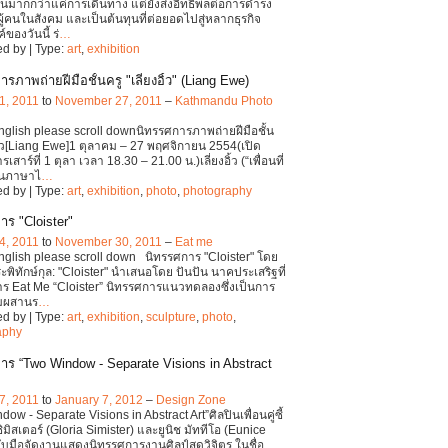
่เป็นมากกว่าแค่การเดินทาง แต่ยังส่งอิทธิพลต่อการดำรง
ผู้คนในสังคม และเป็นต้นทุนที่ต่อยอดไปสู่หลากธุรกิจ
์ของวันนี้ ร่
…
d by | Type:
art
,
exhibition
รภาพถ่ายฝีมือชั้นครู "เลี่ยงอิ้ว" (Liang Ewe)
1, 2011
to
November 27, 2011
–
Kathmandu Photo
English please scroll downนิทรรศการภาพถ่ายฝีมือชั้น
งอิ้ว[Liang Ewe]1 ตุลาคม – 27 พฤศจิกายน 2554(เปิด
เสาร์ที่ 1 ตุลา เวลา 18.30 – 21.00 น.)เลี่ยงอิ้ว (“เพื่อนที่
ในภาษาไ
…
d by | Type:
art
,
exhibition
,
photo
,
photography
าร "Cloister"
4, 2011
to
November 30, 2011
–
Eat me
English please scroll down นิทรรศการ "Cloister" โดย
ะพิทักษ์กุล: "Cloister" นำเสนอโดย ปันปัน นาคประเสริฐที่
ร Eat Me “Cloister” นิทรรศการแนวทดลองซึ่งเป็นการ
สมผสานร
…
d by | Type:
art
,
exhibition
,
sculpture
,
photo
,
aphy
าร “Two Window - Separate Visions in Abstract
7, 2011
to
January 7, 2012
–
Design Zone
ow - Separate Visions in Abstract Art”ศิลปินเพื่อนคู่ซี้
ิมิสเตอร์ (Gloria Simister) และยูนิช มัททีโอ (Eunice
ับมือจัดงานแสดงนิทรรศการงานศิลป์สุดวิจิตร ในชื่อ