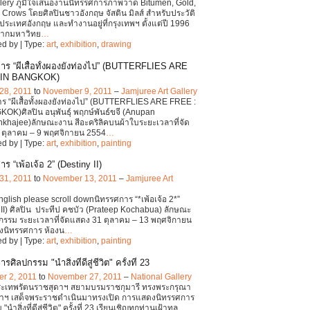
lery ภูมิใจเสนองานนิทรรศการภาพวาด Bitumen, Gold,
Crows โดยศิลปินชาวอังกฤษ จัสติน มิลส์ สำหรับประวัติ
ี่ประเทศอังกฤษ และทำงานอยู่ที่กรุงเทพฯ ตั้งแต่ปี 1996
จากมหาวิทย
…
d by | Type:
art
,
exhibition
,
drawing
าร “ผีเสื้อทั้งผองยังท่องไป” (BUTTERFLIES ARE
 IN BANGKOK)
28, 2011
to
November 9, 2011
–
Jamjuree Art Gallery
ร “ผีเสื้อทั้งผองยังท่องไป” (BUTTERFLIES ARE FREE :
OK)ศิลปิน อนุพันธุ์ พฤกษ์พันธ์ขจี (Anupan
khajee)ลักษณะงาน สีอะคริลิคบนผ้าใบระยะเวลาที่จัด
 ตุลาคม – 9 พฤศจิกายน 2554
…
d by | Type:
art
,
exhibition
,
painting
ร “เพ้อเจ้อ 2” (Destiny II)
31, 2011
to
November 13, 2011
–
Jamjuree Art
English please scroll downนิทรรศการ “*เพ้อเจ้อ 2*”
 II) ศิลปิน ประทีป คชบัว (Prateep Kochabua) ลักษณะ
กรรม ระยะเวลาที่จัดแสดง 31 ตุลาคม – 13 พฤศจิกายน
งนิทรรศการ ห้องน
…
d by | Type:
art
,
exhibition
,
painting
ศิลปกรรม "นำสิ่งที่ดีสู่ชีวิต" ครั้งที่ 23
r 2, 2011
to
November 27, 2011
–
National Gallery
ระเทพรัตนราชสุดาฯ สยามบรมราชกุมารี ทรงพระกรุณา
้าฯ เสด็จพระราชดำเนินมาทรงเปิด การแสดงนิทรรศการ
นำสิ่งที่ดีสู่ชีวิต" ครั้งที่ 23 เรียนเชิญทุกท่านเฝ้าทูล