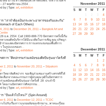
dโดย นาวิน ลาวัลย์ชัยกุลเวลาจัดแสดง: ระหว่างวันที่ 4
November
2011
น – 27 พฤศจิกายน 2554
…
d by | Type:
art
,
exhibition
S
M
T
W
T
F
1
2
3
4
6
7
8
9
10
11
าร "เราจำต้องเป็นกระเพาะอาหารของกันและกัน"
Stomach of Each Others)
13
14
15
16
17
18
20
21
22
23
24
25
6, 2011
to
December 26, 2011
–
Bangkok Art and
Centre
27
28
29
30
- 26 ธ.ค. 2554 Call 1900-888-770 นิทรรศการครั้งนี้เริ่ม
ากทางหอศิลป์บริการได้มีแนวคิดในการเชิญ คุณ ปรัชญา
เข้าร่วมแสดงนิทรรศการ /การแทรกแซงของพื้นที่การ
ไหว ในรูปแบบของก
…
December
2011
d by | Type:
art
,
exhibition
S
M
T
W
T
F
ศการ "ศิลปกรรมร่วมสมัยของศิลปินรุ่นเยาว์ครั้งที่
1
2
4
5
6
7
8
9
er 2, 2011
to
November 20, 2011
–
Silpakorn
11
12
13
14
15
16
ty
หาวิทยาลัยศิลปากร ขอเชิญร่วมชมงานสร้างสรรค์ที่ได้
18
19
20
21
22
23
คัดเลือกจากคณะกรรมการผู้ทรงคุณวุฒิในนิทรรศการ
25
26
27
28
29
30
ร่วมสมัยของศิลปินรุ่นเยาว์ครั้งที่ 28 ประจำปี
4 โดยงานนิทรรศการศิลปกรรม
…
d by | Type:
art
,
exhibition
าร "ปั่นแล้วไปไหน?" (Spin Around)
er 6, 2011
to
December 12, 2011
–
TCDC
ทางไปกับเรื่องราวบนรอยล้อของจักรยาน...พาหนะเปี่ยม