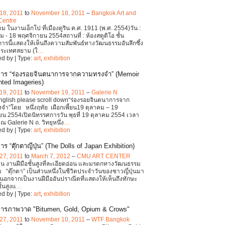
18, 2011
to
November 18, 2011
–
Bangkok Art and
Centre
 ในงานเอ็กโป ที่เมืองตูริน ค.ศ. 1911 (พ.ศ. 2554)วัน :
ม - 18 พฤศจิกายน 2554สถานที่ : ห้องสตูดิโอ ชั้น
ารนี้แสดงให้เห็นถึงความสัมพันธ์ทางวัฒนธรรมอันลึกซึ้ง
ประเทศสยาม (ใ
…
d by | Type:
art
,
exhibition
การ “ร่องรอยจินตนาการจากความทรงจำ” (Memoir
nted Imageries)
19, 2011
to
November 19, 2011
–
Galerie N
English please scroll down“ร่องรอยจินตนาการจาก
ำ”โดย หนึ่งฤทัย เผือกเพี้ยน19 ตุลาคม – 19
น 2554เปิดนิทรรศการวัน พุธที่ 19 ตุลาคม 2554 เวลา
ณ Galerie N ถ. วิทยุหนึ่ง
…
d by | Type:
art
,
exhibition
ร “ตุ๊กตาญี่ปุ่น” (The Dolls of Japan Exhibition)
27, 2011
to
March 7, 2012
–
CMU ART CENTER
่ปุ่น งานฝีมือชั้นสูงที่ละเอียดอ่อน และมรดกทางวัฒนธรรม
 “ตุ๊กตา” เป็นส่วนหนึ่งในชีวิตประจำวันของชาวญี่ปุ่นมา
 นอกจากเป็นงานฝีมืออันปราณีตที่แสดงให้เห็นถึงทักษะ
ั้นสูงแ
…
d by | Type:
art
,
exhibition
ารภาพวาด "Bitumen, Gold, Opium & Crows"
27, 2011
to
November 10, 2011
–
WTF Bangkok