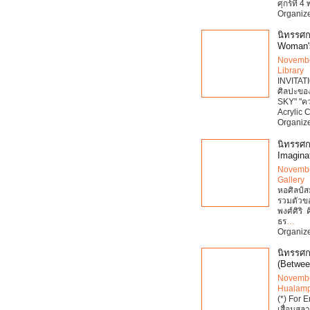
ศุกร์ที่
Organize
นิทรรศก
Woman's
Novembe
Library
INVITATI
ศิลปะขอ
SKY" "คว
Acrylic 
Organize
นิทรรศก
Imagina
Novembe
Gallery
หอศิลป์ส
รวมตัวของ
พงศ์ศิริ 
ธร
…
Organize
นิทรรศก
(Betwee
Novembe
Hualamp
(*) For 
เสื่อมสลา