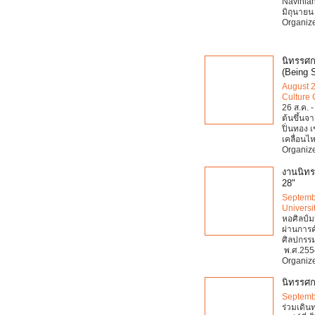
Navinlan
มิถุนาย
Organize
นิทรรศก
(Being 
August 2
Culture 
26 ส.ค. 
ต้นขึ้นจ
ปิ่นทอง 
เคลื่อน
Organize
งานนิทรร
28"
Septemb
Universi
หอศิลป์ม
ผ่านการ
ศิลปกรรม
พ.ศ.255
Organize
นิทรรศก
Septemb
ร่วมเดิน