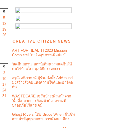
S
5
12
19
26
CREATIVE CITIZEN NEWS
ART FOR HEALTH 2023 Mission
Complete! “การ์ดสุขภาพเพื่อน้อง”
‘สดชื่นสถาน’ สถานีเติมความสดชื่นให้
S
คนไร้บ้านโดยมูลนิธิกระจกเงา
3
อรุณี อธิภาพงศ์ ผู้ร่วมก่อตั้ง AriAround
10
มุ่งสร้างสังคมแห่งความใจดีและอารีต่อ
17
กัน
24
31
WASTECARE เซรัมบำรุงผิวหน้าจาก
‘น้ำทิ้ง’ จากการย้อมผ้าด้วยครามที่
ปลอดภัยไร้สารเคมี
Ghost Rivers โดย Bruce Willen คืนชีพ
สายน้ำที่สูญหายจากการพัฒนาเมือง