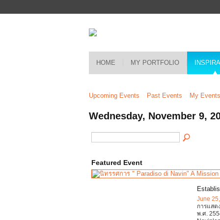
HOME
MY PORTFOLIO
INSPIR
Upcoming Events
Past Events
My Event
Wednesday, November 9, 2
Featured Event
Establi
June 25
การแสดงศ
พ.ศ. 255