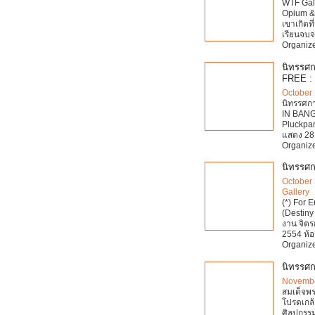
WTF Gal
Opium & 
เขาเกิดท
เรียนจบ
Organize
นิทรรศก
FREE :
October 
นิทรรศกา
IN BANGK
Pluckpan
แสดง 28
Organize
นิทรรศกา
October 
Gallery
(*) For 
(Destiny
งาน จิตร
2554 ห้อ
Organize
นิทรรศการ
Novembe
สมเด็จพ
โปรดเกล
ศิลปกรรม "