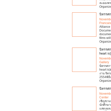
ละอองพร
Organize
นิทรรศก
Novembe
Francai
Alliance
Documen
documen
films wi
Organize
นิทรรศก
heart is)
Novembe
Gallery
นิทรรศกา
heart is
งาน จิตร
2554พิธี
Organize
นิทรรศก
Novembe
Center
เชิญชวน
นักศึกษา
แสดงผลงา