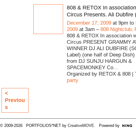
808 & RETOX In association 
Circus Presents. Ali Dubfire
December 17, 2009
at 9pm to
2009
at 3am –
808 Nightclub,
808 & RETOX In association wi
Circus PRESENT GRAMMY 
WINNER DJ ALI DUBFIRE (S
Label) (one half of Deep Dish)
from DJ SUNJU HARGUN &
SPACEMONKEY Co
…
Organized by RETOX & 808 | 
party
<
Previou
s
© 2009-2026 PORTFOLIOS*NET by
CreativeMOVE
. Powered by