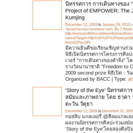
นิทรรศการ การเดินทางของ “คำ
Project of EMPOWER: The J
Kumjing
December 12, 2009
to
January 24, 2010
วัฒนธรรมแห่งกรุงเทพมหานคร, ชั้น 7 Read
http://www.portfolios.net/events/event/new
cancelTarget=http%3A%2F%2Fwww.portfo
#ixzz0ZPac1tPt
มีความยินดีขอเรียนเชิญท่านร่วม
พิธีเปิดนิทรรศการโครงการศิล
เวอร์ “การเดินทางของคำจิ่ง” 
รางวัลนานาชาติ “Freedom to C
2009 second prize พิธีเปิด : วัน
Organized by BACC | Type:
ar
‘Story of the Eye’ นิทรรศกา
สมัยและภาพถ่าย โดย ธาดา 
ตะวัน วัตุยา
December 12, 2009
to
December 31, 200
กอสสิบ แกลเลอรี่ @สีลมแกลเลอ
ผลงานนิทรรศการศิลปะร่วมสมั
‘Story of the Eye’โดยสองศิลปิน