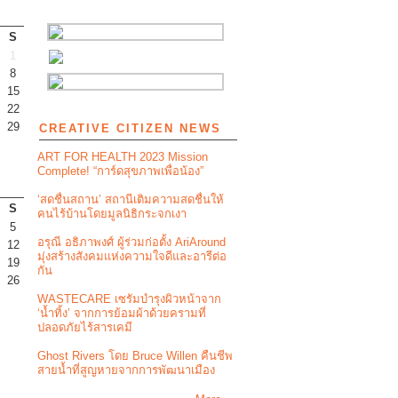
S
1
8
15
22
29
CREATIVE CITIZEN NEWS
ART FOR HEALTH 2023 Mission
Complete! “การ์ดสุขภาพเพื่อน้อง”
‘สดชื่นสถาน’ สถานีเติมความสดชื่นให้
S
คนไร้บ้านโดยมูลนิธิกระจกเงา
5
อรุณี อธิภาพงศ์ ผู้ร่วมก่อตั้ง AriAround
12
มุ่งสร้างสังคมแห่งความใจดีและอารีต่อ
19
กัน
26
WASTECARE เซรัมบำรุงผิวหน้าจาก
‘น้ำทิ้ง’ จากการย้อมผ้าด้วยครามที่
ปลอดภัยไร้สารเคมี
Ghost Rivers โดย Bruce Willen คืนชีพ
สายน้ำที่สูญหายจากการพัฒนาเมือง