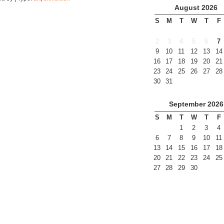
August
2026
S
M
T
W
T
F
2
3
4
5
6
7
9
10
11
12
13
14
16
17
18
19
20
21
23
24
25
26
27
28
30
31
September
2026
S
M
T
W
T
F
1
2
3
4
6
7
8
9
10
11
13
14
15
16
17
18
20
21
22
23
24
25
27
28
29
30