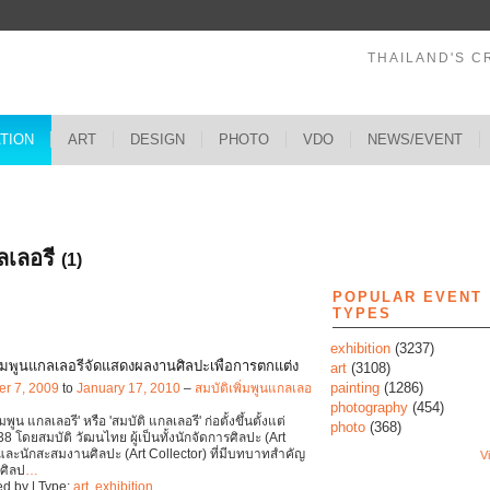
THAILAND'S C
ATION
ART
DESIGN
PHOTO
VDO
NEWS/EVENT
s
กลเลอรี
(1)
POPULAR EVENT
TYPES
exhibition
(3237)
พิ่มพูนแกลเลอรีจัดแสดงผลงานศิลปะเพื่อการตกแต่ง
art
(3108)
painting
(1286)
r 7, 2009
to
January 17, 2010
–
สมบัติเพิ่มพูนแกลเลอ
photography
(454)
่มพูน แกลเลอรี' หรือ 'สมบัติ แกลเลอรี' ก่อตั้งขึ้นตั้งแต่
photo
(368)
8 โดยสมบัติ วัฒนไทย ผู้เป็นทั้งนักจัดการศิลปะ (Art
และนักสะสมงานศิลปะ (Art Collector) ที่มีบทบาทสำคัญ
Vi
ศิลป
…
d by | Type:
art
,
exhibition