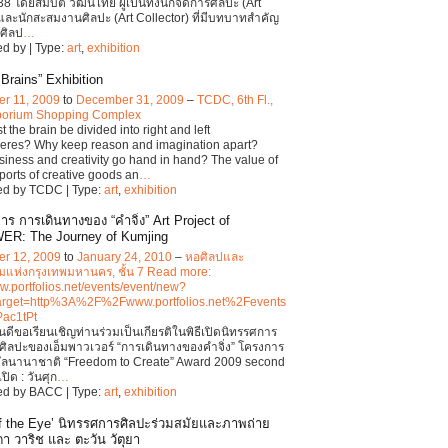
8 โดยสมบัติ วัฒนไทย ผู้เป็นทั้งนักจัดการศิลปะ (Art
และนักสะสมงานศิลปะ (Art Collector) ที่มีบทบาทสำคัญ
ศิลป
…
d by | Type:
art
,
exhibition
Brains” Exhibition
r 11, 2009
to
December 31, 2009
–
TCDC, 6th Fl.,
orium Shopping Complex
 the brain be divided into right and left
eres? Why keep reason and imagination apart?
siness and creativity go hand in hand? The value of
ports of creative goods an
…
ed by TCDC | Type:
art
,
exhibition
าร การเดินทางของ “คำจิ่ง” Art Project of
R: The Journey of Kumjing
r 12, 2009
to
January 24, 2010
–
หอศิลปและ
แห่งกรุงเทพมหานคร, ชั้น 7 Read more:
ww.portfolios.net/events/event/new?
arget=http%3A%2F%2Fwww.portfolios.net%2Fevents
Pac1tPt
นดีขอเรียนเชิญท่านร่วมเป็นเกียรติในพิธีเปิดนิทรรศการ
ิลปะของเอ็มพาวเวอร์ “การเดินทางของคำจิ่ง” โครงการ
ัลนานาชาติ “Freedom to Create” Award 2009 second
เปิด : วันศุก
…
ed by BACC | Type:
art
,
exhibition
of the Eye’ นิทรรศการศิลปะร่วมสมัยและภาพถ่าย
า วาริช และ ตะวัน วัตุยา