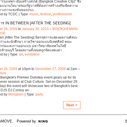
“กรุงเทพฯ เมืองสร้างสรรค์ (Bangkok Creative City)” ซึ่ง
ามแนวนโยบายของรัฐบาลที่ต้องการสร้างเสริมขีดความ
างการแข่งขันของประเ
…
ed by TCDC | Type:
music
,
festival
,
portfoliosnet
การ IN BETWEEN [AFTER THE SEEDING]
r 26, 2009
to
January 30, 2010
–
BO{OK}HEMIAN
USE
een [After The Seeding] นิทรรศการแสดงผลงานศิลปะ
์เก่าและนักศึกษา ภาควิชาออกแบบนิเทศศิลป์ คณะ
กรรมและการออกแบบ มหาวิทยาลัยเทคโนโลยี
ล้าธนบุรี โดยผลงานทั้งหมดถูกจัดแสดงผ่า
…
d by | Type:
art
,
exhibition
r 26, 2009
at 10pm to
December 27, 2009
at 2am –
ture
angkok's Premier Dubstep event gears up for its
st ever session at Club Culture. Set on December 26
day) the event will showcase two of Bangkok's best
 DJS DJ Conloy an
…
ed by
Mongkorn
| Type:
party
Next >
veMOVE
. Powered by