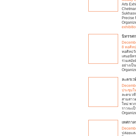
Arts Ex
Chetman
Sukhasva
Precise 
Organiz
exhibiti
นิทรรศกา
Decembe
8 หอศิล
หอศิลปวั
เสนอนิทร
ร่วมสมัย
อย่างเป
Organize
ละครเวที
Decembe
ประชุมให
ละครเวที
สามสาวต่
ใหม่ พวก
ราวจะเป็
Organiz
เทศกาลป
Decembe
ปล่อยแสง