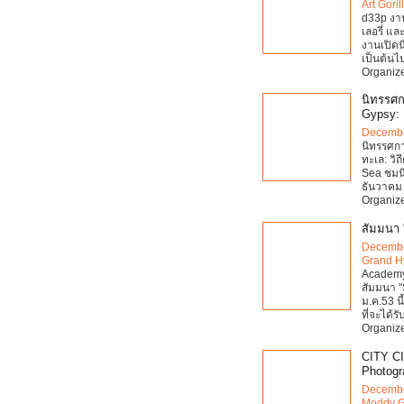
Art Goril
d33p งาน
เลอรี่ แล
งานเปิดน
เป็นต้นไป
Organize
นิทรรศก
Gypsy: 
Decembe
นิทรรศก
ทะเล: วิ
Sea ชมนิ
ธันวาคม
Organize
สัมมนา 
Decembe
Grand H
Academy 
สัมมนา "
ม.ค.53 น
ที่จะได้รั
Organize
CITY CI
Photogr
Decembe
Moddy G