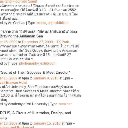
las (2nd Floor lido Siam)
นิทรรศการครบรอบ 3 ปีของอาร์ตกอริลล่าส์ อาร์ตแกล
ะ เทศกาลตุ๊กตาใต้ดินครั้งที่ 3 13 – 31 ธันวาคม 2552
ิทรรศการ: วันอาทิตย์ที่ 13 ธันวาคม ตั้งแต่ บ่าย 3 โมง
 เนื่องด้วยอ
…
d by Art Gorillas | Type:
music
,
art
,
exhibition
ารภาพถ่าย “ยิปซีทะเล: วิถีคนกล้าอันดามัน” Sea
Braving the Andaman Sea
r 15, 2009
to
December 27, 2009
–
TK Park
ารภาพถ่ายและกิจกรรมทางศิลปวัฒนธรรมในงาน “ยิปซี
ถีคนกล้าอันดามัน” Sea Gypsy: Braving the Andaman
ทรรศการภาพถ่าย: วันอังคารที่ 15 – อาทิตย์ที่ 27
 2552 ณ ลานสานฝัน ร
…
d by | Type:
photography
,
exhibition
"Secret of Their Success & Meet Director"
r 15, 2009
at 6pm to
January 9, 2010
at 1pm –
yatt Erawan Hotel
of Art University, San Francisco ขอเชิญร่วมงาน
Secret of Their Success & Meet Director" วันเสาร์ที่ 9
ี้ 13.00 น. ที่ โรงแรม แกรนด์ไฮแอทเอราวัณ โอกาสพิเศษ
บข้อมู
…
d by Academy of Art University | Type:
seminar
RCUS, A Circus of Illustration, Design, and
aphy
r 18, 2009
at 6pm to
January 15, 2010
at 7pm –
allery and Restaurant