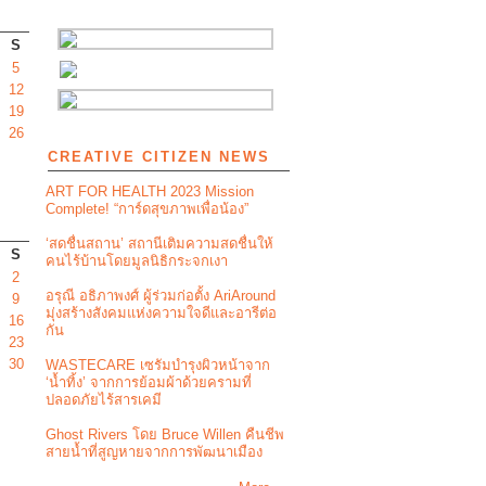
S
5
12
19
26
CREATIVE CITIZEN NEWS
ART FOR HEALTH 2023 Mission
Complete! “การ์ดสุขภาพเพื่อน้อง”
‘สดชื่นสถาน’ สถานีเติมความสดชื่นให้
S
คนไร้บ้านโดยมูลนิธิกระจกเงา
2
อรุณี อธิภาพงศ์ ผู้ร่วมก่อตั้ง AriAround
9
มุ่งสร้างสังคมแห่งความใจดีและอารีต่อ
16
กัน
23
30
WASTECARE เซรัมบำรุงผิวหน้าจาก
‘น้ำทิ้ง’ จากการย้อมผ้าด้วยครามที่
ปลอดภัยไร้สารเคมี
Ghost Rivers โดย Bruce Willen คืนชีพ
สายน้ำที่สูญหายจากการพัฒนาเมือง