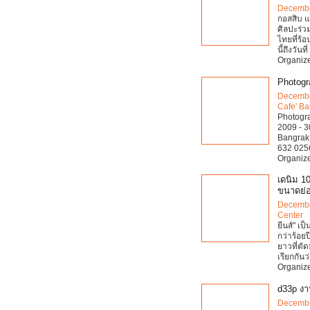
Decembe
กอสสิบ แ
ศิลปะร่ว
ไทยที่ร้อ
นี้ถึงวันที
Organize
Photogr
Decembe
Cafe' B
Photogra
2009 - 3
Bangrak 
632 0256
Organize
เดนิม 10
ขนาดย่
Decembe
Center
ยีนส์" เป
กว่าร้อย
ยาวที่ตั
เรียกกันว่
Organiz
d33p งา
Decembe