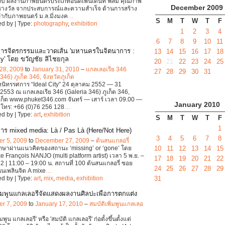
กับ ผลงานภาพยนตร์ประเภทอินดีเพนเด้นท์ ฟิล์ม คุณภาพ
December
2009
อรางวัล จากประสบการณ์และความสำเร็จ ด้านการสร้าง
กับภาพยนตร์ ม.ล.มิ่งมงค
…
S
M
T
W
T
F
d by | Type:
photography
,
exhibition
1
2
3
4
6
7
8
9
10
11
ารจิตรกรรมและวาดเส้น 'มหานครในจิตนาการ :
13
14
15
16
17
18
ty' โดย ขวัญชัย ลิไชยกุล
20
21
22
23
24
25
28, 2009
to
January 31, 2010
–
แกลเลอเรีย 346
27
28
29
30
31
346) ภูเก็ต 346, จังหวัดภูเก็ต
นิทรรศการ “Ideal City” 24 ตุลาคม 2552 — 31
553 ณ แกลเลอเรีย 346 (Galeria 346) ภูเก็ต 346,
ูเก็ต www.phuket346.com จันทร์ — เสาร์ เวลา 09.00 —
January
2010
 โทร: +66 (0)76 256 128
…
d by | Type:
art
,
exhibition
S
M
T
W
T
F
1
าร mixed media: Là / Pas Là (Here/Not Here)
3
4
5
6
7
8
r 5, 2009
to
December 27, 2009
–
ต้นสนแกลอรี่
10
11
12
13
14
15
กษาผ่านแนวคิดของสถานะ ‘missing’ or ‘gone’ โดย
 François NANJO (multi platform artist) เวลา 5 พ.ย. –
17
18
19
20
21
22
52 | 11:00 – 19:00 น. สถานที่ 100 ต้นสนแกลอรี่ ซอย
24
25
26
27
28
29
นเพลินจิต A mixe
…
31
d by | Type:
art
,
mix
,
media
,
exhibition
พิ่มพูนแกลเลอรีจัดแสดงผลงานศิลปะเพื่อการตกแต่ง
r 7, 2009
to
January 17, 2010
–
สมบัติเพิ่มพูนแกลเลอ
่มพูน แกลเลอรี' หรือ 'สมบัติ แกลเลอรี' ก่อตั้งขึ้นตั้งแต่