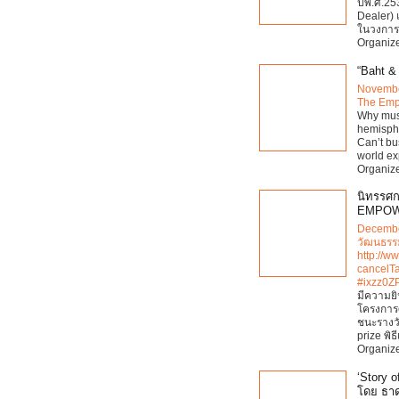
ปีพ.ศ.253
Dealer) 
ในวงการ
Organize
“Baht & 
Novembe
The Emp
Why must
hemisph
Can’t bu
world ex
Organiz
นิทรรศก
EMPOWE
Decembe
วัฒนธรรม
http://w
cancelT
#ixzz0Z
มีความยิ
โครงการศ
ชนะรางว
prize พิธี
Organiz
‘Story 
โดย ธาด