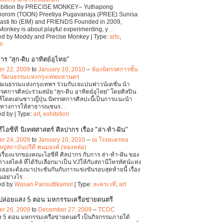
hibition By PRECISE MONKEY– Yuthapong
orom (TOON) Preetiya Pugavanaja (PREE) Sunisa
sti Ito (EIM) and FRIENDS Founded in 2009,
Monkey is about playful experimenting, y
…
ed by Moddy and Precise Monkey | Type:
arts
,
on
ร “สุก-ดิบ อาทิตย์อุไทย”
r 22, 2009
to
January 10, 2010
–
ห้องนิทรรศการชั้น
ปวัฒนธรรมแห่งกรุงเทพมหานคร
ฒนธรรมแห่งกรุงเทพฯ ร่วมกับเจแปนฟาวน์เดชั่น นำ
รศการศิลปะร่วมสมัย “สุก-ดิบ อาทิตย์อุไทย” โดยศิลปิน
ที่โดดเด่นชาวญี่ปุ่น นิทรรศการศิลปะนี้เป็นการแนะนำ
็นทางการให้สาธารณชนร
…
d by | Type:
art
,
exhibition
ไอซีที นิเทศศาสตร์ ศิลปากร เรื่อง "ล่า-ท้า-ฝัน"
r 24, 2009
to
January 10, 2010
–
ณ โรงละครหอ
ญ่สถาบันปรีดี พนมยงค์ (ทองหล่อ)
เรื่องแรกของคณะไอซีที ศิลปากร กับการ ล่า-ท้า-ฝัน ของ
างสไตล์ ที่ได้รับเลือกมาเป็น VJให้กับสถานีโทรทัศน์แห่ง
เธอจะต้องมาประชันกันกับการแข่งขันรอบสุดท้ายนี้ เรื่อง
นอย่างไร
…
ed by
Wasan Parisuttikamol
| Type:
ละครเวที
,
art
ล่อยแสง 5 ตอน มหกรรมเครือข่ายดนตรี
r 26, 2009
to
December 27, 2009
–
TCDC
 5 ตอน มหกรรมเครือข่ายดนตรี เป็นกิจกรรมภายใต้