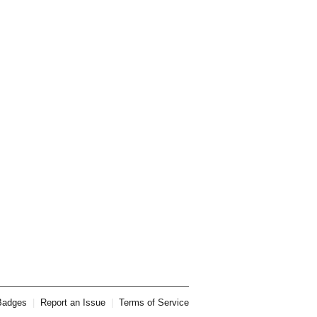
Badges
|
Report an Issue
|
Terms of Service