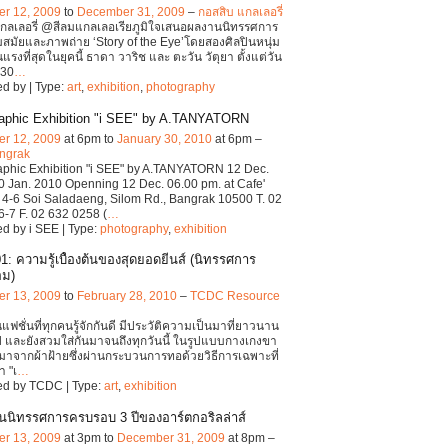
r 12, 2009
to
December 31, 2009
–
กอสสิบ แกลเลอรี่
กลเลอรี่ @สีลมแกลเลอเรียภูมิใจเสนอผลงานนิทรรศการ
มสมัยและภาพถ่าย ‘Story of the Eye’โดยสองศิลปินหนุ่ม
นแรงที่สุดในยุคนี้ ธาดา วาริช และ ตะวัน วัตุยา ตั้งแต่วัน
่ 30
…
d by | Type:
art
,
exhibition
,
photography
aphic Exhibition "i SEE" by A.TANYATORN
r 12, 2009
at 6pm to
January 30, 2010
at 6pm –
angrak
phic Exhibition "i SEE" by A.TANYATORN 12 Dec.
0 Jan. 2010 Openning 12 Dec. 06.00 pm. at Cafe'
4-6 Soi Saladaeng, Silom Rd., Bangrak 10500 T. 02
-7 F. 02 632 0258 (
…
d by i SEE | Type:
photography
,
exhibition
1: ความรู้เบื้องต้นของสุดยอดยีนส์ (นิทรรศการ
อม)
r 13, 2009
to
February 28, 2010
–
TCDC Resource
็นแฟชั่นที่ทุกคนรู้จักกันดี มีประวัติความเป็นมาที่ยาวนาน
ปี และยังสวมใส่กันมาจนถึงทุกวันนี้ ในรูปแบบกางเกงขา
ดมาจากผ้าฝ้ายซึ่งผ่านกระบวนการทอด้วยวิธีการเฉพาะที่
า "เ
…
ed by TCDC | Type:
art
,
exhibition
นนิทรรศการครบรอบ 3 ปีของอาร์ตกอริลล่าส์
r 13, 2009
at 3pm to
December 31, 2009
at 8pm –