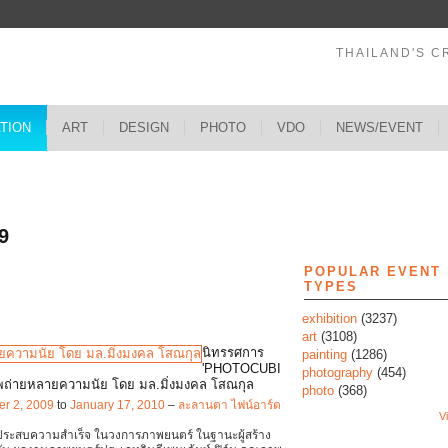
THAILAND'S C
ATION
ART
DESIGN
PHOTO
VDO
NEWS/EVENT
s
9
POPULAR EVENT
TYPES
exhibition
(3237)
art
(3108)
นิทรรศการ
painting
(1286)
'PHOTOCUBI
photography
(454)
ถ่ายหลายความนัย โดย มล.มิ่งมงคล โสณกุล
photo
(368)
r 2, 2009
to
January 17, 2010
–
ละลานตา ไฟน์อาร์ต
Vi
3
ประสบความสำเร็จ ในวงการภาพยนตร์ ในฐานะผู้สร้าง