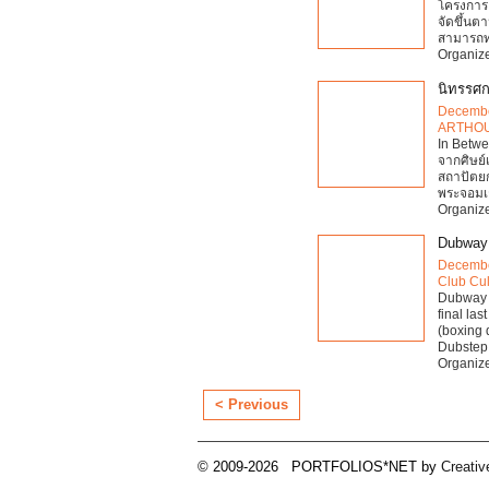
โครงการ 
จัดขึ้นต
สามารถท
Organiz
นิทรรศ
Decembe
ARTHO
In Betw
จากศิษย
สถาปัตย
พระจอมเก
Organize
Dubway
Decembe
Club Cul
Dubway B
final la
(boxing 
Dubstep
Organiz
< Previous
© 2009-2026 PORTFOLIOS*NET by
Creati