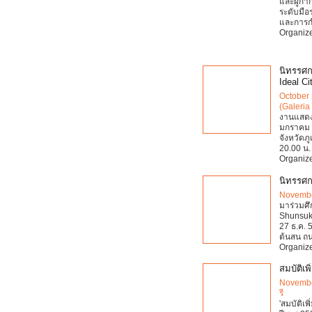
และผู้กำ
ระดับมื
และการกำ
Organize
นิทรรศก
Ideal Ci
October 
(Galeria 
งานแสดง
มกราคม 2
จังหวัดภ
20.00 น.
Organize
นิทรรศก
Novembe
มาร่วมศึ
Shunsuke
27 ธ.ค. 
ต้นสน ถน
Organize
สมบัติเ
Novembe
รี
'สมบัติเพิ