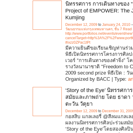
นิทรรศการ การเดินทางของ “คำ
Project of EMPOWER: The J
Kumjing
December 12, 2009
to
January 24, 2010
วัฒนธรรมแห่งกรุงเทพมหานคร, ชั้น 7 Read
http://www.portfolios.net/events/event/new
cancelTarget=http%3A%2F%2Fwww.portfo
#ixzz0ZPac1tPt
มีความยินดีขอเรียนเชิญท่านร่วม
พิธีเปิดนิทรรศการโครงการศิล
เวอร์ “การเดินทางของคำจิ่ง” 
รางวัลนานาชาติ “Freedom to C
2009 second prize พิธีเปิด : วัน
Organized by BACC | Type:
ar
‘Story of the Eye’ นิทรรศกา
สมัยและภาพถ่าย โดย ธาดา 
ตะวัน วัตุยา
December 12, 2009
to
December 31, 200
กอสสิบ แกลเลอรี่ @สีลมแกลเลอ
ผลงานนิทรรศการศิลปะร่วมสมั
‘Story of the Eye’โดยสองศิลปิน