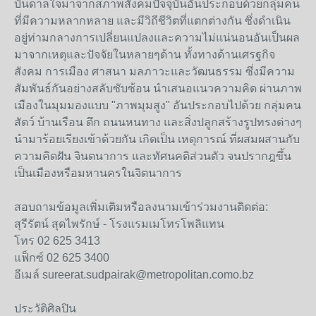
บันดาลใจมาจากสภาพสังคมปัจจุบันอันประกอบด้วยกลุ่มคน
ที่มีความหลากหลาย และมีวิถีชีวิตที่แตกต่างกัน ซึ่งดำเนิน
อยู่ท่ามกลางการเปลี่ยนแปลงและความไม่แน่นอนอันเป็นผล
มาจากเหตุและปัจจัยในหลายๆด้าน ทั้งทางด้านเศรฐกิจ
สังคม การเมือง ศาสนา มลภาวะและวัฒนธรรม ซึ่งมีความ
สัมพันธ์กันอย่างสลับซับซ้อน นำเสนอแนวความคิด ผ่านภาพ
เมืองในมุมมองแบบ "ภาพมุมสูง" อันประกอบไปด้วย กลุ่มคน
สัตว์ บ้านเรือน ตึก ถนนหนทาง และสิ่งปลูกสร้างรูปทรงต่างๆ
นำมาร้อยเรียงเข้าด้วยกัน เกิดเป็น เหตุการณ์ ที่ผสมผสานกับ
ความคิดฝัน จินตนาการ และทัศนคติส่วนตัว จนปรากฎขึ้น
เป็นเมืองหรือมหานครในจิตนาการ
สอบถามข้อมูลเพิ่มเติมหรือลงนามเข้าร่วมงานติดต่อ:
สุรีรัตน์ สุดไพรักษ์ - โรงแรมเมโทรโพลิแทน
โทร 02 625 3413
แฟ็กซ์ 02 625 3400
อีเมล์ sureerat.sudpairak@metropolitan.como.bz
ประวัติศิลปิน