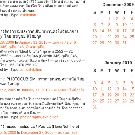
ลานเธอ พระองค์เจ้าสิริวัณณวรีนารีรัตน์ ผ่านผลงานภาพ
December
2009
ต่เริ่มทดลองวาดเส้น เรื่อยไปจนถึงแง่มุมความคิดต่อ
ณ์รอบตัว กลายเป็นคอล
…
S
M
T
W
T
F
d by | Type:
exhibition
1
2
3
4
6
7
8
9
10
11
13
14
15
16
17
18
ารจิตรกรรมและวาดเส้น 'มหานครในจิตนาการ :
ty' โดย ขวัญชัย ลิไชยกุล
20
21
22
23
24
25
28, 2009
to
January 31, 2010
–
แกลเลอเรีย 346
27
28
29
30
31
346) ภูเก็ต 346, จังหวัดภูเก็ต
นิทรรศการ “Ideal City” 24 ตุลาคม 2552 — 31
553 ณ แกลเลอเรีย 346 (Galeria 346) ภูเก็ต 346,
ูเก็ต www.phuket346.com จันทร์ — เสาร์ เวลา 09.00 —
January
2010
 โทร: +66 (0)76 256 128
…
d by | Type:
art
,
exhibition
S
M
T
W
T
F
1
การ 'PHOTOCUBISM' ภาพถ่ายหลายความนัย โดย
3
4
5
6
7
8
มงคล โสณกุล
10
11
12
13
14
15
r 2, 2009
to
January 17, 2010
–
ละลานตา ไฟน์อาร์ต
3
17
18
19
20
21
22
ประสบความสำเร็จ ในวงการภาพยนตร์ ในฐานะผู้สร้าง
24
25
26
27
28
29
กับ ผลงานภาพยนตร์ประเภทอินดีเพนเด้นท์ ฟิล์ม คุณภาพ
31
อรางวัล จากประสบการณ์และความสำเร็จ ด้านการสร้าง
กับภาพยนตร์ ม.ล.มิ่งมงค
…
d by | Type:
photography
,
exhibition
าร mixed media: Là / Pas Là (Here/Not Here)
r 5, 2009
to
December 27, 2009
–
ต้นสนแกลอรี่