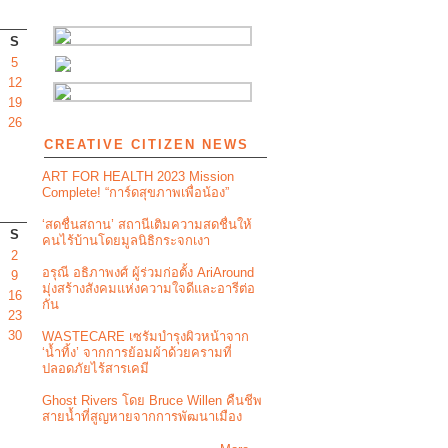
S
5
12
19
26
CREATIVE CITIZEN NEWS
ART FOR HEALTH 2023 Mission
Complete! “การ์ดสุขภาพเพื่อน้อง”
‘สดชื่นสถาน’ สถานีเติมความสดชื่นให้
S
คนไร้บ้านโดยมูลนิธิกระจกเงา
2
อรุณี อธิภาพงศ์ ผู้ร่วมก่อตั้ง AriAround
9
มุ่งสร้างสังคมแห่งความใจดีและอารีต่อ
16
กัน
23
30
WASTECARE เซรัมบำรุงผิวหน้าจาก
‘น้ำทิ้ง’ จากการย้อมผ้าด้วยครามที่
ปลอดภัยไร้สารเคมี
Ghost Rivers โดย Bruce Willen คืนชีพ
สายน้ำที่สูญหายจากการพัฒนาเมือง