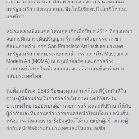
เวียดนาม ออสเตรเลีย มัลดีฟ ฮ่องกง สิงคโปร์ นิวซีแลนด์
สหรัฐอเมริกา อังกฤษ สเปน อินโดนีเซีย ตรุกี เม็กซิโก และ
แอฟริกา
หม่อมหลวงมิ่งมงคล โสณกุล เกิดเมื่อปีพ.ศ.2514 ที่กรุงเทพฯ
จบการศึกษาระดับปริญญาตรีทางด้านศิลปกรรม สาขา
ศิลปะภาพถ่าย จาก San Francisco Art Institute ประเทศ
สหรัฐอเมริกา ผ่านประสบการณ์การทำงานใน Museum of
Modern Art (MOMA) ณ กรุงนิวยอร์ค และการสร้าง
ภาพยนตร์อิสระในเมืองลอสแองเจลลิส ก่อนที่จะเดินทาง
กลับประเทศไทย
นับตั้งแต่ปีพ.ศ. 2543 ชื่อของคุณเต่านาก็เป็นที่รู้จักกันดีใน
ฐานะผู้มีส่วนร่วมในการก่อกำเนิดภาพยนตร์อิสระใน
ประเทศไทย เธอยังเป็นผู้อำนวยการสร้างและที่ปรึกษาให้กับ
ผู้กำกับและทีมงานสร้างภาพยนตร์หน้าใหม่ทั้งแบบหนังสั้น
หนังสารคดีหลายราย ซึ่งปัจจุบันก็ได้กลายเป็นผู้สร้างและผู้
กำกับหนังชื่อดังระดับประเทศและในแถบเอเชีย