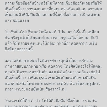
ความเกี่ยวข้องกันบ้างหรือไม่มีความเกี่ยวข้องกันเลย เพื่อให้
เกิดเป็นเรื่องราวของตนเองที่สอดแทรกทัศนคติและความคิด
เห็นส่วนตัวที่ศิลปินมีต่อสถานที่นั้นๆ ทั้งด้านการเมือง สังคม
และวัฒนธรรม
"อาชีพคือโปรดิวเซอร์หนัง พอทำไปนานๆ ก็เริ่มเบื่อเหมือน
กัน จริงๆ แล้วก็เรียนมาด้านการถ่ายรูปแต่ไม่ได้ทำมาสิบปี
แล้ว ก็มีหลายๆ คนแนะให้กลับมาทำอีก" คุณเต่านา เกริ่น
ถึงที่มาของงานนี้
ผลงานที่นำมาแสดงในนิทรรศการชุดนี้ เป็นการจัดวาง
ภาพถ่ายแบบภาพต่อ หรือ 'คอลลาจ' โดยศิลปินจงใจให้แต่ละ
ภาพไม่มีความหมายในตัวเอง แต่เมื่อนำมารวมกันจะก่อให้
เกิดเป็นเรื่องราวที่สมบูรณ์ เช่นเดียวกับแนวคิดของศิลปิน
แนวคิวบิสซึ่มในช่วงกลางศตวรรษที่ 20 ที่นำชิ้นส่วนรูปทรง
ต่างๆ มาประกอบขึ้นเป็นเรื่องราวใหม่
"คอนเซปต์ก็คือ คำว่า 'โฟโต้คิวบิสซึ่ม' ซึ่งเป็นการรวมกัน
ของงานภาพถ่ายและศิลปะแบบคิวบิสซึ่ม เอาสิ่งของง่ายๆ