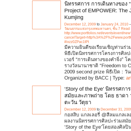
นิทรรศการ การเดินทางของ “คำ
Project of EMPOWER: The J
Kumjing
December 12, 2009
to
January 24, 2010
วัฒนธรรมแห่งกรุงเทพมหานคร, ชั้น 7 Read
http://www.portfolios.net/events/event/new
cancelTarget=http%3A%2F%2Fwww.portfo
#ixzz0ZPac1tPt
มีความยินดีขอเรียนเชิญท่านร่วม
พิธีเปิดนิทรรศการโครงการศิล
เวอร์ “การเดินทางของคำจิ่ง” 
รางวัลนานาชาติ “Freedom to C
2009 second prize พิธีเปิด : วัน
Organized by BACC | Type:
ar
‘Story of the Eye’ นิทรรศกา
สมัยและภาพถ่าย โดย ธาดา 
ตะวัน วัตุยา
December 12, 2009
to
December 31, 200
กอสสิบ แกลเลอรี่ @สีลมแกลเลอ
ผลงานนิทรรศการศิลปะร่วมสมั
‘Story of the Eye’โดยสองศิลปิน