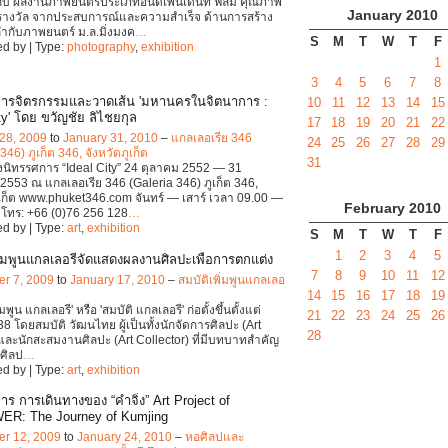
กับ ผลงานภาพยนตร์ประเภทอินดีเพนเด้นท์ ฟิล์ม คุณภาพ
January
2010
อรางวัล จากประสบการณ์และความสำเร็จ ด้านการสร้าง
กับภาพยนตร์ ม.ล.มิ่งมงค
…
S
M
T
W
T
F
d by | Type:
photography
,
exhibition
1
3
4
5
6
7
8
ารจิตรกรรมและวาดเส้น 'มหานครในจิตนาการ :
10
11
12
13
14
15
ty' โดย ขวัญชัย ลิไชยกุล
17
18
19
20
21
22
28, 2009
to
January 31, 2010
–
แกลเลอเรีย 346
24
25
26
27
28
29
346) ภูเก็ต 346, จังหวัดภูเก็ต
31
นิทรรศการ “Ideal City” 24 ตุลาคม 2552 — 31
553 ณ แกลเลอเรีย 346 (Galeria 346) ภูเก็ต 346,
ูเก็ต www.phuket346.com จันทร์ — เสาร์ เวลา 09.00 —
February
2010
 โทร: +66 (0)76 256 128
…
d by | Type:
art
,
exhibition
S
M
T
W
T
F
1
2
3
4
5
พิ่มพูนแกลเลอรีจัดแสดงผลงานศิลปะเพื่อการตกแต่ง
7
8
9
10
11
12
r 7, 2009
to
January 17, 2010
–
สมบัติเพิ่มพูนแกลเลอ
14
15
16
17
18
19
่มพูน แกลเลอรี' หรือ 'สมบัติ แกลเลอรี' ก่อตั้งขึ้นตั้งแต่
21
22
23
24
25
26
8 โดยสมบัติ วัฒนไทย ผู้เป็นทั้งนักจัดการศิลปะ (Art
28
และนักสะสมงานศิลปะ (Art Collector) ที่มีบทบาทสำคัญ
ศิลป
…
d by | Type:
art
,
exhibition
าร การเดินทางของ “คำจิ่ง” Art Project of
R: The Journey of Kumjing
r 12, 2009
to
January 24, 2010
–
หอศิลปและ