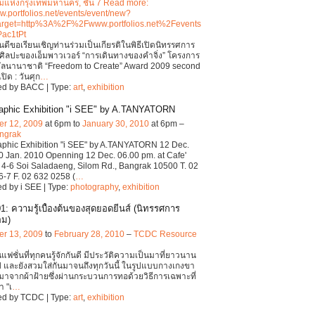
แห่งกรุงเทพมหานคร, ชั้น 7 Read more:
ww.portfolios.net/events/event/new?
arget=http%3A%2F%2Fwww.portfolios.net%2Fevents
Pac1tPt
นดีขอเรียนเชิญท่านร่วมเป็นเกียรติในพิธีเปิดนิทรรศการ
ิลปะของเอ็มพาวเวอร์ “การเดินทางของคำจิ่ง” โครงการ
ัลนานาชาติ “Freedom to Create” Award 2009 second
เปิด : วันศุก
…
ed by BACC | Type:
art
,
exhibition
aphic Exhibition "i SEE" by A.TANYATORN
r 12, 2009
at 6pm to
January 30, 2010
at 6pm –
angrak
phic Exhibition "i SEE" by A.TANYATORN 12 Dec.
0 Jan. 2010 Openning 12 Dec. 06.00 pm. at Cafe'
4-6 Soi Saladaeng, Silom Rd., Bangrak 10500 T. 02
-7 F. 02 632 0258 (
…
d by i SEE | Type:
photography
,
exhibition
1: ความรู้เบื้องต้นของสุดยอดยีนส์ (นิทรรศการ
อม)
r 13, 2009
to
February 28, 2010
–
TCDC Resource
็นแฟชั่นที่ทุกคนรู้จักกันดี มีประวัติความเป็นมาที่ยาวนาน
ปี และยังสวมใส่กันมาจนถึงทุกวันนี้ ในรูปแบบกางเกงขา
ดมาจากผ้าฝ้ายซึ่งผ่านกระบวนการทอด้วยวิธีการเฉพาะที่
า "เ
…
ed by TCDC | Type:
art
,
exhibition