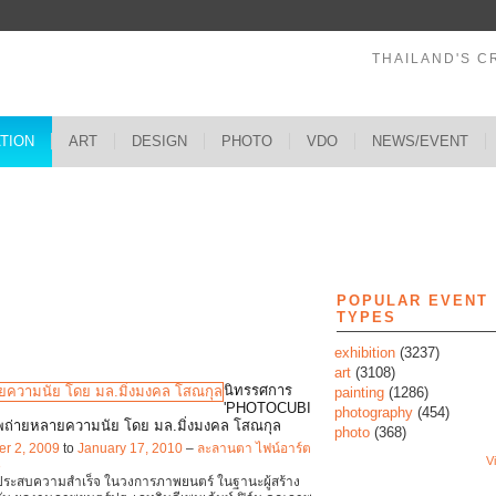
THAILAND'S C
ATION
ART
DESIGN
PHOTO
VDO
NEWS/EVENT
s
POPULAR EVENT
TYPES
exhibition
(3237)
art
(3108)
นิทรรศการ
painting
(1286)
'PHOTOCUBI
photography
(454)
ถ่ายหลายความนัย โดย มล.มิ่งมงคล โสณกุล
photo
(368)
r 2, 2009
to
January 17, 2010
–
ละลานตา ไฟน์อาร์ต
Vi
3
ประสบความสำเร็จ ในวงการภาพยนตร์ ในฐานะผู้สร้าง