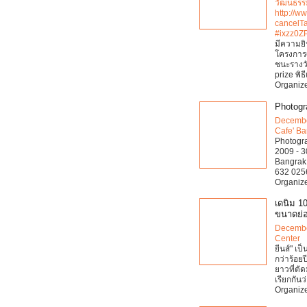
วัฒนธรรม
http://w
cancelT
#ixzz0Z
มีความยิ
โครงการศ
ชนะรางว
prize พิธี
Organiz
Photogr
Decembe
Cafe' B
Photogra
2009 - 3
Bangrak 
632 0256
Organize
เดนิม 10
ขนาดย่
Decembe
Center
ยีนส์" เป
กว่าร้อย
ยาวที่ตั
เรียกกันว่
Organiz