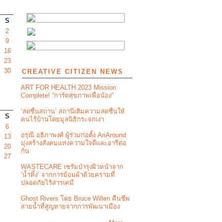
S
2
9
16
23
30
CREATIVE CITIZEN NEWS
ART FOR HEALTH 2023 Mission
Complete! “การ์ดสุขภาพเพื่อน้อง”
‘สดชื่นสถาน’ สถานีเติมความสดชื่นให้
S
คนไร้บ้านโดยมูลนิธิกระจกเงา
6
อรุณี อธิภาพงศ์ ผู้ร่วมก่อตั้ง AriAround
13
มุ่งสร้างสังคมแห่งความใจดีและอารีต่อ
20
กัน
27
WASTECARE เซรัมบำรุงผิวหน้าจาก
‘น้ำทิ้ง’ จากการย้อมผ้าด้วยครามที่
ปลอดภัยไร้สารเคมี
Ghost Rivers โดย Bruce Willen คืนชีพ
สายน้ำที่สูญหายจากการพัฒนาเมือง