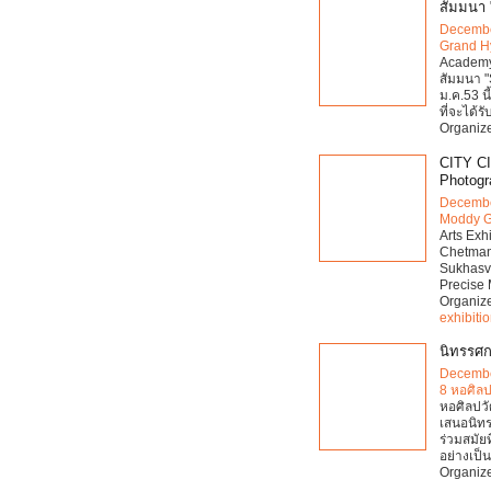
สัมมนา 
Decembe
Grand H
Academy 
สัมมนา "
ม.ค.53 น
ที่จะได้รั
Organize
CITY CI
Photogr
Decembe
Moddy G
Arts Ex
Chetman
Sukhasva
Precise 
Organiz
exhibiti
นิทรรศกา
Decembe
8 หอศิล
หอศิลปวั
เสนอนิทร
ร่วมสมัย
อย่างเป
Organize