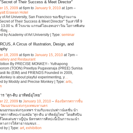
"Secret of Their Success & Meet Director"
r 15, 2009
at 6pm to
January 9, 2010
at 1pm –
yatt Erawan Hotel
of Art University, San Francisco ขอเชิญร่วมงาน
Secret of Their Success & Meet Director" วันเสาร์ที่ 9
ี้ 13.00 น. ที่ โรงแรม แกรนด์ไฮแอทเอราวัณ โอกาสพิเศษ
บข้อมู
…
d by Academy of Art University | Type:
seminar
RCUS, A Circus of Illustration, Design, and
aphy
r 18, 2009
at 6pm to
January 15, 2010
at 7pm –
allery and Restaurant
hibition By PRECISE MONKEY– Yuthapong
orom (TOON) Preetiya Pugavanaja (PREE) Sunisa
sti Ito (EIM) and FRIENDS Founded in 2009,
Monkey is about playful experimenting, y
…
ed by Moddy and Precise Monkey | Type:
arts
,
on
ร “สุก-ดิบ อาทิตย์อุไทย”
r 22, 2009
to
January 10, 2010
–
ห้องนิทรรศการชั้น
ปวัฒนธรรมแห่งกรุงเทพมหานคร
ฒนธรรมแห่งกรุงเทพฯ ร่วมกับเจแปนฟาวน์เดชั่น นำ
รศการศิลปะร่วมสมัย “สุก-ดิบ อาทิตย์อุไทย” โดยศิลปิน
ที่โดดเด่นชาวญี่ปุ่น นิทรรศการศิลปะนี้เป็นการแนะนำ
็นทางการให้สาธารณชนร
…
d by | Type:
art
,
exhibition