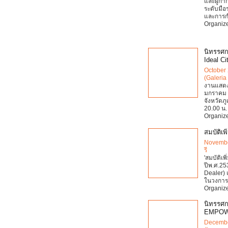
และผู้กำ
ระดับมื
และการกำ
Organize
นิทรรศก
Ideal Ci
October 
(Galeria 
งานแสดง
มกราคม 2
จังหวัดภ
20.00 น.
Organize
สมบัติเ
Novembe
รี
'สมบัติเพิ
ปีพ.ศ.253
Dealer) 
ในวงการ
Organize
นิทรรศก
EMPOWE
Decembe