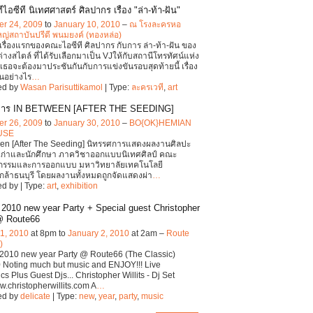
ไอซีที นิเทศศาสตร์ ศิลปากร เรื่อง "ล่า-ท้า-ฝัน"
r 24, 2009
to
January 10, 2010
–
ณ โรงละครหอ
ญ่สถาบันปรีดี พนมยงค์ (ทองหล่อ)
เรื่องแรกของคณะไอซีที ศิลปากร กับการ ล่า-ท้า-ฝัน ของ
างสไตล์ ที่ได้รับเลือกมาเป็น VJให้กับสถานีโทรทัศน์แห่ง
เธอจะต้องมาประชันกันกับการแข่งขันรอบสุดท้ายนี้ เรื่อง
นอย่างไร
…
ed by
Wasan Parisuttikamol
| Type:
ละครเวที
,
art
การ IN BETWEEN [AFTER THE SEEDING]
r 26, 2009
to
January 30, 2010
–
BO{OK}HEMIAN
USE
een [After The Seeding] นิทรรศการแสดงผลงานศิลปะ
์เก่าและนักศึกษา ภาควิชาออกแบบนิเทศศิลป์ คณะ
กรรมและการออกแบบ มหาวิทยาลัยเทคโนโลยี
ล้าธนบุรี โดยผลงานทั้งหมดถูกจัดแสดงผ่า
…
d by | Type:
art
,
exhibition
e 2010 new year Party + Special guest Christopher
 @ Route66
1, 2010
at 8pm to
January 2, 2010
at 2am –
Route
)
 2010 new year Party @ Route66 (The Classic)
 Noting much but music and ENJOY!!! Live
cs Plus Guest Djs... Christopher Willits - Dj Set
ww.christopherwillits.com A
…
ed by
delicate
| Type:
new
,
year
,
party
,
music