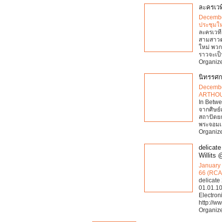
ละครเวที
Decembe
ประชุมให
ละครเวที
สามสาวต่
ใหม่ พวก
ราวจะเป็
Organiz
นิทรรศ
Decembe
ARTHO
In Betw
จากศิษย
สถาปัตย
พระจอมเก
Organize
delicat
Willits
January 
66 (RCA
delicate
01.01.10
Electroni
http://w
Organiz