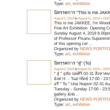
Type:
art
,
exhibition
นิทรรศการ "This is me JAK
August 1, 2019
to
August 31, 2019
–
333G
This is me JAKKEE, I'm Woodcu
Fine Art Exhibition Opening 
Sunday August 4, 2019 6.00p
of Professor Pisanu Supanimit
of this opening cer
…
Organized by
NEWS PORTFO
Type:
art
,
exhibition
นิทรรศการ ''สู่" (To)
August 2, 2019
to
August 31, 2019
–
TART
'' สู่ '' อุทัย นพศิริ 02-31 สิงหาค
อังคาร - วันอาทิตย์ 17:00 - 2
อรี '' To '' Utai Nopsiri 02-31 
Tuesday - Sunday 17:00 - 23:
gallery &nb
…
Organized by
NEWS PORTFO
Type:
art
,
exhibition