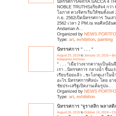
นิทรรศการARIYA SACCA 4 T
NOBLE TRUTHSอริยสัจ4 กว่า 6
โอภาส ดวงจิตรเริ่มให้ชมตั้งแต่
ก.ย. 2562เปิดนิทรรศการ วันเสาร์
2562 เวลา 2 PM.ณ หอศิลป์อันด
Andaman A
…
Organized by
NEWS PORTFO
Type:
art
,
exhibition
,
painting
นิทรรศการ " . . . "
August 25, 2019
to
January 10, 2020
–
Bu
Indapanno Archives‎
" . . . "เมื่อว่างจากความเป็นฉัน
เรา ..นิทรรศการ กลางน้ำ ชิ้นแ
เรียบร้อยแล้ว ..ชะโงกดูเงาในน้ำ 
อะไร.นิทรรศการศิลปะ โดย อาจา
ชัยประเสริฐเปิดงานเต็มรูปแ
…
Organized by
NEWS PORTFO
Type:
art
,
exhibition
นิทรรศการ "จูราสสิก พลาสติ
August 26, 2019
to
October 14, 2019
–
Ch