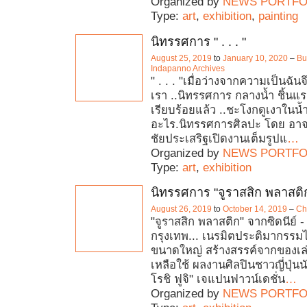
Organized by
NEWS PORTFO
Type:
art
,
exhibition
,
painting
นิทรรศการ " . . . "
August 25, 2019
to
January 10, 2020
–
Bu
Indapanno Archives‎
" . . . "เมื่อว่างจากความเป็นฉัน
เรา ..นิทรรศการ กลางน้ำ ชิ้นแ
เรียบร้อยแล้ว ..ชะโงกดูเงาในน้ำ 
อะไร.นิทรรศการศิลปะ โดย อาจา
ชัยประเสริฐเปิดงานเต็มรูปแ
…
Organized by
NEWS PORTFO
Type:
art
,
exhibition
นิทรรศการ "จูราสสิก พลาสติ
August 26, 2019
to
October 14, 2019
–
Ch
"จูราสสิก พลาสติก" จากซิดนีย์ - เ
กรุงเทพ... เนรมิตประติมากรรม
ขนาดใหญ่ สร้างสรรค์จากของเล
เหลือใช้ ผลงานศิลปินชาวญี่ปุ่นนั
โรชิ ฟูจิ" เจแปนฟาวน์เดชั่น
…
Organized by
NEWS PORTFO