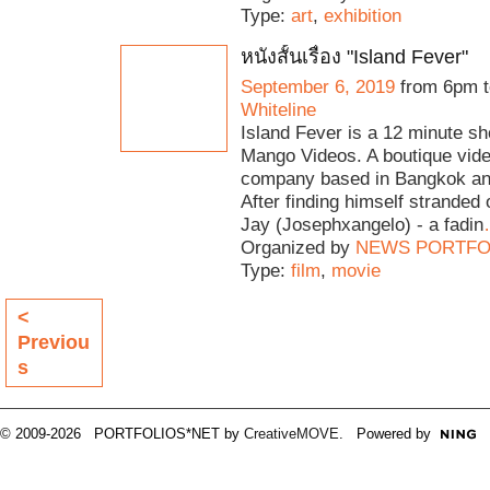
Type:
art
,
exhibition
หนังสั้นเรื่อง "Island Fever"
September 6, 2019
from 6pm t
Whiteline
Island Fever is a 12 minute sho
Mango Videos. A boutique vide
company based in Bangkok an
After finding himself stranded 
Jay (Josephxangelo) - a fadin
Organized by
NEWS PORTFO
Type:
film
,
movie
<
Previou
s
© 2009-2026 PORTFOLIOS*NET by
CreativeMOVE
. Powered by