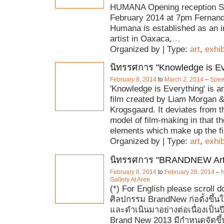
HUMANA Opening reception Sa
February 2014 at 7pm Fernan
Humana is established as an 
artist in Oaxaca,
…
Organized by | Type:
art
,
exhib
นิทรรศการ "Knowledge is Ev
February 8, 2014
to
March 2, 2014
–
Spee
'Knowledge is Everything' is a
film created by Liam Morgan 
Krogsgaard. It deviates from th
model of film-making in that t
elements which make up the fi
Organized by | Type:
art
,
exhib
นิทรรศการ "BRANDNEW Art 
February 8, 2014
to
February 28, 2014
–
Gallery At Aree
(*) For English please scroll
ศิลปกรรม BrandNew ก่อตั้งขึ้น
และดำเนินมาอย่างต่อเนื่องเป็นปีที
Brand New 2013 มีกำหนดจัดขึ้