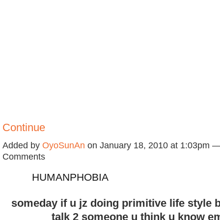
Continue
Added by
OyoSunAn
on January 18, 2010 at 1:03pm 
Comments
HUMANPHOBIA
someday if u jz doing primitive life style 
talk 2 someone u think u know e