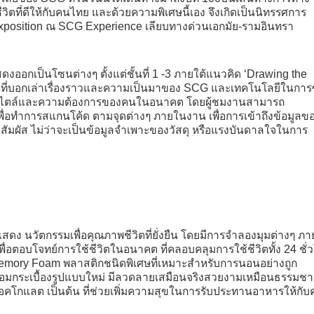
วิตที่ดีให้กับคนไทย และด้วยความพิเศษนี้เอง จึงเกิดเป็นนิทรรศการ
xposition ณ SCG Experience เลียบทางด่วนเอกมัย-รามอินทรา
ป็นโซนต่างๆ ตั้งแต่ชั้นที่ 1 -3 ภายใต้แนวคิด ‘Drawing the
นที่บอกเล่าเรื่องราวและความเป็นมาของ SCG และเทคโนโลยีในการซ
ไลฟ์สไตล์และความต้องการของคนในอนาคต โดยผู้ชมงานสามารถ
ื่อทำการสแกนโค้ด ตามจุดต่างๆ ภายในงาน เพื่อการเข้าถึงข้อมูลข
วสัมผัส ไม่ว่าจะเป็นข้อมูลจำเพาะของวัสดุ หรือแรงบันดาลใจในการ
ง นวัตกรรมเพื่อคุณภาพชีวิตที่ยั่งยืน โดยมีการจำลองมุมต่างๆ ภ
ื่อตอบโจทย์การใช้ชีวิตในอนาคต ที่คลอบคลุมการใช้ชีวิตทั้ง 24 ชั่
ก Memory Foam พลาสติกชนิดพิเศษที่เหมาะสำหรับการนอนอย่างถูก
พร้อมกระเบื้องรูปแบบใหม่ มีลวดลายเสมือนจริงสวยงามเหมือนธรรมชา
ิ่นช็อคโกแลต เป็นต้น ที่ช่วยเพิ่มความสุขในการรับประทานอาหารให้กับ