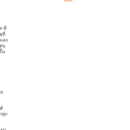
More…
 ที่
ที่
วเอง
ช่น
ึ้น
วย
ด้
ำทุก
รูป