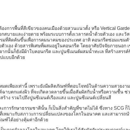
ารพื้นที่สีเขียวของคนเมืองด้วยสวนแนวตั้ง หรือ Vertical Garden
ดวกสบายและง่ายดาย พร้อมระบบการตั้งเวลารดน้ำด้วยตัวเอง และวัสดุ
กรรมที่คิดค้นขึ้นเพื่อการคมนาคมของประเทศ อาทิ คอนกรีตซ่อมแซมตั
ตัวเอง ด้วยสารพิเศษที่ผสมอยู่ในคอนกรีต โดยอาศัยปัจจัยภายนอก เ
กนั้นก็ยังมีผ้าใบคอนกรีต และปูนซีเมนต์ผสมน้ำทะเล ที่สร้างสรรค์ข
ูปแบบอีกด้วย
ียงเท่านี้ เพราะยังมีผลิตภัณฑ์ที่ตอบโจทย์ในด้านความสวยงาม
าบตกแต่งผิว ที่จะเกิดลวดลายขึ้นเมื่อสัมผัสกับน้ำหรือความชื้น ช่
อสร้าง รวมไปถึงปูนซีเมนต์เรืองแสง และปูนซีเมนต์เปลี่ยนสี
การรักษาธรรมชาตินั้น ก็เป็นสิ่งสำคัญที่ขาดไม่ได้ ซึ่งทาง SCG ก็ไ
ม่ ที่เหมาะกับสภาวะการเปลี่ยนแปลงของโลกในอนาคต และสามารถน
์ได้อย่างคุ้มค่าอีกด้วย
เป็นการจำลองโลกในอนาคต โดยให้เราได้สัมผัสกับประสบการณ์และ