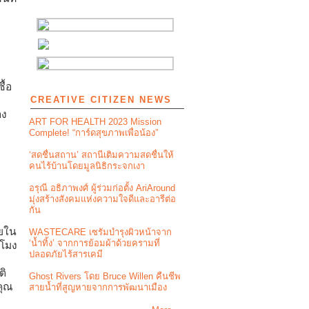
ื้อ
CREATIVE CITIZEN NEWS
อง
ART FOR HEALTH 2023 Mission
Complete! “การ์ดสุขภาพเพื่อน้อง”
‘สดชื่นสถาน’ สถานีเติมความสดชื่นให้
คนไร้บ้านโดยมูลนิธิกระจกเงา
อรุณี อธิภาพงศ์ ผู้ร่วมก่อตั้ง AriAround
มุ่งสร้างสังคมแห่งความใจดีและอารีต่อ
กัน
ายใน
WASTECARE เซรัมบำรุงผิวหน้าจาก
‘น้ำทิ้ง’ จากการย้อมผ้าด้วยครามที่
วโมง
ปลอดภัยไร้สารเคมี
ติ
Ghost Rivers โดย Bruce Willen คืนชีพ
คุณ
สายน้ำที่สูญหายจากการพัฒนาเมือง