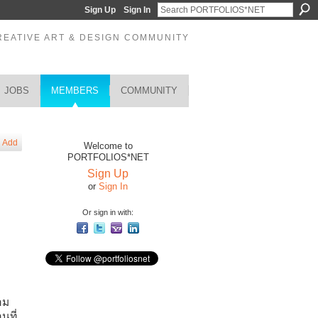
Sign Up
Sign In
REATIVE ART & DESIGN COMMUNITY
JOBS
MEMBERS
COMMUNITY
Add
Welcome to
PORTFOLIOS*NET
Sign Up
or
Sign In
Or sign in with:
าม
นที่