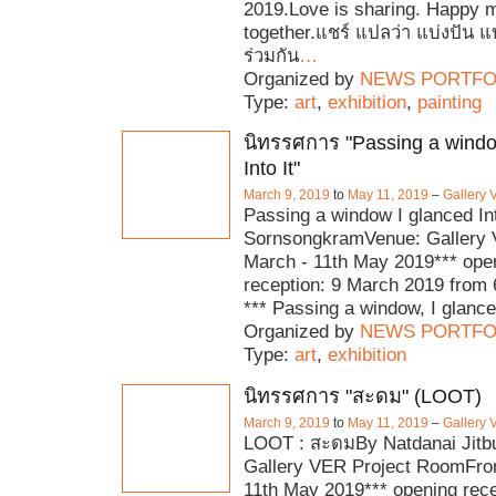
2019.Love is sharing. Happy
together.แชร์ แปลว่า แบ่งปัน แ
ร่วมกัน
…
Organized by
NEWS PORTFO
Type:
art
,
exhibition
,
painting
นิทรรศการ "Passing a windo
Into It"
March 9, 2019
to
May 11, 2019
–
Gallery
Passing a window I glanced Int
SornsongkramVenue: Gallery
March - 11th May 2019*** ope
reception: 9 March 2019 from
*** Passing a window, I glanced
Organized by
NEWS PORTFO
Type:
art
,
exhibition
นิทรรศการ "สะดม" (LOOT)
March 9, 2019
to
May 11, 2019
–
Gallery
LOOT : สะดมBy Natdanai Jitb
Gallery VER Project RoomFro
11th May 2019*** opening rece