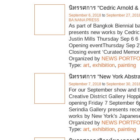
นิทรรศการ "Cedric Arnold & J
September 6, 2018
to
September 27, 201
BA:NANA:PRESS
As part of Bangkok Biennial b
presents new works by Cedric
Justin Mills Thursday Sep 6 6
Opening eventThursday Sep 2
Closing event ‘Curated Memor
Organized by
NEWS PORTFO
Type:
art
,
exhibition
,
painting
นิทรรศการ "New York Abstra
September 7, 2018
to
September 30, 201
For our September show and th
Creative District Gallery Hopp
opening Friday 7 September 
Serindia Gallery presents rece
works by New York's Japanese 
Organized by
NEWS PORTFO
Type:
art
,
exhibition
,
painting