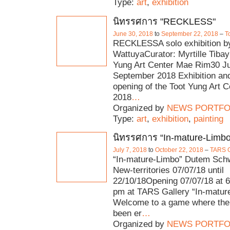
Type:
art
,
exhibition
นิทรรศการ "RECKLESS"
June 30, 2018
to
September 22, 2018
–
T
RECKLESSA solo exhibition b
WattuyaCurator: Myrtille Tibay
Yung Art Center Mae Rim30 J
September 2018 Exhibition an
opening of the Toot Yung Art C
2018
…
Organized by
NEWS PORTFO
Type:
art
,
exhibition
,
painting
นิทรรศการ “In-mature-Limbo
July 7, 2018
to
October 22, 2018
–
TARS G
“In-mature-Limbo” Dutem Sch
New-territories 07/07/18 until
22/10/18Opening 07/07/18 at 6
pm at TARS Gallery “In-matur
Welcome to a game where the
been er
…
Organized by
NEWS PORTFO