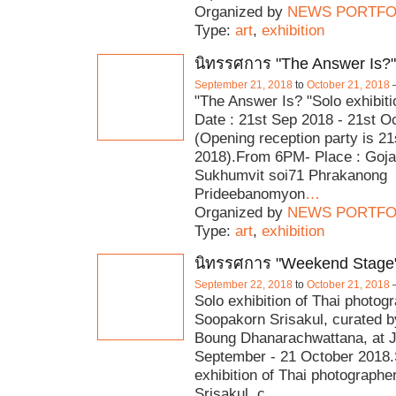
Organized by
NEWS PORTFO
Type:
art
,
exhibition
นิทรรศการ "The Answer Is?"
September 21, 2018
to
October 21, 2018
"The Answer Is? "Solo exhibit
Date : 21st Sep 2018 - 21st O
(Opening reception party is 2
2018).From 6PM- Place : Goja 
Sukhumvit soi71 Phrakanong
Prideebanomyon
…
Organized by
NEWS PORTFO
Type:
art
,
exhibition
นิทรรศการ "Weekend Stage
September 22, 2018
to
October 21, 2018
Solo exhibition of Thai photog
Soopakorn Srisakul, curated 
Boung Dhanarachwattana, at 
September - 21 October 2018.
exhibition of Thai photograph
Srisakul, c
…