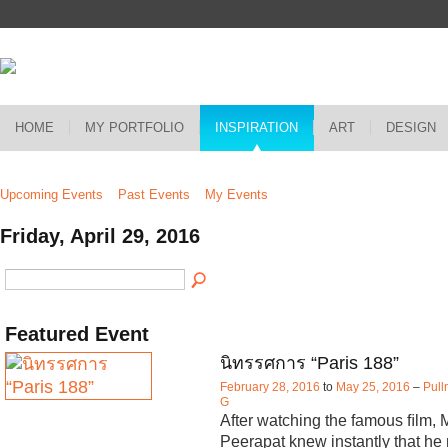
HOME
MY PORTFOLIO
INSPIRATION
ART
DESIGN
Upcoming Events
Past Events
My Events
Friday, April 29, 2016
Featured Event
นิทรรศการ “Paris 188”
February 28, 2016
to
May 25, 2016
–
Pull
G
After watching the famous ﬁlm, 
Peerapat knew instantly that he 