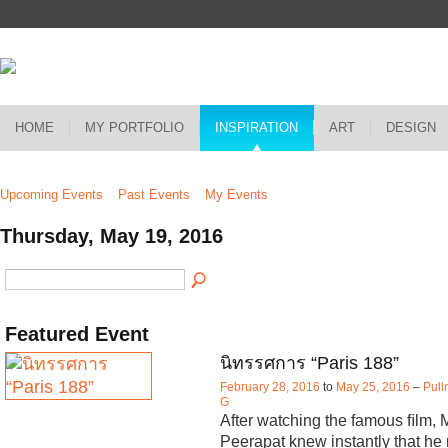
HOME
MY PORTFOLIO
INSPIRATION
ART
DESIGN
Upcoming Events
Past Events
My Events
Thursday, May 19, 2016
Featured Event
นิทรรศการ “Paris 188”
February 28, 2016
to
May 25, 2016
–
Pull
G
After watching the famous ﬁlm, 
Peerapat knew instantly that he 