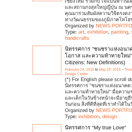
เชียงใหม่ ร่วมกับ เจแปนฟาวน์เด
และสถานกงสุลใหญ่ญี่ปุ่น ณ นคร
คุณมาร่วมสัมผัสความวิจิตรงด
ทางวัฒนธรรมของภูมิภาคโทโฮข
Organized by
NEWS PORTFO
Type:
art
,
exhibition
,
painting
,
handicrafts
นิทรรศการ "ชนชราแห่งอนาค
โอกาส และความท้าทายใหม่"
Citizens: New Definitions)
February 24, 2016
to
May 29, 2016
–
Thai
Design Center
(*) For English please scroll 
นิทรรศการ "ชนชราแห่งอนาคต:
และความท้าทายใหม่" มื่อความชร
และเด็กในวันข้างหน้าจะมีอายุยื
วันก่อน สิ่งที่ดีที่สุดที่เราทำได้ในว
Organized by
NEWS PORTFO
Type:
exhibition
,
design
นิทรรศการ “My true Love”