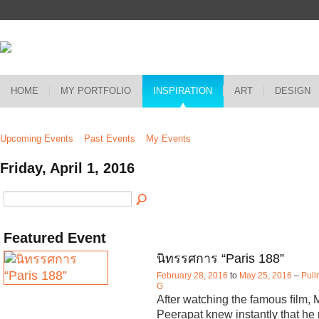
HOME
MY PORTFOLIO
INSPIRATION
ART
DESIGN
Upcoming Events
Past Events
My Events
Friday, April 1, 2016
Featured Event
นิทรรศการ “Paris 188”
February 28, 2016
to
May 25, 2016
–
Pull
G
After watching the famous ﬁlm, 
Peerapat knew instantly that he 