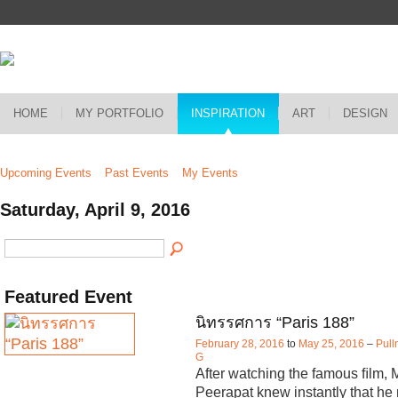
HOME
MY PORTFOLIO
INSPIRATION
ART
DESIGN
Upcoming Events
Past Events
My Events
Saturday, April 9, 2016
Featured Event
นิทรรศการ “Paris 188”
February 28, 2016
to
May 25, 2016
–
Pull
G
After watching the famous ﬁlm, 
Peerapat knew instantly that he 