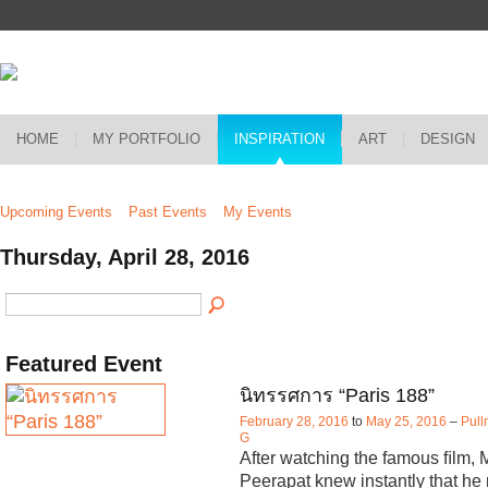
HOME
MY PORTFOLIO
INSPIRATION
ART
DESIGN
Upcoming Events
Past Events
My Events
Thursday, April 28, 2016
Featured Event
นิทรรศการ “Paris 188”
February 28, 2016
to
May 25, 2016
–
Pull
G
After watching the famous ﬁlm, 
Peerapat knew instantly that he 