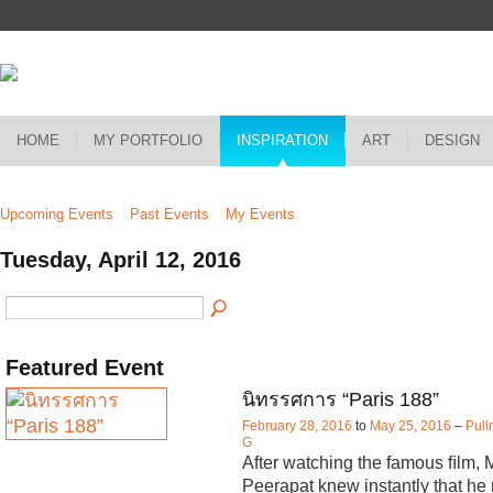
HOME
MY PORTFOLIO
INSPIRATION
ART
DESIGN
Upcoming Events
Past Events
My Events
Tuesday, April 12, 2016
Featured Event
นิทรรศการ “Paris 188”
February 28, 2016
to
May 25, 2016
–
Pull
G
After watching the famous ﬁlm, 
Peerapat knew instantly that he 