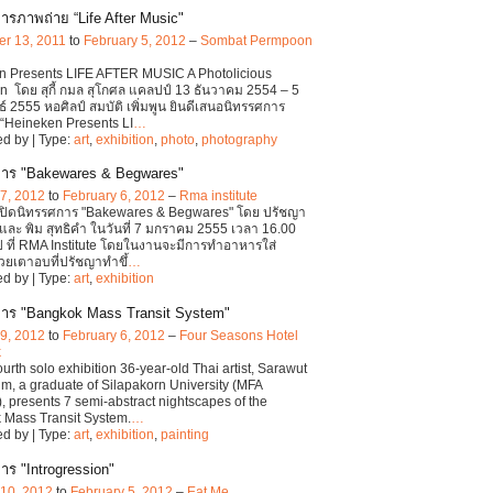
ารภาพถ่าย “Life After Music"
r 13, 2011
to
February 5, 2012
–
Sombat Permpoon
n Presents LIFE AFTER MUSIC A Photolicious
on โดย สุกี้ กมล สุโกศล แคลปป์ 13 ธันวาคม 2554 – 5
ธ์ 2555 หอศิลป์ สมบัติ เพิ่มพูน ยินดีเสนอนิทรรศการ
“Heineken Presents LI
…
d by | Type:
art
,
exhibition
,
photo
,
photography
าร "Bakewares & Begwares"
7, 2012
to
February 6, 2012
–
Rma institute
เปิดนิทรรศการ "Bakewares & Begwares" โดย ปรัชญา
 และ พิม สุทธิคำ ในวันที่ 7 มกราคม 2555 เวลา 16.00
ป ที่ RMA Institute โดยในงานจะมีการทำอาหารใส่
ยเตาอบที่ปรัชญาทำขึ้
…
d by | Type:
art
,
exhibition
าร "Bangkok Mass Transit System"
9, 2012
to
February 6, 2012
–
Four Seasons Hotel
k
ourth solo exhibition 36-year-old Thai artist, Sarawut
, a graduate of Silapakorn University (MFA
), presents 7 semi-abstract nightscapes of the
 Mass Transit System.
…
d by | Type:
art
,
exhibition
,
painting
าร "Introgression"
 10, 2012
to
February 5, 2012
–
Eat Me