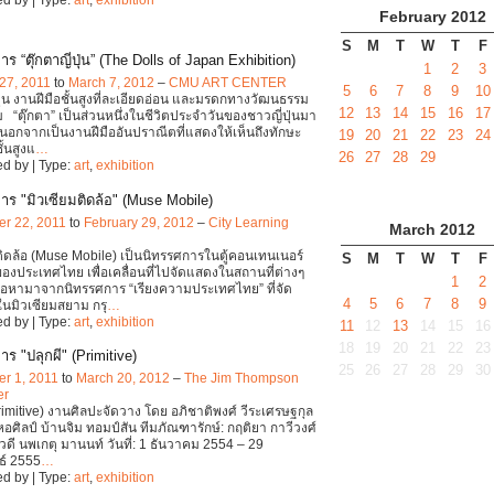
February
2012
S
M
T
W
T
F
ร “ตุ๊กตาญี่ปุ่น” (The Dolls of Japan Exhibition)
1
2
3
27, 2011
to
March 7, 2012
–
CMU ART CENTER
5
6
7
8
9
10
่ปุ่น งานฝีมือชั้นสูงที่ละเอียดอ่อน และมรดกทางวัฒนธรรม
12
13
14
15
16
17
 “ตุ๊กตา” เป็นส่วนหนึ่งในชีวิตประจำวันของชาวญี่ปุ่นมา
 นอกจากเป็นงานฝีมืออันปราณีตที่แสดงให้เห็นถึงทักษะ
19
20
21
22
23
24
ั้นสูงแ
…
26
27
28
29
d by | Type:
art
,
exhibition
าร "มิวเซียมติดล้อ" (Muse Mobile)
r 22, 2011
to
February 29, 2012
–
City Learning
March
2012
ติดล้อ (Muse Mobile) เป็นนิทรรศการในตู้คอนเทนเนอร์
S
M
T
W
T
F
ของประเทศไทย เพื่อเคลื่อนที่ไปจัดแสดงในสถานที่ต่างๆ
1
2
ื้อหามาจากนิทรรศการ “เรียงความประเทศไทย” ที่จัด
4
5
6
7
8
9
ในมิวเซียมสยาม กรุ
…
d by | Type:
art
,
exhibition
11
12
13
14
15
16
18
19
20
21
22
23
ร "ปลุกผี" (Primitive)
25
26
27
28
29
30
r 1, 2011
to
March 20, 2012
–
The Jim Thompson
er
Primitive) งานศิลปะจัดวาง โดย อภิชาติพงศ์ วีระเศรษฐกุล
หอศิลป์ บ้านจิม ทอมป์สัน ทีมภัณฑารักษ์: กฤติยา กาวีวงศ์
วดี นพเกตุ มานนท์ วันที่: 1 ธันวาคม 2554 – 29
ธ์ 2555
…
d by | Type:
art
,
exhibition