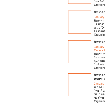
โดย สักใ
Organize
นิทรรศก
January
นิทรรศกา
14 มกราค
เสนอ "Di
จิตรกรหญ
Organize
นิทรรศก
January
Culture 
นิทรรศกา
รัตนราช
กุมภาพัน
ในหัวข้อ 
Organize
นิทรรศก
คนแรกข
January
ม.ล.ต้อย 
ไทย เคียง
ขอบ" และ
ของไทย 
Organize