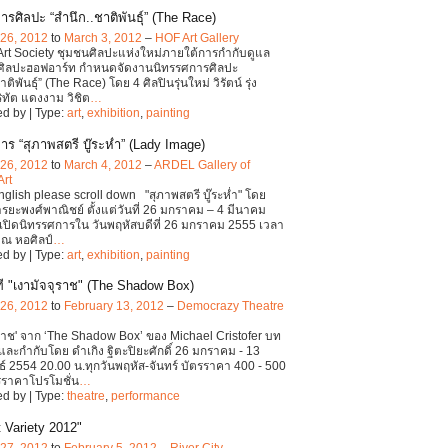
รศิลปะ “สำนึก..ชาติพันธุ์” (The Race)
 26, 2012
to
March 3, 2012
–
HOF Art Gallery
t Society ชุมชนศิลปะแห่งใหม่ภายใต้การกำกับดูแล
์ศิลปะฮอฟอาร์ท กำหนดจัดงานนิทรรศการศิลปะ
าติพันธุ์” (The Race) โดย 4 ศิลปินรุ่นใหม่ วิรัตน์ รุ่ง
ริทัต แดงงาม วิชิต
…
d by | Type:
art
,
exhibition
,
painting
ร “สุภาพสตรี บู๊ระห่ำ” (Lady Image)
 26, 2012
to
March 4, 2012
–
ARDEL Gallery of
Art
English please scroll down "สุภาพสตรี บู๊ระห่ำ" โดย
ารยะพงศ์พาณิชย์ ตั้งแต่วันที่ 26 มกราคม – 4 มีนาคม
ีเปิดนิทรรศการใน วันพฤหัสบดีที่ 26 มกราคม 2555 เวลา
 ณ หอศิลป์
…
d by | Type:
art
,
exhibition
,
painting
ี "เงามัจจุราช" (The Shadow Box)
 26, 2012
to
February 13, 2012
–
Democrazy Theatre
ุราช' จาก ‘The Shadow Box’ ของ Michael Cristofer บท
ละกำกับโดย ดำเกิง ฐิตะปิยะศักดิ์ 26 มกราคม - 13
ธ์ 2554 20.00 น.ทุกวันพฤหัส-จันทร์ บัตรราคา 400 - 500
รราคาโปรโมชั่น
…
d by | Type:
theatre
,
performance
 Variety 2012"
 27, 2012
to
February 5, 2012
–
River City