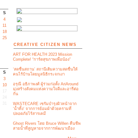
S
4
11
18
25
CREATIVE CITIZEN NEWS
ART FOR HEALTH 2023 Mission
Complete! “การ์ดสุขภาพเพื่อน้อง”
‘สดชื่นสถาน’ สถานีเติมความสดชื่นให้
S
คนไร้บ้านโดยมูลนิธิกระจกเงา
3
อรุณี อธิภาพงศ์ ผู้ร่วมก่อตั้ง AriAround
10
มุ่งสร้างสังคมแห่งความใจดีและอารีต่อ
17
กัน
24
31
WASTECARE เซรัมบำรุงผิวหน้าจาก
‘น้ำทิ้ง’ จากการย้อมผ้าด้วยครามที่
ปลอดภัยไร้สารเคมี
Ghost Rivers โดย Bruce Willen คืนชีพ
สายน้ำที่สูญหายจากการพัฒนาเมือง