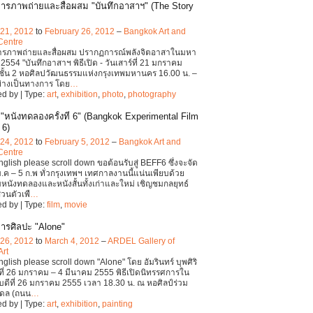
ารภาพถ่ายและสื่อผสม "บันทึกอาสาฯ" (The Story
 21, 2012
to
February 26, 2012
–
Bangkok Art and
Centre
ารภาพถ่ายและสื่อผสม ปรากฏการณ์พลังจิตอาสาในมหา
 2554 "บันทึกอาสาฯ พิธีเปิด - วันเสาร์ที่ 21 มกราคม
ั้น 2 หอศิลปวัฒนธรรมแห่งกรุงเทพมหานคร 16.00 น. –
อย่างเป็นทางการ โดย
…
d by | Type:
art
,
exhibition
,
photo
,
photography
"หนังทดลองครั้งที่ 6" (Bangkok Experimental Film
 6)
 24, 2012
to
February 5, 2012
–
Bangkok Art and
Centre
English please scroll down ขอต้อนรับสู่ BEFF6 ซึ่งจะจัด
ม.ค – 5 ก.พ ทั่วกรุงเทพฯ เทศกาลงานนี้แน่นเพียบด้วย
นังทดลองและหนังสั้นทั้งเก่าและใหม่ เชิญชมกลยุทธ์
ส่วนตัวเพื
…
d by | Type:
film
,
movie
ารศิลปะ "Alone"
 26, 2012
to
March 4, 2012
–
ARDEL Gallery of
Art
nglish please scroll down "Alone" โดย อัมรินทร์ บุพศิริ
ันที่ 26 มกราคม – 4 มีนาคม 2555 พิธีเปิดนิทรรศการใน
บดีที่ 26 มกราคม 2555 เวลา 18.30 น. ณ หอศิลป์ร่วม
เดล (ถนน
…
d by | Type:
art
,
exhibition
,
painting