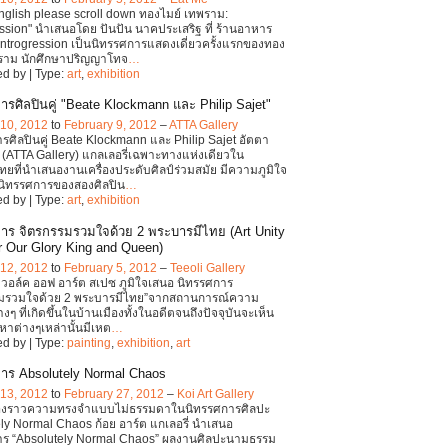
English please scroll down ทองไมย์ เทพราม:
ession" นำเสนอโดย ปันปัน นาคประเสริฐ ที่ ร้านอาหาร
ntrogression เป็นนิทรรศการแสดงเดี่ยวครั้งแรกของทอง
พราม นักศึกษาปริญญาโทจ
…
d by | Type:
art
,
exhibition
ารศิลปินคู่ "Beate Klockmann และ Philip Sajet"
 10, 2012
to
February 9, 2012
–
ATTA Gallery
รศิลปินคู่ Beate Klockmann และ Philip Sajet อัตตา
่ (ATTA Gallery) แกลเลอรี่เฉพาะทางแห่งเดียวใน
ยที่นำเสนองานเครื่องประดับศิลป์ร่วมสมัย มีความภูมิใจ
นิทรรศการของสองศิลปิน
…
d by | Type:
art
,
exhibition
าร จิตรกรรมรวมใจด้วย 2 พระบารมีไทย (Art Unity
r Our Glory King and Queen)
 12, 2012
to
February 5, 2012
–
Teeoli Gallery
 ดี วอล์ค ออฟ อาร์ต สเปซ ภูมิใจเสนอ นิทรรศการ
รมรวมใจด้วย 2 พระบารมีไทย”จากสถานการณ์ความ
างๆ ที่เกิดขึ้นในบ้านเมืองทั้งในอดีตจนถึงปัจจุบันจะเห็น
ญหาต่างๆเหล่านั้นมีเหต
…
d by | Type:
painting
,
exhibition
,
art
าร Absolutely Normal Chaos
 13, 2012
to
February 27, 2012
–
Koi Art Gallery
รื่องราวความทรงจำแบบไม่ธรรมดาในนิทรรศการศิลปะ
ly Normal Chaos ก้อย อาร์ต แกเลอรี่ นำเสนอ
าร “Absolutely Normal Chaos” ผลงานศิลปะนามธรรม