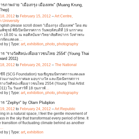
ารภาพถ่าย "เมืองกรุง เมืองเทพ" (Muang Krung,
Thep)
 18, 2012
to
February 15, 2012
–
Art Centre,
n University
English please scroll down "เมืองกรุง เมืองเทพ" โดย สม
ฒนพิฑูรย์ พิธีเปิดนิทรรศการ วันพฤหัสบดีที่ 19 มกราคม
า 18.00 น. ณ หอศิลป์มหาวิทยาลัยศิลปากร วังท่าพระ
ารจัดแสดงต
…
d by | Type:
art
,
exhibition
,
photo
,
photography
าร “รางวัลศิลปะเพื่อเยาวชนไทย 2554” (Young Thai
ward 2011)
 18, 2012
to
February 26, 2012
–
The National
อสซีจี (SCG Foundation) ขอเชิญชมนิทรรศการแสดงผล
ร่วมงานประกาศผล มอบรางวัล และเปิดนิทรรศการ
างวัลศิลปะเพื่อเยาวชนไทย 2554 (Young Thai Artist
11) ใน วันเสาร์ที่ 18 กุมภาพั
…
d by | Type:
art
,
exhibition
,
photo
,
photography
าร "Zephyr" by Olarn Plubplon
 19, 2012
to
February 24, 2012
–
Art Republic
ing in a natural space, I feel the gentle movement of
ss in the sky that transformsat every period of time. It
e transition of fluctuating climate behind as another
…
d by | Type:
art
,
exhibition