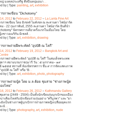
หญ่ มงคลประเสริฐ ศิลปินหนุ่มอนา
…
d by | Type:
painting
,
art
,
exhibition
ารภาพเขียน "Dichotomy"
 14, 2012
to
February 22, 2012
–
La Lanta Fine Art
รภาพเขียน โดย มิเชลล์ ไมค์เซล ณ ละลานตา ไฟน์อาร์ต
ม - 22 กุมภาพันธ์, 2555 ละลานตา ไฟน์อาร์ต ยินดีนำ
chotomy" นิทรรศการเดี่ยวครั้งแรกในเมืองไทย โดย
ิงชาวอเมริกัน มิเชลล์
…
d by | Type:
art
,
exhibition
,
drawing
ารภาพถ่ายฝีพระหัตถ์ “อุปบัติ ณ โลกี”
 14, 2012
to
February 19, 2012
–
Bangkok Art and
Centre
รภาพถ่ายฝีพระหัตถ์ “อุปบัติ ณ โลกี” ในสมเด็จพระเทพ
สุดาฯ สยามบรมราชกุมารี วัน : ๕ มกราคม– ๑๙
ธ์ ๒๕๕๕ สถานที่ ห้องนิทรรศการ ชั้น ๙ การจัดแสดงภาพ
“อุปบัติ ณ โลกี” หรือ “B
…
d by | Type:
art
,
exhibition
,
photo
,
photography
ารภาพถ่ายนู้ด โดย ม.ล.ต้อย ชุมสาย "ช่างภาพนู้ด
องไทย"
 16, 2012
to
February 26, 2012
–
Kathmandu Gallery
ชุมสาย (2449 - 2504) เป็นทั้งนักเขียนรุ่นบุกเบิกของเมือง
บ่าเคียงไหล่กับนักเขียนร่วมรุ่นอย่าง "ศรีบูรพา" และ "ยา
ยังเป็นช่างภาพผู้บุกเบิกการถ่ายภาพหญิงเปลือยยุคแรก
จะนั
…
d by | Type:
photography
,
art
,
exhibition
,
nude