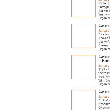
(*) For 
"Introgr
Eat Me I
ไมย์ เท
Organize
นิทรรศก
January
นิทรรศกา
แกลเลอรี
ประเทศไท
นำเสนอ 
Organize
นิทรรศก
to Hono
January
ธีโอลี -
“จิตรกร
วุ่นวายต่
ได้ว่าปั
Organize
นิทรรศก
January
บันทึกเ
Absolute
นิทรรศก