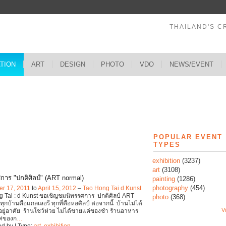
THAILAND'S C
ATION
ART
DESIGN
PHOTO
VDO
NEWS/EVENT
s
POPULAR EVENT
TYPES
exhibition
(3237)
art
(3108)
การ "ปกติศิลป์" (ART normal)
painting
(1286)
photography
(454)
r 17, 2011
to
April 15, 2012
–
Tao Hong Tai d Kunst
 Tai : d Kunst ขอเชิญชมนิทรรศการ ปกติศิลป์ ART
photo
(368)
ทุกบ้านคือแกลเลอรี ทุกที่คือหอศิลป์ ต่อจากนี้ บ้านไม่ได้
Vi
ี่อยู่อาศัย ร้านโชว์ห่วย ไม่ได้ขายแค่ของชำ ร้านอาหาร
แค่ของก
…
d by | Type:
art
,
exhibition