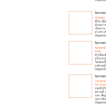
นิทรรศกา
October 
ตุ๊กตาญี
อันงดงาม
เนิ่นนาน
ทางช่างช
Organize
นิทรรศก
Novembe
Park
มิวเซียม
ครั้งแรก
โดยย่อเน
แสดงอยู่
Organize
นิทรรศกา
Decembe
Art Cent
ปลุกผี (
สถานที่: 
และ เพ็ญ
กุมภาพัน
Organize