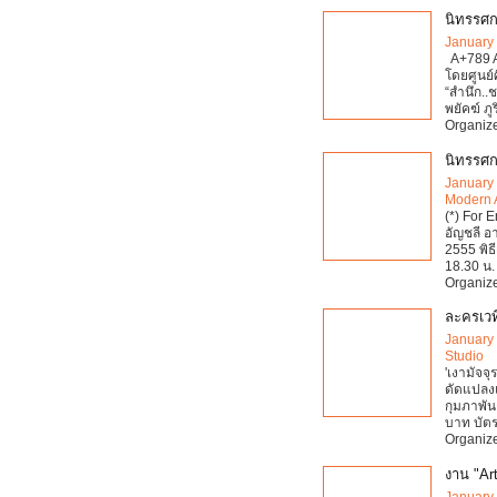
นิทรรศกา
January
A+789 Ar
โดยศูนย
“สำนึก..ช
พยัคฆ์ ภู
Organize
นิทรรศกา
January
Modern 
(*) For 
อัญชลี อ
2555 พิธ
18.30 น.
Organize
ละครเวท
January
Studio
'เงามัจจ
ดัดแปลงแ
กุมภาพัน
บาท บัต
Organize
งาน "Art
January