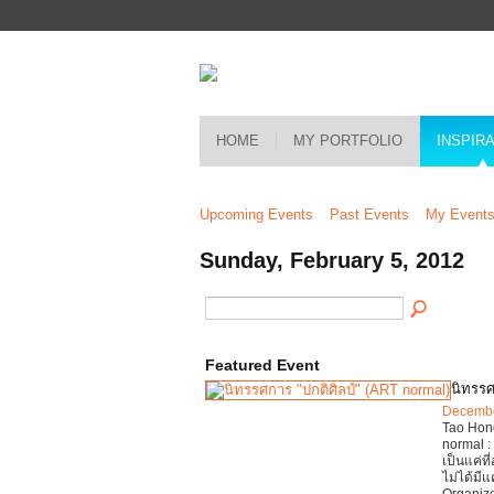
HOME
MY PORTFOLIO
INSPIR
Upcoming Events
Past Events
My Event
Sunday, February 5, 2012
Featured Event
นิทรรศ
Decembe
Tao Hong
normal : 
เป็นแค่ท
ไม่ได้มี
Organize