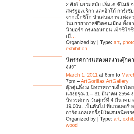
2 ศิลปินร่วมสมัย เอ็มเค ซีโมส์ 
สหรัฐอเมริกา และฮิวโก้ การ์เซีย 
จากเม็กซิโก นำเสนอภาพแห่งค
ในบรรยากาศชีวิตคนเมือง ทั้ง
นิวยอร์ก กรุงลอนดอน เม็กซิโกซ
เมื
…
Organized by | Type:
art
,
phot
exhibition
นิทรรศการแสดงผลงานตุ๊กตาไม้ 
งงง"
March 1, 2011
at 6pm to
March
7pm –
ArtGorillas ArtGallery
ตุ๊กตุ่นตึ๋งงง นิทรรศการเดี่ยว​โ
แสงอรุณ 1 – 31 มีนาคม 2554 ง
นิทรรศการ วันศุกร์ที่ 4 มีนาคม ต
19.00น. เป็นต้นไป ที่แกลเลอรี่ อ
อาร์ตแกลเลอรี่ภูมิใจเสนอนิทรร
Organized by | Type:
art
,
exhib
wood