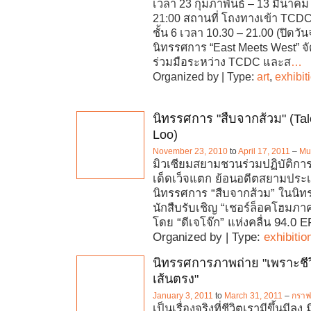
เวลา 23 กุมภาพันธ์ – 13 มีนาคม 
21:00 สถานที่ โถงทางเข้า TCDC 
ชั้น 6 เวลา 10.30 – 21.00 (ปิดวัน
นิทรรศการ “East Meets West” จ
ร่วมมือระหว่าง TCDC และส
…
Organized by | Type:
art
,
exhibit
นิทรรศการ "สืบจากส้วม" (Tal
Loo)
November 23, 2010
to
April 17, 2011
–
Mu
มิวเซียมสยามชวนร่วมปฏิบัติการ 
เด็ดเว็จแตก ย้อนอดีตสยามประ
นิทรรศการ “สืบจากส้วม” ในนิ
นักสืบรับเชิญ “เชอร์ล็อคโฮมภ
โดย “ดีเจโจ๊ก” แห่งคลื่น 94.0 
Organized by | Type:
exhibitio
นิทรรศการภาพถ่าย "เพราะชีวิ
เส้นตรง"
January 3, 2011
to
March 31, 2011
–
กราฟค
เป็นเรื่องจริงที่ชีวิตเรามีขึ้นมีลง 