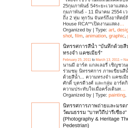
25กุมภาพันธ์ 54ระยะเวลาแสดง
กุมภาพันธ์ - 11 มีนาคม 2554 เ
ถึง 2 ทุ่ม ทุกวัน จันทร์ถึงอาทิตย
House RCA**เปิดงานแสดง
…
Organized by | Type:
art
,
desi
shot
,
film
,
animation
,
graphic
,
นิทรรศการสีน้ำ “บันทึกด้วยสี
ทรงจำ แคชเมียร์”
February 25, 2011
to
March 13, 2011
–
Na
นานมี อาร์ต แกลเลอรี่ เชิญชวน
ร่วมชม นิทรรศการ ภาพเขียนสีน้
ด้วยสีน้ำ... ความทรงจำ แคชเมีย
ศักดิ์ บุตรดีวงศ์ และกลุ่ม อาร์ตกิ
ความประทับใจเมื่อครั้งเดินท
…
Organized by | Type:
painting
,
นิทรรศการภาพถ่ายและมรด
วัฒนธรรม "บาทวิถีปารีเซียง"
(Photography & Heritage The
Pedestrian)