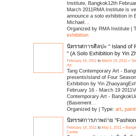
Institute, Bangkok12th Februa
March 2011RMA Institute is ve
announce a solo exhibition in
Michael
…
Organized by RMA Institute | 
exhibition
นิทรรศการศิลปะ " Island of
" (A Solo Exhibition by Yin 
February 16, 2011
to
March 19, 2011
–
Ta
Art
Tang Contemporary Art - Ban
presentsIsland of Four Seaso
Exhibition by Yin ZhaoyangExhi
February 16 - March 19 2011V
Contemporary Art - BangkokUn
(Basement
…
Organized by | Type:
art
,
paint
นิทรรศการภาพถ่าย "Fashion
February 18, 2011
to
May 1, 2011
–
Bangko
Centre