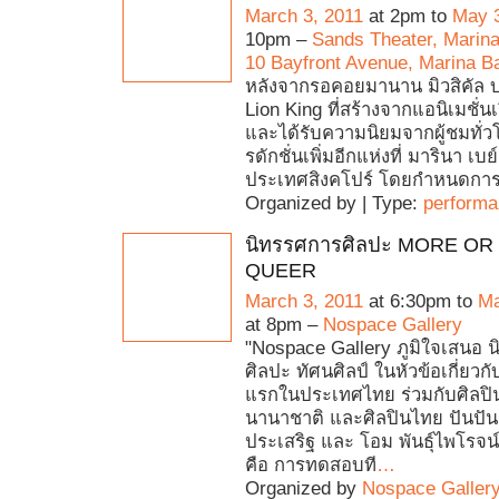
March 3, 2011
at 2pm to
May 3
10pm –
Sands Theater, Marin
10 Bayfront Avenue, Marina B
หลังจากรอคอยมานาน มิวสิคัล 
Lion King ที่สร้างจากแอนิเมชั่นเ
และได้รับความนิยมจากผู้ชมทั่
รดักชั่นเพิ่มอีกแห่งที่ มารินา เบ
ประเทศสิงคโปร์ โดยกำหนดกา
Organized by | Type:
perform
นิทรรศการศิลปะ MORE OR
QUEER
March 3, 2011
at 6:30pm to
Ma
at 8pm –
Nospace Gallery
"Nospace Gallery ภูมิใจเสนอ 
ศิลปะ ทัศนศิลป์ ในหัวข้อเกี่ยวกั
แรกในประเทศไทย ร่วมกับศิลปิ
นานาชาติ และศิลปินไทย ปันปั
ประเสริฐ และ โอม พันธุ์ไพโรจน์
คือ การทดสอบที
…
Organized by
Nospace Galler