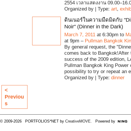
2554 เวลาแสดงงาน 09.00–16.0
Organized by | Type:
art
,
exhib
ดินเนอร์ในความมืดมิดกับ "Di
Noir" (Dinner in the Dark)
March 7, 2011
at 6:30pm to
Ma
at 9pm –
Pullman Bangkok Ki
By general request, the "Dinne
comes back to Bangkok!After 
success of the 2009 edition, 
Pullman Bangkok King Power o
possibility to try or repeat an 
Organized by | Type:
dinner
<
Previou
s
© 2009-2026 PORTFOLIOS*NET by
CreativeMOVE
. Powered by