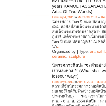
ศิลปินสองซีกโลก" (The Art Ex
years KAMOL TASSANACH
Artist Of Two Worlds)
February 4, 2011
to
March 30, 2011
–
The
นิทรรศการ “๖๗ ปี กมล ทัศนาญช
๕๔, หอศิลป์สมเด็จพระนางเจ้าสิริ
สมเด็จพระเทพรัตนราชสุดาฯ 
กุมารี เสด็จพระราชดำเนินทรงเ
“๖๗ ปี กมล ทัศนาญชลี” ณ หอศิ
นา
…
Organized by | Type:
art
,
exhib
ceramic
,
sculpture
นิทรรศการศิลปะ “จะทำอย่างไ
เราหลงทาง ?" (What shall 
loseour way?)
February 6, 2011
to
April 6, 2011
–
Museu
สถานที่จัดนิทรรศการ : หอศิลป์บ
มอเตอร์ไซค์รับจ้างข้างหอศิลป์
ประเทศไทย) ระยะเวลาในการ
ก.พ. - 6 เม.ย. 2554 ศิลปิน : นา