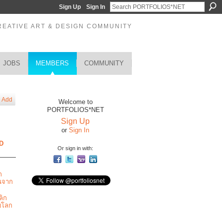
Sign Up
Sign In
REATIVE ART & DESIGN COMMUNITY
JOBS
MEMBERS
COMMUNITY
Add
Welcome to
PORTFOLIOS*NET
Sign Up
or
Sign In
D
Or sign in with:
ก
้นจาก
ล็ก
ับโลก