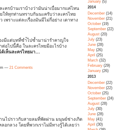
January
(5)
2014
งละครบ้านเราบ้างว่ามันน่าเบื่อมากแค่ไหน
December
(14)
บายให้ทุกท่านทราบกันนะครับว่าละครไทย
November
(21)
 เพราะแต่ละเรื่องมันมีไม่กี่อย่าง เดาทาง
October
(19)
September
(22)
August
(20)
July
(23)
่องมีแต่บทที่ซำ้ไปซ้ำมาน่ารำคาญใจ
June
(28)
่าต่อไปนี้คือ ในละครไทยมีอะไรบ้าง
May
(26)
ิดได้เห็นละครไทยมา…
April
(25)
March
(32)
February
(29)
8pm —
21 Comments
January
(26)
2013
December
(22)
November
(22)
October
(25)
September
(24)
August
(28)
July
(30)
June
(28)
่านไปราวกับสายลมที่พัดผ่าน มนุษย์ช่างเกิด
May
(41)
April
(30)
หลอกลวง โดยที่พวกเราไม่มีทางรู้ได้เลยว่า
March
(38)