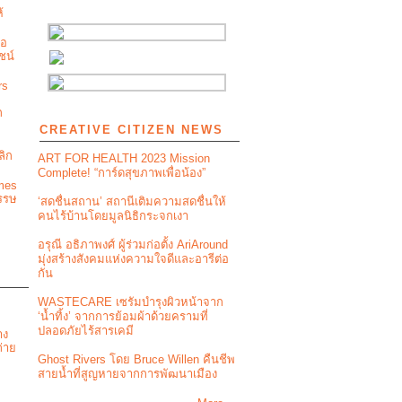
้
่อ
ชน์
rs
ก
CREATIVE CITIZEN NEWS
ลิก
ART FOR HEALTH 2023 Mission
Complete! “การ์ดสุขภาพเพื่อน้อง”
mes
รรษ
‘สดชื่นสถาน’ สถานีเติมความสดชื่นให้
คนไร้บ้านโดยมูลนิธิกระจกเงา
อรุณี อธิภาพงศ์ ผู้ร่วมก่อตั้ง AriAround
มุ่งสร้างสังคมแห่งความใจดีและอารีต่อ
กัน
WASTECARE เซรัมบำรุงผิวหน้าจาก
‘น้ำทิ้ง’ จากการย้อมผ้าด้วยครามที่
ปลอดภัยไร้สารเคมี
าง
่าย
Ghost Rivers โดย Bruce Willen คืนชีพ
สายน้ำที่สูญหายจากการพัฒนาเมือง