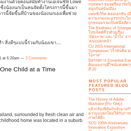
ยร่วมงานด้วยตอนสมัยทำงานเอเจนซี่ที่ Lowe
กรุงเทพฯ ชมสตรีทอาร์ทให
่งน้องนกเป็นคนจัดตั้งโครงการนี้ขี้นมา
สนุกกันสนั่นเมือง
นี้จัดขี้นที่บ้านของน้องนกเองเพื่อช่วย
แพทช์เวิร์ค คอลเลกชั่น เมื
ความงามและอรรถประโย
ถูกหลอมรวมเป็นหนึ่งเดียว
The Kindness of Strange
โปรเจ็คต์ที่ว่าด้วยเรื่อง
‘มิตรภาพ’ และ ‘น้ำใจ’ จา
‘คนแปลกหน้า’
สทำ สิ่งดีๆแบบนี้ร่วมกับน้องเขา…
CU 2015 International
Symposium "เร็วทันคิด พ
โอกาส”
11 at 6:20am —
3 Comments
นิทรรศการ Essential Ea
ต้นแบบงานดีไซน์แห่งศตว
One Child at a Time
ที่ 20
MOST POPULAR
FEATURED BLOG
POSTS
The History of Adobe
Illustrator [Pic Only]
แล้วกล้องฟิล์มก็กลับมาสร้
ความแปลกใหม่ให้กับการถ
ailand, surrounded by fresh clean air and
ภาพได้อีก
y childhood home was located in a suburb
SCG 100th Anniversary
Innovative Exposition