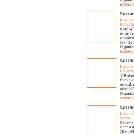
Organiz
exhibiti
นิทรรศก
Novembe
Photo Ga
คัดมันดู
สนทนาระห
พฤศจิกาย
เวลา 18.
Organiz
exhibiti
นิทรรศก
Novembe
Universi
“A Retro
มิษระยะ
สถานที่:
กล้วยน้ำ
Organiz
exhibiti
นิทรรศก
Novembe
Space
นิทรรศกา
นาธาน อา
16 พฤศจ