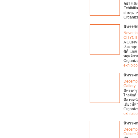
คธา แสง
Exhibiti
ผ่านๆมา
Organiz
นิทรรศก
Novembe
CITYCI
A CONV
เรืองกฤต
ซิตี้ แกล
พฤศจิกาย
Organiz
exhibiti
นิทรรศก
Decembe
Gallery
นิทรรศกา
ไกรศักดิ
มือ เทคน
เดียวที่ท
Organiz
exhibiti
นิทรรศกา
Decembe
Culture 