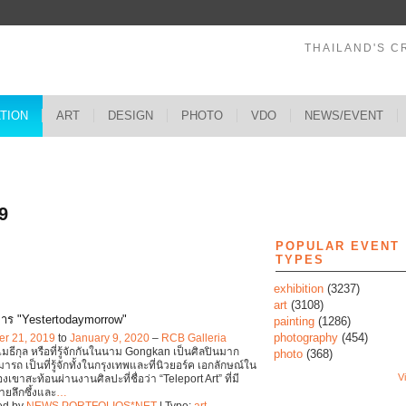
THAILAND'S C
ATION
ART
DESIGN
PHOTO
VDO
NEWS/EVENT
s
9
POPULAR EVENT
TYPES
exhibition
(3237)
art
(3108)
าร "Yestertodaymorrow"
painting
(1286)
photography
(454)
r 21, 2019
to
January 9, 2020
–
RCB Galleria
มธีกุล หรือที่รู้จักกันในนาม Gongkan เป็นศิลปินมาก
photo
(368)
รถ เป็นที่รู้จักทั้งในกรุงเทพและที่นิวยอร์ค เอกลักษณ์ใน
Vi
ขาสะท้อนผ่านงานศิลปะที่ชื่อว่า “Teleport Art” ที่มี
ยลึกซึ้งและ
…
ed by
NEWS PORTFOLIOS*NET
| Type:
art
,