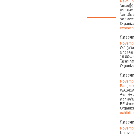
Revolut
'ทะเลญี่ป
กั้นแบ่ง
โดดเดี่ย
วัฒนธรร
Organiz
exhibiti
นิทรรศกา
Novembe
Olá (สว
มกราคม 2
19.00น.
โปรตุเกส
Organiz
นิทรรศ
Novembe
Bangko
WAS/IS/W
ชัช - ชั
ความจริง
BE ด้วยค
Organiz
exhibiti
นิทรรศกา
Novembe
Unloveabl