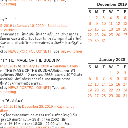
December
2019
on
,
painting
S
M
T
W
T
F
1
2
3
4
5
6
ร " . . . "
8
9
10
11
12
13
25, 2019
to
January 10, 2020
–
Buddhadasa
15
16
17
18
19
20
o Archives‎
เมื่อว่างจากความเป็นฉันจึงเห็นความเป็นเรา ..นิทรรศการ
22
23
24
25
26
27
ิ้นแรก ของ คามิน เรียบร้อยแล้ว ..ชะโงกดูเงาในน้ำ วันนี้
29
30
31
.นิทรรศการศิลปะ โดย อาจารย์คามิน เลิศชัยประเสริฐเปิด
ูปแ
…
ed by
NEWS PORTFOLIOS*NET
| Type:
art
,
exhibition
January
2020
การ "THE IMAGE OF THE BUDDHA"
r 14, 2019
to
January 12, 2020
–
Serindia Gallery
S
M
T
W
T
F
าร : THE IMAGE OF THE BUDDHAศิลปิน : รชต ศิริ
1
2
3
ฤศจิกายน 2562 - 12 มกราคม 2563ประมาณ 40 ปีที่แล้ว
5
6
7
8
9
10
ีการจัดพิมพ์หนังสือวิชาการชื่อ The Image of the
ึ้น ด้วยความร่วมมือระหว่า
…
12
13
14
15
16
17
ed by
NEWS PORTFOLIOS*NET
| Type:
art
,
19
20
21
22
23
24
on
,
painting
26
27
28
29
30
31
าร "หัวลำโพง"
r 16, 2019
to
December 28, 2019
–
Kathmandu
llery
 ดูโอภาพถ่ายสนทนาระหว่าง มานิต ศรีวานิชภูมิ กับ
ารูลา 16 พฤศจิกายน – 28 ธันวาคม 2562 [เปิด
ร เสาร์ที่ 16 พ.ย. เวลา 18.30 – 21.00 น.] &n
…