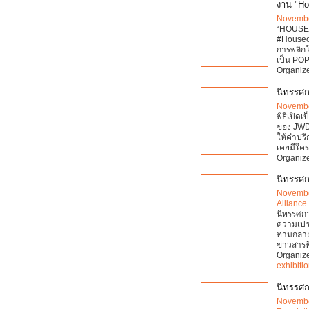
งาน "Ho
Novembe
“HOUSE
#Houseof
การพลิกโ
เป็น POP
Organiz
นิทรรศก
Novembe
พิธีเปิด
ของ JWD 
ให้คำปรึ
เคยมีใค
Organiz
นิทรรศก
Novembe
Alliance
นิทรรศก
ความเปรา
ท่ามกลาง
ข่าวสารท
Organiz
exhibiti
นิทรรศก
Novembe