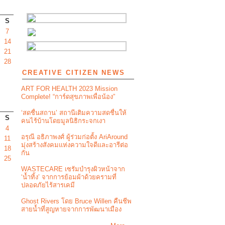
S
7
14
21
28
CREATIVE CITIZEN NEWS
ART FOR HEALTH 2023 Mission
Complete! “การ์ดสุขภาพเพื่อน้อง”
‘สดชื่นสถาน’ สถานีเติมความสดชื่นให้
S
คนไร้บ้านโดยมูลนิธิกระจกเงา
4
อรุณี อธิภาพงศ์ ผู้ร่วมก่อตั้ง AriAround
11
มุ่งสร้างสังคมแห่งความใจดีและอารีต่อ
18
กัน
25
WASTECARE เซรัมบำรุงผิวหน้าจาก
‘น้ำทิ้ง’ จากการย้อมผ้าด้วยครามที่
ปลอดภัยไร้สารเคมี
Ghost Rivers โดย Bruce Willen คืนชีพ
สายน้ำที่สูญหายจากการพัฒนาเมือง