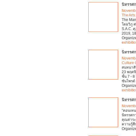
นิทรรศก
Novembe
The Arts
The Marr
โดยวิภู ศ
S.A.C. ศุ
2019, 18
Organiz
exhibiti
นิทรรศก
Novembe
Culture 
สนทนาสัป
23 พฤศจิ
ชั้น 7 -
ซันไพรด์ 
Organiz
exhibiti
นิทรรศก
Novembe
“คอนเทน
นิทรรศก
คุณค่าระ
ความรู้ส
Organiz