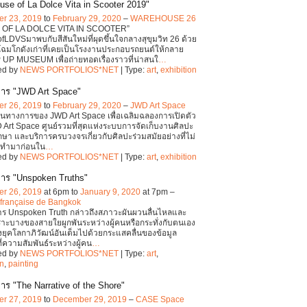
use of La Dolce Vita in Scooter 2019"
r 23, 2019
to
February 29, 2020
–
WAREHOUSE 26
 OF LA DOLCE VITA IN SCOOTER”
LDVSมาพบกับสีสันใหม่ที่ผุดขึ้นใจกลางสุขุมวิท 26 ด้วย
ฉมโกดังเก่าที่เคยเป็นโรงงานประกอบรถยนต์ให้กลาย
 UP MUSEUM เพื่อถ่ายทอดเรื่องราวที่น่าสนใ
…
ed by
NEWS PORTFOLIOS*NET
| Type:
art
,
exhibition
าร "JWD Art Space"
r 26, 2019
to
February 29, 2020
–
JWD Art Space
เป็นทางการของ JWD Art Space เพื่อเฉลิมฉลองการเปิดตัว
Art Space ศูนย์รวมที่สุดแห่งระบบการจัดเก็บงานศิลปะ
กษา และบริการครบวงจรเกี่ยวกับศิลปะร่วมสมัยอย่างที่ไม่
รทำมาก่อนใน
…
ed by
NEWS PORTFOLIOS*NET
| Type:
art
,
exhibition
าร "Unspoken Truths"
r 26, 2019
at 6pm to
January 9, 2020
at 7pm –
 française de Bangkok
าร Unspoken Truth กล่าวถึงสภาวะผันผวนลื่นไหลและ
ะบางของสายใยผูกพันระหว่างผู้คนหรือกระทั่งกับตนเอง
ยุคโลกาภิวัฒน์อันเต็มไปด้วยกระแสคลื่นของข้อมูล
ี่ความสัมพันธ์ระหว่างผู้คน
…
ed by
NEWS PORTFOLIOS*NET
| Type:
art
,
on
,
painting
าร "The Narrative of the Shore"
r 27, 2019
to
December 29, 2019
–
CASE Space