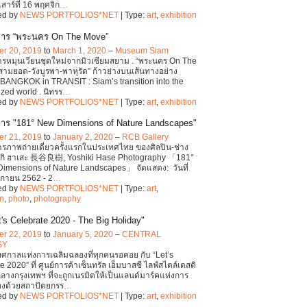
เสาร์ที่ 16 พฤศจิก
…
ed by
NEWS PORTFOLIOS*NET
| Type:
art
,
exhibition
การ “พระนคร On The Move”
r 20, 2019
to
March 1, 2020
–
Museum Siam
รหมุนเวียนชุดใหม่จากมิวเซียมสยาม . “พระนคร On The
สามยอด-วังบูรพา-พาหุรัด” ก้าวย่างบนเส้นทางอย่าง
BANGKOK in TRANSIT : Siam’s transition into the
zed world . นิทรร
…
ed by
NEWS PORTFOLIOS*NET
| Type:
art
,
exhibition
าร "181° New Dimensions of Nature Landscapes"
r 21, 2019
to
January 2, 2020
–
RCB Gallery
รภาพถ่ายเดี่ยวครั้งแรกในประเทศไทย ของศิลปิน-ช่าง
ิกิ ฮาเสะ 長谷良樹, Yoshiki Hase Photography 「181°
imensions of Nature Landscapes」 จัดแสดง: วันที่
ิกายน 2562 - 2
…
ed by
NEWS PORTFOLIOS*NET
| Type:
art
,
on
,
photo
,
photography
's Celebrate 2020 - The Big Holiday"
r 22, 2019
to
January 5, 2020
–
CENTRAL
SY
ทศกาลแห่งการเฉลิมฉลองที่ทุกคนรอคอย กับ “Let’s
 2020” ที่ ศูนย์การค้าเซ็นทรัล เอ็มบาสซี ไลฟ์สไตล์เดสติ
ลางกรุงเทพฯ ที่จะถูกเนรมิตให้เป็นแลนด์มาร์คแห่งการ
องด้วยสถาปัตยกรร
…
ed by
NEWS PORTFOLIOS*NET
| Type:
art
,
exhibition