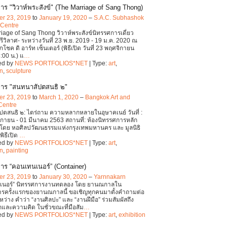
าร "วิวาห์พระสังข์" (The Marriage of Sang Thong)
r 23, 2019
to
January 19, 2020
–
S.A.C. Subhashok
 Centre
iage of Sang Thong วิวาห์พระสังข์นิทรรศการเดี่ยว
รีวิลาศ- ระหว่างวันที่ 23 พ.ย. 2019 - 19 ม.ค. 2020 ณ
ภโชค ดิ อาร์ท เซ็นเตอร์ (พิธีเปิด วันที่ 23 พฤศจิกายน
:00 น.) แ
…
ed by
NEWS PORTFOLIOS*NET
| Type:
art
,
on
,
sculpture
าร "สนทนาสัปตสนธิ ๒"
r 23, 2019
to
March 1, 2020
–
Bangkok Art and
Centre
ตสนธิ ๒: ไตร่ถาม ความหลากหลายในอุษาคเนย์ วันที่ :
กายน - 01 มีนาคม 2563 สถานที่: ห้องนิทรรศการหลัก
 8 โดย หอศิลปวัฒนธรรมแห่งกรุงเทพมหานคร และ มูลนิธิ
พิธีเปิด
…
ed by
NEWS PORTFOLIOS*NET
| Type:
art
,
on
,
painting
าร “คอนเทนเนอร์” (Container)
r 23, 2019
to
January 30, 2020
–
Yarnnakarn
เนอร์” นิทรรศการงานทดลอง โดย ยานณกาลใน
ารครั้งแรกของยานณกาลนี้ ขอเชิญทุกคนมาตั้งคำถามต่อ
หว่าง คำว่า “งานศิลปะ” และ “งานฝีมือ” ร่วมสัมผัสถึง
ึกและความคิด ในชั่วขณะที่มือสัม
…
ed by
NEWS PORTFOLIOS*NET
| Type:
art
,
exhibition