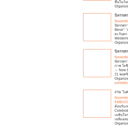
ขึ้นในวัน
Organiz
นิทรรศ
Novembe
นิทรรศกา
Move”: “
ตะวันตก 
Westerni
Organiz
นิทรรศก
Novembe
นิทรรศกา
ภาพ โยช
～ New D
21 พฤศจ
Organiz
exhibiti
งาน "Let
Novembe
EMBAS
ต้อนรับเ
Celebrate
เนชันใจก
เฉลิมฉล
Organiz