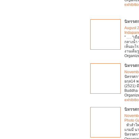
exhibiti
นิทรรศกา
August 
Indapann
" . . . "
กลางน้ำ ช
เห็นอะไร
งานเต็มร
Organiz
นิทรรศ
Novembe
นิทรรศก
ยกุล14 พ
(2521) ม
Buddha ข
Organiz
exhibiti
นิทรรศก
Novembe
Photo Ga
หัวลำโพง
แรมมี่ น
นิทรรศกา