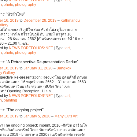
ed by
NEWS PORTFOLIOS*NET
| Type:
art
,
on
,
photo
,
photography
าร "หัวลำโพง"
r 16, 2019
to
December 28, 2019
–
Kathmandu
llery
 โฟโต้ แกลเลอรี่ ภูมิใจเสนอ หัวลำโพง ดูโอภาพถ่าย
ว่าง มานิต ศรีวานิชภูมิ กับ แรมมี่ นารูลา 16
น – 28 ธันวาคม 2562 [เปิดนิทรรศการ เสาร์ที่ 16 พ.ย.
30 – 21.00 น.]&n
…
ed by
NEWS PORTFOLIOS*NET
| Type:
art
,
on
,
photo
,
photography
าร "A Retrospective Re-presentation Redux"
r 16, 2019
to
January 31, 2020
–
Bangkok
ty Gallery
spective Re-presentation: Redux”โดย อุดมศักดิ์ กฤษณ
เวลาจัดแสดง: 16 พฤศจิกายน 2562 – 31 มกราคม 2563
 หอศิลปมหาวิทยาลัยกรุงเทพ (BUG) วิทยาเขต
ไท** Opening Reception: 11 มก
…
ed by
NEWS PORTFOLIOS*NET
| Type:
art
,
on
,
painting
าร "The ongoing project"
r 16, 2019
to
January 5, 2020
–
Many Cuts Art
ร The ongoing project: imprint, 2016 -ศิลปิน อาจิณโจ
จิณกิจภัณฑารักษ์ ไลลา พิมานรัตน์ ระยะเวลาจัดเเสดง
ิกายน 2019 - 5 มกราคม 2020งานเปิดนิทรรศการจะจัด