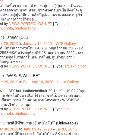
ion
ุ่น' เกิดขึ้นจากการก่อตัวของหมู่เกาะญี่ปุ่นกลายเป็นแนว
ทะเลออกจากมหาสมุทรแปซิฟิกทางตอนเหนือ ถึงแม้จะดู
วแต่ทะเลญี่ปุ่นก็มีความสำคัญต่อภาพรวมของเศรษฐกิจ
มและการดำรงชีวิตขอ
…
ed by
NEWS PORTFOLIOS*NET
| Type:
art
,
on
,
photo
,
photography
ร "สวัสดี" (Olá)
r 28, 2019
to
January 12, 2020
–
WTF Gallery
ัสดี) นิทรรศการพรมโดย GUR 28 พฤศจิกายน 2562- 12
563 พิธีเปิดวันพฤหัสบดีที่ 28 พฤศจิกายน 2562 เวลา
 สถานฑูตโปรตุเกสในประเทศไทย, ศูนย์วัฒนธรรม
ในกรุงเทพฯ ร่ว
…
ed by
NEWS PORTFOLIOS*NET
| Type:
art
,
exhibition
การ "WAS/IS/WILL BE"
r 29, 2019
to
February 10, 2020
–
Leica Gallery
k
ILL BEChut Janthachotibutr 29.11.19 – 10.02.20คุณ
ชวาล จันทโชติบุตร เลือกใช้ธรรมชาติเป็นกระจกสะท้อน
เกี่ยวกับการเปลี่ยนแปลงผ่านนิทรรศการ WAS/IS/WILL
วามจริงที่ว่า เราทุก
…
ed by
NEWS PORTFOLIOS*NET
| Type:
art
,
on
,
photo
,
photography
ร "ชาตินี้ที่รักเราคงรักกันไม่ได้" (Unloveable)
r 30, 2019
to
January 12, 2020
–
1PROJECTS
e : ชาตินี้ที่รักเราคงรักกันไม่ได้ by SK secret killer -