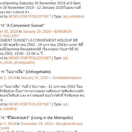
แขOpening Saturday 30 November 2019 at 6-9pm.
on 30 November 2019 - 12 January 2020ในผลงานที่
ของ คธา แสงแข สา
…
ed by
NEWS PORTFOLIOS*NET
| Type:
art
,
exhibition
าร "A Convenient Sunset"
r 30, 2019
to
January 19, 2020
–
BANGKOK
TY GALLERY
ENIENT SUNSET | A CONVENIENT HOLDUP มิติ
ยา30 พฤศจิกายน 2562 - 19 มกราคม 2563บางกอก ซิตี้
เลอรี่Opening Receptionมิติ เรืองกฤตยาวันเสาร์ที่ 30
น 2562, 19:00 - 21:00 น."ใ
…
ed by
NEWS PORTFOLIOS*NET
| Type:
art
,
on
,
photo
,
photography
าร “ไม่อาจลืม” (Unforgettable)
r 2, 2019
to
January 31, 2020
–
Sombatpermpoon
ร “ไม่อาจลืม” วันที่ 2 ธันวาคม - 31 มกราคม 2563 โดย
์ จิรชัยสกุล เป็นการรวบรวมผลงานศิลปะภาพพิมพ์แกะสลัก
ิคเมซโซทินท์ และ ดรายพอยส์ ของไกรศักดิ์ จิรชัยสกุล คน
ำม
…
ed by
NEWS PORTFOLIOS*NET
| Type:
art
,
on
,
painting
ร "ชีวิตแห่งนคร" (Living in the Metropolis)
r 4, 2019
to
December 29, 2019
–
Bangkok Art and
Centre