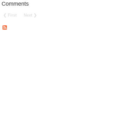
Comments
❮ First
Next ❯