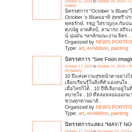
October 11, 2019
to
October 28, 2019
–
Ch
Gallery
นิทรรศการ “October 's Blues”โ
October 's Bluesอาทิ สุททรี ปร
พุทธรักษ์, รชฏ วิสราญกุล,กัมป
ศุภณัฐ ลาดศิลป์, สามารถ สถีร
น์ นุ่นมัน ฯลฯลักษณะงาน จิตร
…
Organized by
NEWS PORTFO
Type:
art
,
exhibition
,
painting
นิทรรศการ "See Foon Imagin
October 17, 2019
to
October 31, 2019
–
T
Art Gallery
10 ปีแห่งความสุขหน้าตาอย่างไร .
เลือกเรียนรู้ในสิ่งที่ตัวเองสนใจ .
เมื่อไหร่ก็ได้ . 10 ปีที่เลือกอยู่ในท
สบายใจ . 10 ที่หล่อหลอมออกมาเ
ชวนทุกท่านมาสั
…
Organized by
NEWS PORTFO
Type:
art
,
exhibition
,
painting
นิทรรศการแสดง "MAY-T NO
October 17, 2019
to
December 15, 2019