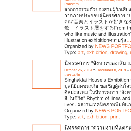
Roasters
จากการรวมตัวของสามผู้รักเสี
วาดภาพประกอบสู่นิทรรศการ “บ
คุณ”音楽とイラストが好きな
歌」イラスト展をするFrom three
who like music and illustratio
illustration exhibitionความรู้ส
Organized by
NEWS PORTFO
Type:
art
,
exhibition
,
drawing
,
นิทรรศการ "จังหวะของเส้น แล
October 26, 2019
to
December 8, 2019
–
มดชนะภัย
Singhaklai House’s Exhibition
มูลนิธิมดชนะภัย ขอเชิญผู้สนใ
ศิลปะสะสม ในนิทรรศการ “จังห
สี ในชีวิต” Rhythm of lines and
lives. ผลงานเทคนิคภาพพิมพ์แก
Organized by
NEWS PORTFO
Type:
art
,
exhibition
,
print
นิทรรศการ “ความงามที่แตกต่า